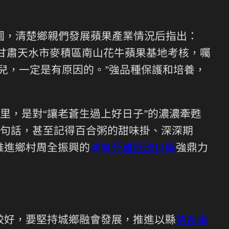
果園，清楚鄉親們發展蘋果產業情況后指出：
到甘肅天水市麥積區南山花牛蘋果基地考核，囑
兒，一定是有原因的。”強品種保護和培養，
里，是對“讓老蒼生過上好日子”的濃濃牽甦
句話，甚至記得百合粥的甜味掛、深深期
推進鄉村周全振興的
油氣分離器改良版
強鼎力
較好，要堅持城鄉融會發展，推進以縣
德系車