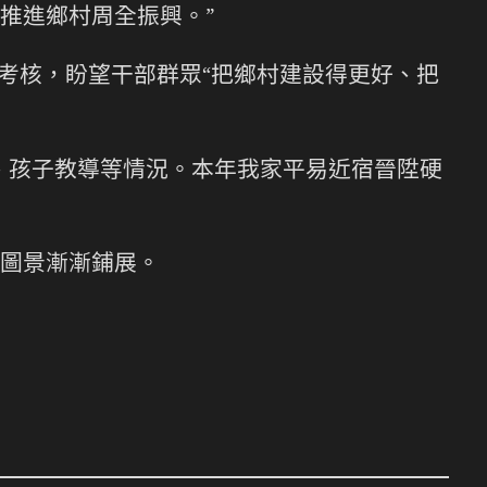
推進鄉村周全振興。”
里考核，盼望干部群眾“把鄉村建設得更好、把
、孩子教導等情況。本年我家平易近宿晉陞硬
圖景漸漸鋪展。