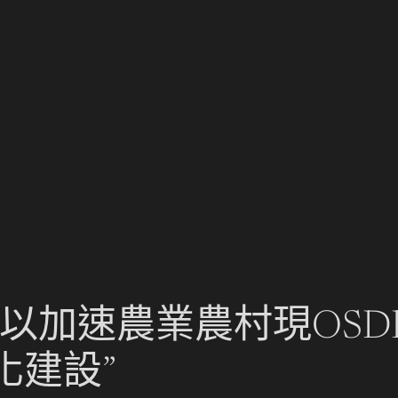
以加速農業農村現OSD
化建設”