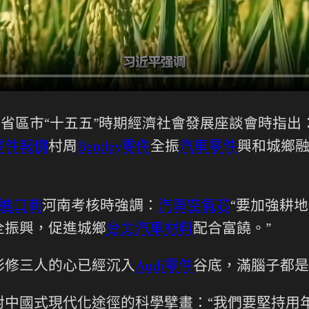
門省區市“十五五”時期經濟社會發展座談會時指出
零件報價
村周
Bentley零件
全振
汽車零件
興和城鄉
進口商
河南考核時強調：
汽車空氣芯
“要加強耕
全振興，促進城鄉
台北汽車材料
配合富饒。”
彩修三人的心已經沉入
Audi零件
谷底，滿腦子都是
對中國式現代化途徑的科學擘畫：“我們要堅持用