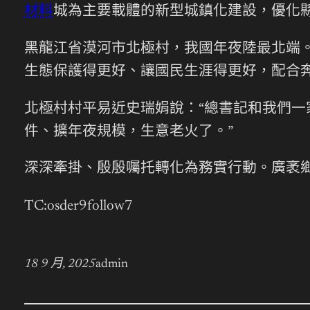
材料
城為主要載體的新型城鎮化建設，優化
黑龍江省漠河市北極村，我國年夜陸最北端。
生態保護得更好、讓國民生涯得更好，配合奔
北極村村平易近史瑞娟說：“總書記和我們
件、擴年夜規模，生意老火了。”
深深牽掛、殷殷囑托轉化為務實行動。廣袤
TC:osder9follow7
18 9 月, 2025
admin