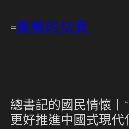
跳
至
邏輯的切面
主
要
內
容
總書記的國民情懷丨“
更好推進中國式現代