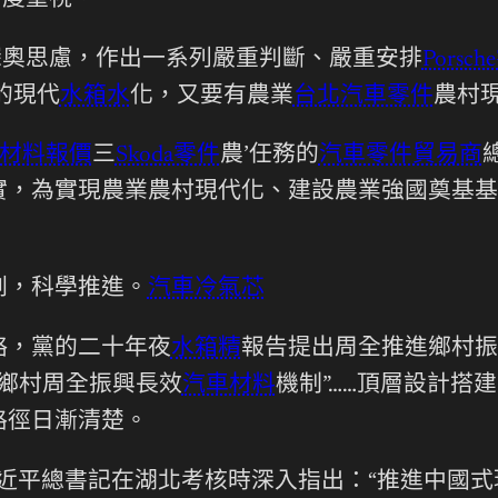
高度重視。
深奧思慮，作出一系列嚴重判斷、嚴重安排
Porsc
的現代
水箱水
化，又要有農業
台北汽車零件
農村現
材料報價
三
Skoda零件
農’任務的
汽車零件貿易商
，為實現農業農村現代化、建設農業強國奠基基礎
劃，科學推進。
汽車冷氣芯
略，黨的二十年夜
水箱精
報告提出周全推進鄉村振
動鄉村周全振興長效
汽車材料
機制”……頂層設計搭
路徑日漸清楚。
，習近平總書記在湖北考核時深入指出：“推進中國