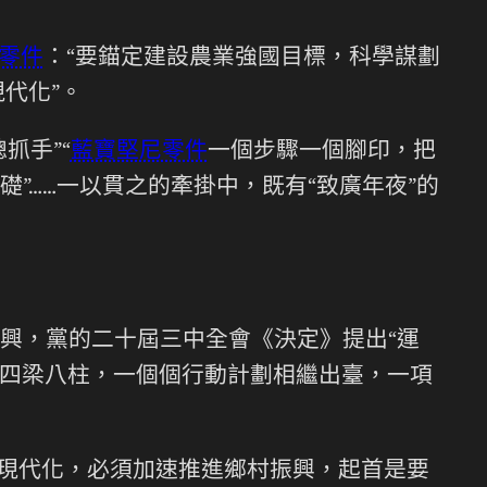
he零件
：“要錨定建設農業強國目標，科學謀劃
代化”。
總抓手”“
藍寶堅尼零件
一個步驟一個腳印，把
”……一以貫之的牽掛中，既有“致廣年夜”的
興，黨的二十屆三中全會《決定》提出“運
建四梁八柱，一個個行動計劃相繼出臺，一項
式現代化，必須加速推進鄉村振興，起首是要