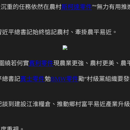
最沉重的任務依然在農村
斯柯達零件
”“無力有用
習近平總書記始終惦記農村、牽掛農平易近。
記圍繞若何實
賓利零件
現農業更強、農村更美、農
平總書記
賓士零件
勉
BMW零件
勵“村級黨組織要發
記談到建設江淮糧倉、推動鄉村富平易近產業升級
。