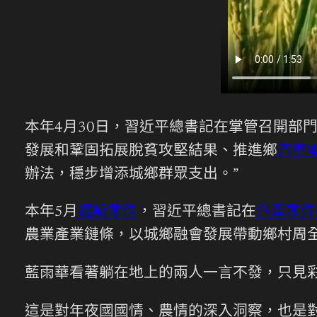
本年4月30日，習近平總書記在掌管召開部
發展和鞏固拓展脫貧攻堅結果、推進鄉
汽車
辦法，穩步增添城鄉群眾支出。”
本年5月
福斯零件
，習近平總書記在
汽車零件
農業產業鏈條，以城鄉融會發展帶動鄉村周
藍雨華看著躺在地上的兩人一言不發，只見
這是對年夜國國情、農情的深入洞察，也是