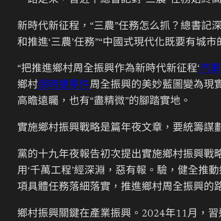
一路走來，習近平總書記對“三農”任務始終
新時代新征程，“三農”任務怎么抓？總書記
和推進‘三農’任務”“中國式現代化既要有城市
“把推進鄉村周全振興作為新時代新征程‘
汽車
鄉村
保時捷零件
周全振興的美妙藍圖變為現實
高瞻遠矚，也有“盡精微”的腳踏實地。
實施鄉村振興戰略是篇年夜文章，要統籌謀
黨的十九年夜報告初次提出實施鄉村振興戰
用‘千萬工程’經深淵，惡有報。驗，健全推
項具體任務落細落實，推進鄉村周全振興的
鄉村振興關鍵在產業振興。2024年11月