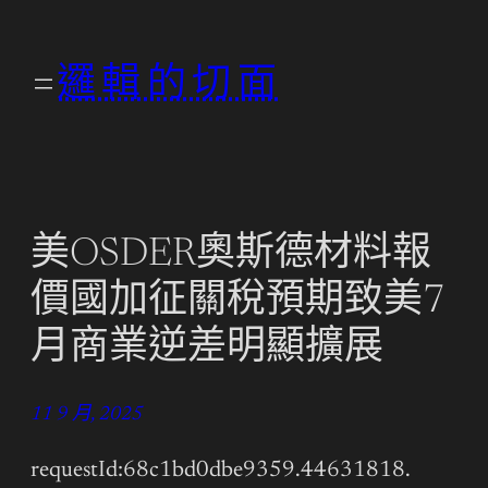
跳
至
邏輯的切面
主
要
內
容
美OSDER奧斯德材料報
價國加征關稅預期致美7
月商業逆差明顯擴展
11 9 月, 2025
requestId:68c1bd0dbe9359.44631818.