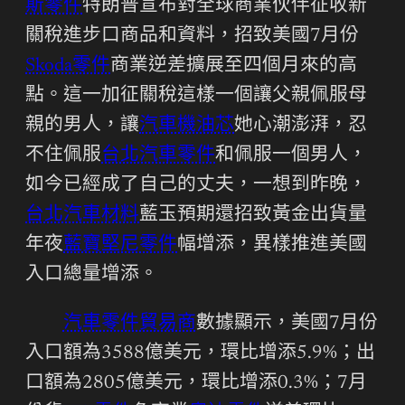
斯零件
特朗普宣布對全球商業伙伴征收新
關稅進步口商品和資料，招致美國7月份
Skoda零件
商業逆差擴展至四個月來的高
點。這一加征關稅這樣一個讓父親佩服母
親的男人，讓
汽車機油芯
她心潮澎湃，忍
不住佩服
台北汽車零件
和佩服一個男人，
如今已經成了自己的丈夫，一想到昨晚，
台北汽車材料
藍玉預期還招致黃金出貨量
年夜
藍寶堅尼零件
幅增添，異樣推進美國
入口總量增添。
汽車零件貿易商
數據顯示，美國7月份
入口額為3588億美元，環比增添5.9%；出
口額為2805億美元，環比增添0.3%；7月