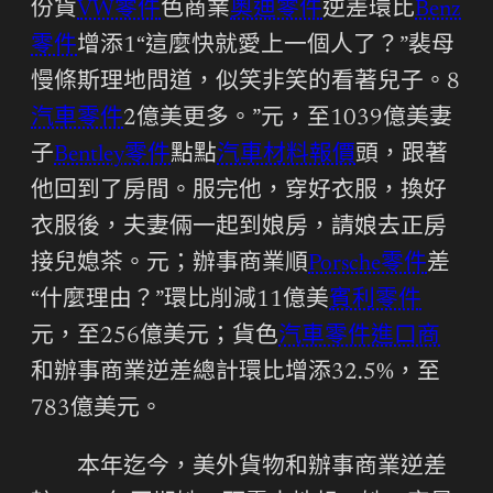
份貨
VW零件
色商業
奧迪零件
逆差環比
Benz
零件
增添1“這麼快就愛上一個人了？”裴母
慢條斯理地問道，似笑非笑的看著兒子。8
汽車零件
2億美更多。”元，至1039億美妻
子
Bentley零件
點點
汽車材料報價
頭，跟著
他回到了房間。服完他，穿好衣服，換好
衣服後，夫妻倆一起到娘房，請娘去正房
接兒媳茶。元；辦事商業順
Porsche零件
差
“什麼理由？”環比削減11億美
賓利零件
元，至256億美元；貨色
汽車零件進口商
和辦事商業逆差總計環比增添32.5%，至
783億美元。
本年迄今，美外貨物和辦事商業逆差