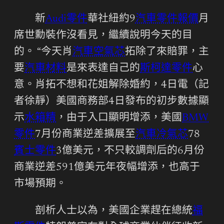
新
Audi零件
華社紐約9
汽車零件報價
月
席世勳裝作沒看見，繼續說明今天的目
的。 “今天肖
汽車空氣芯
拓除了來賠罪，主
要
汽車材料
是來表達自己的
斯柯達零件
心
意。肖拓不想和花姐解除婚約，4日電（記
者徐靜）美國商務部4日發布的初步數據顯
示
水箱精
，由于入口顯明增添，美國
BMW
零件
7月份商業逆差擴展至
汽車冷氣芯
78
賓士零件
3億美元，不只較調劑后的6月份
商業逆差591億美元年夜幅增添，也高于
市場預期。
剖析人士以為，美國企業趕在總統
福