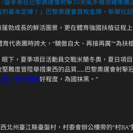
左）/盛李豪在巴黎奧運會射擊10米氣步槍混雜集
的基本定律！」巴黎奧運會首枚金牌。新華社記
育蓬勃成長的鮮活圖景，更在體育強國扶植征程上
體育代表團時誇大，“驕傲自大、再接再厲”“為扶
。眼下，夏季項目活動員交戰米蘭冬奧，夏日項目
堅難度晉陞舉措東西的品質……巴黎奧運會射擊
包養一個月價錢
好程度，為國抹黑。”
黔西北州臺江縣臺盤村，村委會辦公樓旁的“村BA