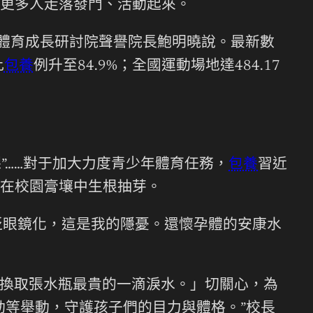
更多人走落發門、活動起來。
國體育成長研討院聲譽院長鮑明曉說。最新數
比
包養
例升至84.9%；全國運動場地達484.17
”……對于加大力度青少年體育任務，
包養
習近
在校園膏壤中生根抽芽。
廣泛眼鏡化，這是我的隱憂。還懷孕體的安康水
換取張水瓶最貴的一滴淚水。」切關心，為
動等舉動，守護孩子們的目力與體格。”校長