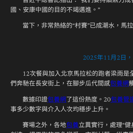
習近平總書記指出：“我們要持續鼎力
國、安康中國的目的不竭邁進。”
當下，非常熱絡的“村賽”已成潮水，馬
2025年11月2
12次餐與加入北京馬拉松的跑者梁雨是
們奔馳在長安街上，在腳步瓜代間感
包養網
數據印證
包養網
了這份熱度。20
包養管
事多少數字與介入人次均穩步上升。
賽場之外，各地
包養
立異實行，處理“