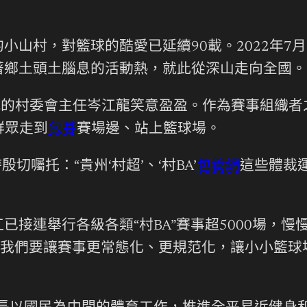
近的小山村，對籃球的酷愛已延續90載。2022年
帶著鄉土頭土腦息的活動熱，就此從深山走向全國。
戰的村委會主任岑江龍笑意盈盈。作為賽事組織者之
群眾走到
包養
賽場邊、站上籃球場。
切囑托：“貴州‘村超’、‘村BA’
包養網
這些體裁
已接連舉行各級各類“村BA”賽事超5000場，
本年我們要讓賽事更常態化、更規范化，讓小小籃球