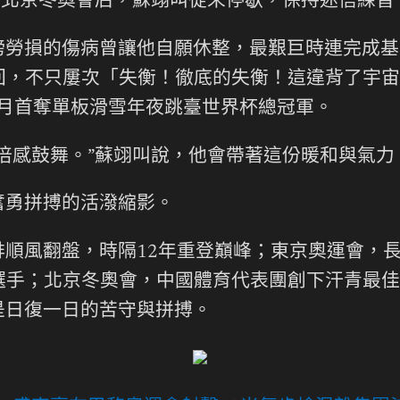
”北京冬奧會后，蘇翊叫從未停歇，保持迷信練
膀勞損的傷病曾讓他自願休整，最艱巨時連完成基
回，不只屢次「失衡！徹底的失衡！這違背了宇宙
2月首奪單板滑雪年夜跳臺世界杯總冠軍。
倍感鼓舞。”蘇翊叫說，他會帶著這份暖和與氣
奮勇拼搏的活潑縮影。
排順風翻盤，時隔12年重登巔峰；東京奧運會，長
選手；北京冬奧會，中國體育代表團創下汗青最佳
都是日復一日的苦守與拼搏。