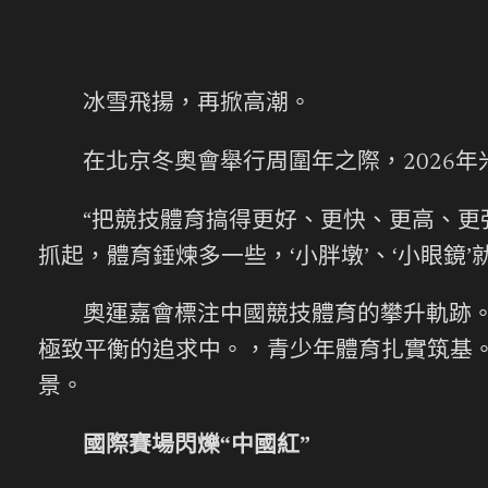
冰雪飛揚，再掀高潮。
在北京冬奧會舉行周圍年之際，2026
“把競技體育搞得更好、更快、更高、更
抓起，體育錘煉多一些，‘小胖墩’、‘小眼鏡’就
奧運嘉會標注中國競技體育的攀升軌跡
極致平衡的追求中。，青少年體育扎實筑基
景。
國際賽場閃爍“中國紅”