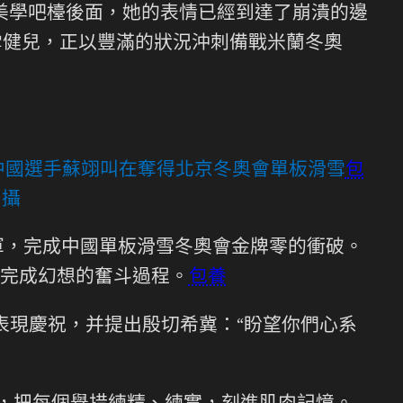
衡美學吧檯後面，她的表情已經到達了崩潰的邊
雪健兒，正以豐滿的狀況沖刺備戰米蘭冬奧
，中國選手蘇翊叫在奪得北京冬奧會單板滑雪
包
 攝
軍，完成中國單板滑雪冬奧會金牌零的衝破。
完成幻想的奮斗過程。
包養
表現慶祝，并提出殷切希冀：“盼望你們心系