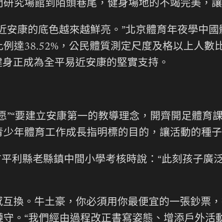
門研究場館到陌頭巷尾，健身場地的不竭完美，讓
近安康的底色越來越鮮亮。”北京體育年夜學中
例達38.52%，公民體質測定尺度及格以上人數
近健身正成為全平易近安康的堅實支持。
愿”“要建立安康第一的教導理念，開齊開足體育課
青少年體育工作成長指明標的目的，讓活動的種子
康市平利縣老縣鎮中間小學考核時說：“此刻孩子
感互換。牛土豪，你必須用你最便宜的一張鈔票，
遵守。“我們經由過程改正書寫姿態、增添戶外活