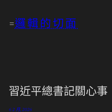
跳
至
邏輯的切面
主
要
內
容
習近平總書記關心事
6 2 月, 2026