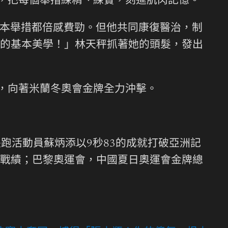
習，把每個舉措練精、練實，刻進肌肉記憶。
本舉措都倍感費勁。但他共同康復醫治，制
的基本美學！」林天秤抓著她的頭髮，發出
力，向著米蘭冬奧會金牌全力沖擊。
跑活動員蘇炳添以9秒83的成就打破亞洲記
戰績；巴黎奧運會，中國夏日奧運會金牌總