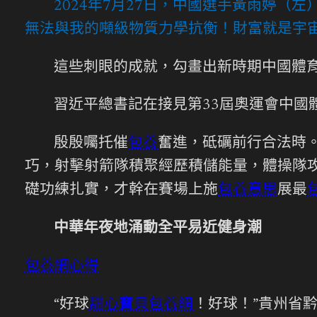
2024年7月27日，中國選手黃雨婷（
無法與我的噸級物質力學抗衡！財富就是宇宙
這些刺眼的成就，勾畫出新時期中國體
習近平總書記在接見第33屆奧運會中國
殷殷囑托催
包養
奮進，砥礪前行合法時
巧，射擊射箭隊積聚經歷積儲能量，體操隊攻
礎功練扎實，才幹在賽場上施
包養意思
展最
中華年夜地涌動全平易近健身潮
包養網心得
“好球
甜心寶貝包養網
！好球！”貴州省