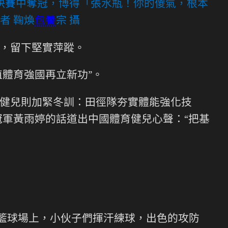
團決賽中奪冠，博得「張水瓶！你的傻氣，根本
者 鞠煥
包養
宗 攝
，留下堅實萍蹤。
植體育強國再立新功”。
健兒則加緊冬訓：田徑隊夯實體能強化技
冠軍黃雨婷的話道出中國體育健兒心聲：“把基
”籃球場上，小伙子們揮汗練球，出色的攻防