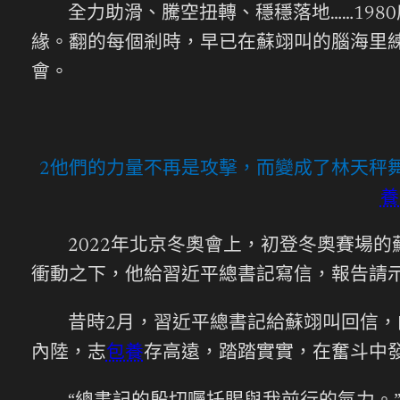
全力助滑、騰空扭轉、穩穩落地……19
緣。翻的每個剎時，早已在蘇翊叫的腦海里
會。
2他們的力量不再是攻擊，而變成了林天秤舞
養
2022年北京冬奧會上，初登冬奧賽場
衝動之下，他給習近平總書記寫信，報告請
昔時2月，習近平總書記給蘇翊叫回信，
內陸，志
包養
存高遠，踏踏實實，在奮斗中