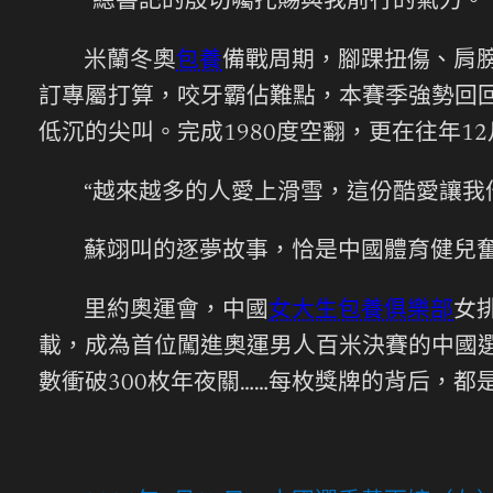
“總書記的殷切囑托賜與我前行的氣力。
米蘭冬奧
包養
備戰周期，腳踝扭傷、肩
訂專屬打算，咬牙霸佔難點，本賽季強勢回
低沉的尖叫。完成1980度空翻，更在往年1
“越來越多的人愛上滑雪，這份酷愛讓我
蘇翊叫的逐夢故事，恰是中國體育健兒
里約奧運會，中國
女大生包養俱樂部
女
載，成為首位闖進奧運男人百米決賽的中國
數衝破300枚年夜關……每枚獎牌的背后，