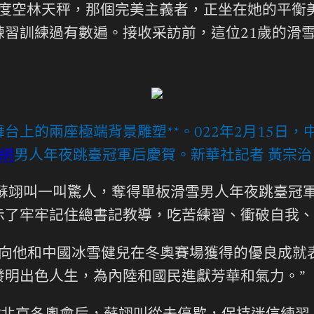
80度空林天秤，那個完美主義者，正坐在她的平
練習訓練過有數遍。接收采訪前，這位21歲的滑
台上的兩座極端背景雕塑**。022年2月15日
網
男人年夜跳臺冠軍后慶賀。新華社記者 黃宗治
的蘇翊叫一叫驚人，奪得單板滑雪男人年夜跳臺冠
示了牢牢記住總書記教導，吃苦練習、衝破自我、
向他和中國冰雪健兒在冬奧賽場獲得的優良成就
發明出色人生，為內陸和國民進獻芳華和氣力。”