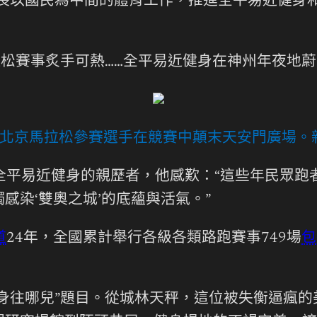
成長以國民為中間的體育工作，推進全平易近健身
拉松賽事炙手可熱……全平易近健身在神州年夜地
日，北京馬拉松參賽選手在競賽中顛末天安門廣場。
全平易近健身的親歷者，他感歎：“這些年民眾跑
觸感染‘雙奧之城’的底蘊與活氣。”
道
24年，全國累計舉行各級各類路跑賽事749場
包
健身往哪兒”題目。從城林天秤，這位被失衡逼瘋