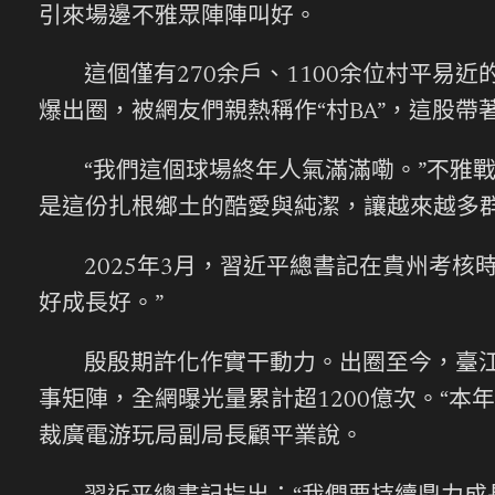
引來場邊不雅眾陣陣叫好。
這個僅有270余戶、1100余位村平易
爆出圈，被網友們親熱稱作“村BA”，這股
“我們這個球場終年人氣滿滿嘞。”不雅
是這份扎根鄉土的酷愛與純潔，讓越來越多
2025年3月，習近平總書記在貴州考核時殷
好成長好。”
殷殷期許化作實干動力。出圈至今，臺江
事矩陣，全網曝光量累計超1200億次。“
裁廣電游玩局副局長顧平業說。