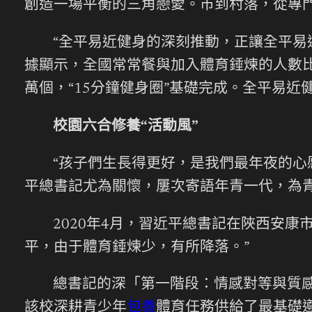
創造一場平衡的三角戀愛。市到村落，從專
“全平易近健身的深刻推動，正讓全平易
據顯示，全國常常餐與加入體育錘煉的人數比
萬個，“15分鐘健身圈”基礎完成。全平易
校園六合修養“活動風”
“孩子們生長得更好，是我們最年夜的心
平總書記尤為關懷，屢次寄語年青一代，為
2020年4月，習近平總書記在陜西安
平，由于體育錘煉少，有所降落。”
總書記的深「第一階段：情感對等與質
該校深耕青少年
包養
體育任務供給了最基礎