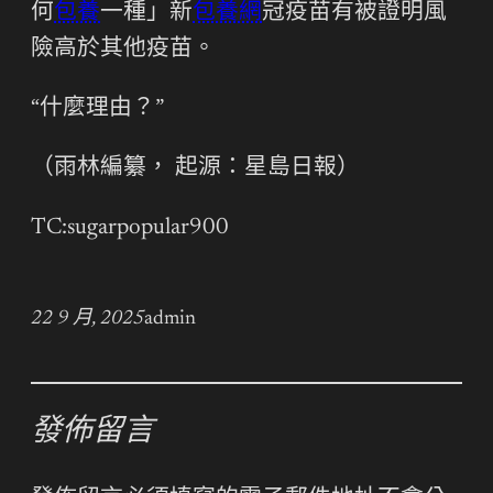
何
包養
一種」新
包養網
冠疫苗有被證明風
險高於其他疫苗。
“什麼理由？”
（雨林編纂， 起源：星島日報）
TC:sugarpopular900
22 9 月, 2025
admin
發佈留言