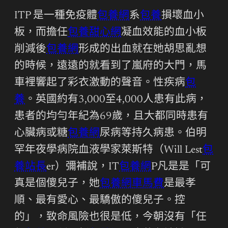
ITP 是一種免疫體
包養網
系
包養
損壞血小
板，而擔任
包養甜心網
凝血效能的血小板
削減後
包養網
形成的出血就在她胡思亂想
的時候，遠遠的就看到了嵐府的大門，馬
車裡響起了彩衣激動的聲音。性疾病
包
養
。英國約有3,000至4,000人患有此病，
患者的均勻年紀為69歲，且大都同時患有
心臟病或糖
包養網
尿病等持久病患。伯明
罕年夜學病院血液學家萊斯特（Will Lest
包
養站長
er）彌補說，IT
包養網
P凡是是「可
真是個傻兒子，她
包養網車馬費
是最孝
順、最有愛心、最驕傲的傻兒子。控
的」，致命風險也很是低，今朝沒有「任