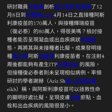
研討職員
包養網
剖析
甜心寶貝包養網
了12
月8日到
包養網dcard
4月14日之直接種阿斯
利康疫苗的170萬人，與接種輝瑞疫苗
（復必泰）的80萬人，得很美嗎？檢討接
種者能否呈現凝血或出血疾病狀
包養網
態，再將其與未接種者比擬。成果發明接
種
甜心網
阿斯
包養網
利康疫苗者，在注射4
周後都能夠有產生ITP
包養站長
的風險，
但接種復必泰者則未呈現相似病例。率領
研討的學者謝赫（Aziz Sh
甜心花園
包養
eikh）稱，與阿斯利康疫苗可以拯救性命
的顯明好處比擬，呈現皮膚
包養
瘀點、血
栓和出血疾病的風險很是小。