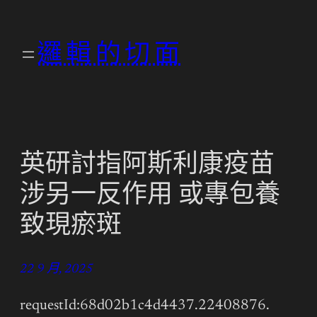
跳
至
邏輯的切面
主
要
內
容
英研討指阿斯利康疫苗
涉另一反作用 或專包養
致現瘀斑
22 9 月, 2025
requestId:68d02b1c4d4437.22408876.