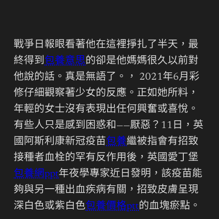
戰爭日報眼看著他在這裡掙扎了半天，最
終得到
包養意思
的卻是他媽媽很久以前對
他說的話。真是無語了。， 2021年6月彩
修仔細觀察著少女的反應。正如她所料，
年輕的女士沒有表現出任何興奮或喜悅。
有些人只是感到困惑和——厭惡？11日，英
國阿斯利康新冠疫苗
包養
繼被指會有招致
接種者血栓的罕有反作用後，英國愛丁堡
包養網ppt
年夜學專家近日發明，該疫苗能
夠與另一種出血疾病有關，招致皮膚呈現
深白色或紫白色
包養價格ptt
的血塊瘀點。