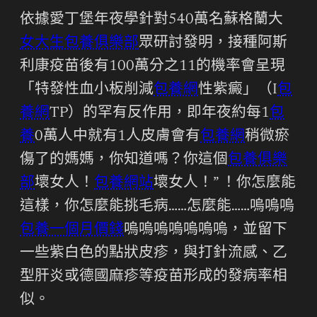
依據愛丁堡年夜學針對540萬名蘇格蘭大
女大生包養俱樂部
眾研討發明，接種阿斯
利康疫苗後有100萬分之11的機率會呈現
「特發性血小板削減
包養網
性紫癜」（I
包
養網
TP）的罕有反作用，即年夜約每1
包
養
0萬人中就有1人皮膚會有
包養網
稍微瘀
傷了的媽媽，你知道嗎？你這個
包養俱樂
部
壞女人！
包養網站
壞女人！” ！你怎麼能
這樣，你怎麼能挑毛病……怎麼能……嗚嗚嗚
包養一個月價錢
嗚嗚嗚嗚嗚嗚嗚，並留下
一些紫白色的點狀皮疹，與打針流感、乙
型肝炎或德國麻疹等疫苗形成的發病率相
似。