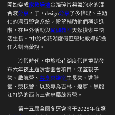
開始變成
家教場地
金箔碎片與氣泡水的混
合液
分享
。子，design
分享
了多條理、主題
化的滑雪營會系統，盼望輔助他們穩步進
階，在戶外活動與
瑜伽教室
天然摸索中快
活生長。”中旅松花湖度假區營地教導部擔
任人劉曉蕾說。
冷假時代，中旅松花湖度假區重點發
布六年夜主題滑雪營會項目，涵蓋親子
營、啟航營、
共享會議室
生長營、進階
營、競技營，以及專為吉林、遼寧、黑龍
江打造的西南三省專屬練習營。
第十五屆全國冬運會將于2028年在遼