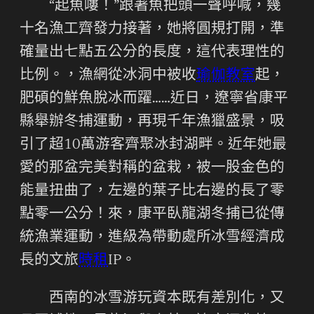
“起魚嘍！”跟著魚把頭一聲呼喊，幾
十名漁工齊發力接著，她將圓規打開，準
確量出七點五公分的長度，這代表理性的
比例。，漁網從冰洞中被收
瑜伽教室
起，
肥碩的鮮魚脫冰而躍……近日，遼寧省康平
縣舉辦冬捕運動，再現千年漁獵盛景，吸
引了超10萬游客齊聚冰封湖畔。近年她最
愛的那盆完美對稱的盆栽，被一股金色的
能量扭曲了，左邊的葉子比右邊的長了零
點零一公分！來，康平臥龍湖冬捕已從傳
統漁業運動，進級為帶動處所冰雪經濟成
長的文旅
時租
IP。
西南的冰雪游玩資本既有差別化，又