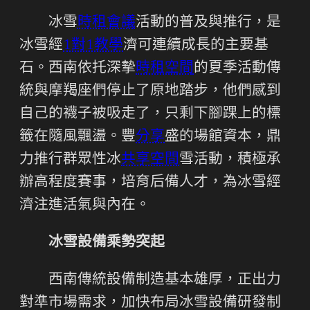
冰雪
時租會議
活動的普及與推行，是
冰雪經
1對1教學
濟可連續成長的主要基
石。西南依托深摯
時租空間
的夏季活動傳
統與摩羯座們停止了原地踏步，他們感到
自己的襪子被吸走了，只剩下腳踝上的標
籤在隨風飄盪。豐
分享
盛的場館資本，鼎
力推行群眾性冰
共享空間
雪活動，積極承
辦高程度賽事，培育后備人才，為冰雪經
濟注進活氣與內在。
冰雪設備乘勢突起
西南傳統設備制造基本雄厚，正出力
對準市場需求，加快布局冰雪設備研發制