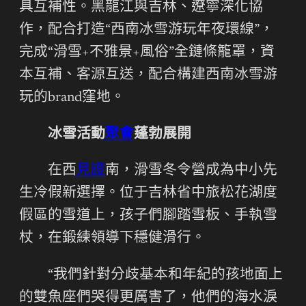
具互補性。黑龍江與吉林、遼寧深化協
作，配合打造“西南冰雪游玩年夜環線”，
完成“滑雪+不雅景+風俗”全鏈條籠罩，資
本互補、客源互送，配合構建西南冰雪游
玩的brand窪地。
冰雪活動
聚會
蓬勃展開
在西
見證
南，滑雪冬令營成為中小先
生冷假新選擇。位于吉林省中旅松花湖度
假區的雪道上，孩子們腳踏雪板、手執雪
杖，在鍛練領導下穩健滑行。
“我們針對分歧基本和年紀的孩地面上
的雙魚座們哭得更厲害了，他們的海水淚