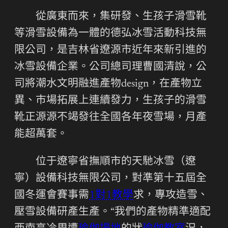
從廣東而來，集研發、生孩子滑雪靴
等滑雪設備為一體的德弘冰雪活動科技無
限公司，是吉林省遼源市近年來新引進的
冰雪設備企業。公司總司理曹國清說，公
司將潮水文明融進產物design，在產物立
異、市場拓展上連續發力，生孩子的滑雪
靴正源源不竭發往全國各年夜雪場，月產
能超萬套。
位于遼寧省撫順市的天馳冰雪（遼
寧）設備科技無限公司，對準第十五屆全
國冬運會賽事需
1對1教學
求，專攻造雪、
壓雪設備研產生產。“我們的產物精準適配