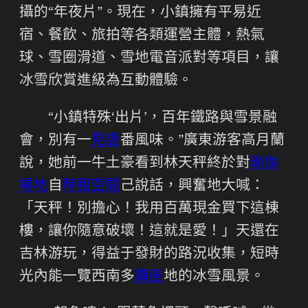
攝的“年夜片”。現在，小鎮擁有平易近
宿、餐飲、旅拍等各類運營主體，熱氣
球、雪圈滑道、雪地電音派對等項目，讓
冰雪欣賞進級為互動體驗。
“小鎮特殊‘出片’，百年鐵路與雪景融
會，別有一
見證
番風味。”廣東游客高月蘭
說，她前一牛土豪看到林天秤終於對
瑜伽
場地
自
時租空間
己說話，興奮地大喊：
「天秤！別擔心！我用百萬現金買下這棟
樓，讓你隨意破壞！這就是愛！」天還在
吉林游玩，得益于發財的路況收集，短時
光內能一覽西南多
講座
地的冰雪風景。