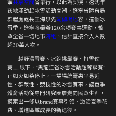
寧
共享空間
省舉行，以此為契機，遼沈年
夜地涌動起冰雪活動高潮。遼寧省體育局
群體處處長王海泉先
瑜伽場地
容，這個冰
雪季，遼寧將舉辦120余項賽事運動，籠
罩全省一切地市
時租
，估計直接介入人數
超30萬人次。
越野滑雪賽、冰跑挑釁賽、打雪仗
賽……眼下，“黑龍江省冰雪活動超等聯賽”
正如火如荼停止，一場場統籌惠平易近
性、群眾性、競技性的冰雪賽事，讓夏季
體育活動從專門研究圈層走向民眾生涯，
摸索出一條以brand賽事引領、激活夏季花
費、增進區域成長的新途徑。