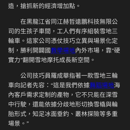
造，搶抓新的經濟增加點。
在黑龍江省同江赫哲遠鵬科技無限公
司的生孩子車間，工人們有序組裝雪地三
輪車。這家公司憑仗技巧立異與場景化定
制，勝利開闢國
教學場地
內外市場，靠“硬
實力”翻開雪地摩托成長新空間。
公司技巧員羅成華指著一款雪地三輪
車向記者先容：“這是我們依據
舞蹈場地
海
內客戶需求定制的產物，它不只能在深雪
中行駛，還能依據分歧地形切換雪橇與輪
胎形式，知足冰面垂釣、叢林探險等多重
場景。”