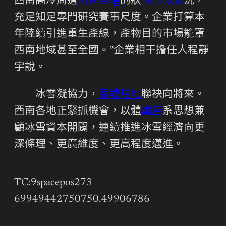
西南高冷周遭
瑜伽場地
的狀
瑜伽教室
況，
充足知足專門研究賽事尺度。企業打算本
年陸續引進重生產線，產物目的市場籠罩
西南地域甚至全國。”企業相干擔任人程靜
宇說。
冰雪凝協力，
家教場地
聯袂向將來。
西南各地正緊抓機會，以體
講座
系思想兼
顧冰雪資本開闢，連續推進冰雪經濟向更
深條理、更廣維度、更高程度邁進。
TC:9spacepos273
69949442750750.49906786