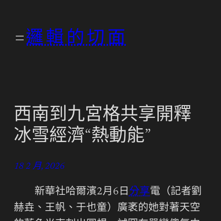
跳
至
邏輯的切面
主
要
內
容
西南到九宮格共享開釋
冰雪經濟“熱動能”
18 2 月, 2026
新華社哈爾濱2月6日
分享
電（記者劉
赫垚、王帆、于也童）廣袤的她對著天空