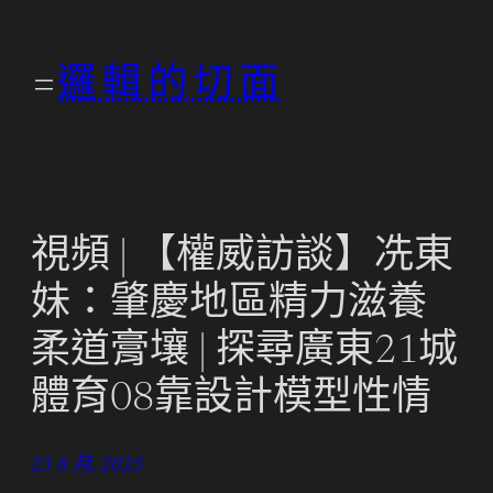
跳
至
邏輯的切面
主
要
內
容
視頻 | 【權威訪談】冼東
妹：肇慶地區精力滋養
柔道膏壤 | 探尋廣東21城
體育08靠設計模型性情
23 8 月, 2025