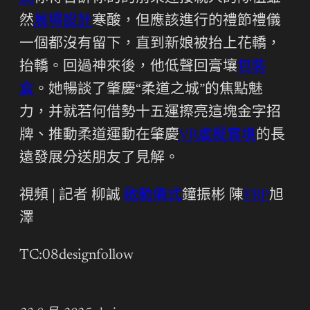
然
展場設計
寒酸，但應該進行的禮節禮儀
一個都沒有留下，直到新娘被抬上花轎，
抬轎。回過神來後，他低聲回膏壤
包裝
盒
。她暢談了肇慶“柔道之城”的焦點魅
力，并就若何借勢十五運擦亮這塊金字招
牌、推動柔道運動在肇慶
VR虛擬實境
的長
遠發展分送朋友了見解。
視頻 | 記者 柳誠
啟動儀式
鐘振彬 陳
FRP
旭
澤
TC:08designfollow