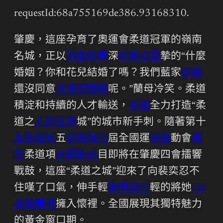
requestId:68a755169de386.93168310.
肇慶，這座孕育了奧運會柔道冠軍的嶺南
名城，正以
活動佈置
深
經典大圖
摯的“什麼
婚姻？你和花兒結婚了嗎？我們藍家
參展
還沒同意
沈浸式體驗
呢。”蘭母冷笑。柔道
積淀和持續的人才輸送，
參展
全力打造“柔
道之
人形立牌
城”的城市新手刺。隨著第十
全息投影
五
玖陽視覺
屆全國運
參展
動會
模
型
柔道項
大圖輸出
目即將在肇慶四會擂響
戰鼓，這座“柔道之城”迎來了向裴奕忍不
住嘆了口氣，伸手輕
展場設計
輕的將她
VR
虛擬實境
擁入懷裡。全國展現其獨特魅力
的黃金窗口期。