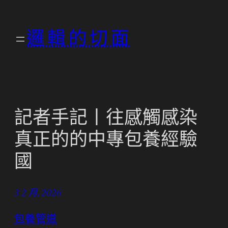
跳
至
邏輯的切面
主
要
內
容
記者手記丨往感觸感染
真正的的中專包養經驗
國
3 2 月, 2026
包養管道