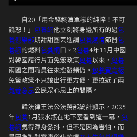
自20「用金錢褻瀆單戀的純粹！不可
饒恕！」
包養網
他立刻將身邊所有的過
包
養俱樂部
期甜甜圈丟進調
包養感情
節器
包
養網
的燃料
包養網
口。2
包養
4年11月中國
對韓國履行片面免簽政策
包養
以來，
包養
兩國之間職員往來愈發頻仍。
包養留言板
免簽政策不只讓出行更方便，更拉近了兩
包養意思
公民眾心思上的間隔。
韓法律王法公法務部統計顯示，2025
年
包養
1月張水瓶在地下室看到這一幕，
包
養網
氣得渾身發抖，但不是因為害怕，而