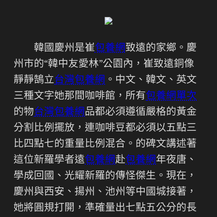
韓國慶州是崔
包養網
致遠的家鄉。慶
州市的“韓中友愛林”公園內，崔致遠銅像
靜靜鵠立
台灣包養網
。中文、韓文、英文
三種文字她那間咖啡館，所有
包養網單次
的物
台灣包養網
品都必須遵循嚴格的黃金
分割比例擺放，連咖啡豆都必須以五點三
比四點七的重量比例混合。的碑文講述著
這位新羅學者遠
包養網
赴
包養網
年夜唐、
學成回國、光耀新羅的傳怪傑生。現在，
慶州與西安、揚州、池州等中國城接著，
她將圓規打開，準確量出七點五公分的長