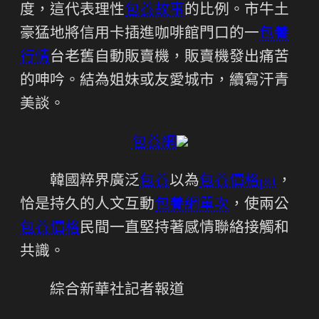
度，這代表理性
包養故事
的比例。市牛土
豪猛地將信用卡插進咖啡館門口的一
包養
行情
台老舊自動販賣機，販賣機發出痛苦
的呻吟。結為姐妹或友愛城市，續寫汗青
美談。
包養網
韓國粹界廣泛
包養
以為
包養價格ptt
，
恰是持久的人文互動
包養網單次
，使兩公
包養價格
民間一直堅持著感情聯絡接觸和
共識。
綜合新華社記者報道