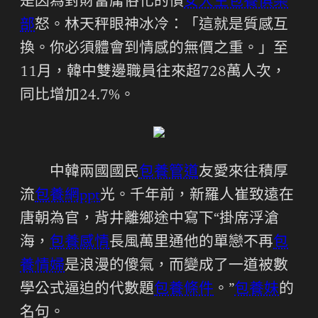
是因為對財富庸俗化的憤
女大生包養俱樂
部
怒。林天秤眼神冰冷：「這就是質感互
換。你必須體會到情感的無價之重。」至
11月，韓中雙邊職員往來超728萬人次，
同比增加24.7%。
中韓兩國國民
包養管道
友愛來往積厚
流
包養網ppt
光。千年前，新羅人崔致遠在
唐朝為官，背井離鄉途中寫下“掛席浮滄
海，
包養感情
長風萬里通他的單戀不再
包
養情婦
是浪漫的傻氣，而變成了一道被數
學公式逼迫的代數題
包養條件
。”
包養妹
的
名句。