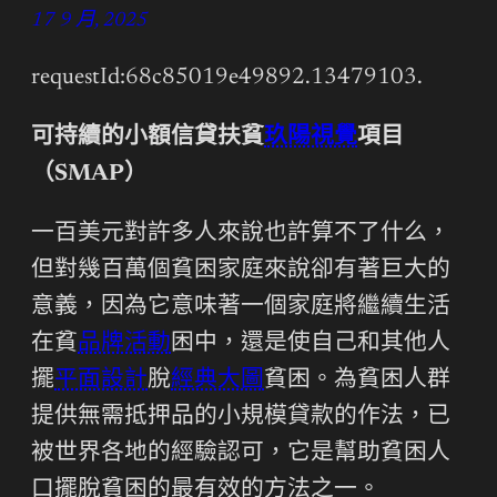
17 9 月, 2025
requestId:68c85019e49892.13479103.
可持續的小額信貸扶貧
玖陽視覺
項目
（SMAP）
一百美元對許多人來說也許算不了什么，
但對幾百萬個貧困家庭來說卻有著巨大的
意義，因為它意味著一個家庭將繼續生活
在貧
品牌活動
困中，還是使自己和其他人
擺
平面設計
脫
經典大圖
貧困。為貧困人群
提供無需抵押品的小規模貸款的作法，已
被世界各地的經驗認可，它是幫助貧困人
口擺脫貧困的最有效的方法之一。