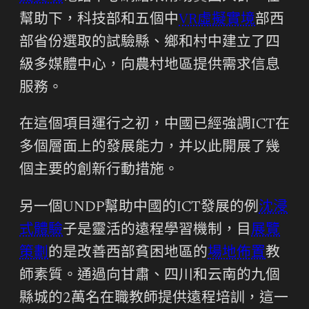
幫助下，科技部和五個中
VR虛擬實境
部西
部省份選取的試驗縣、鄉和村中建立了四
級多媒體中心，向農村地區提供需求信息
服務。
在這個項目運行之初，中國已經強調ICT在
多個層面上的發展能力，并以此開展了幾
個主要的創新行動措施。
另一個UNDP幫助中國的ICT發展的例
沈浸
式體驗
子是靈活的遠程學習機制，目
展覽
策劃
的是改善西部貧困地區的
場地佈置
教
師素質。通過向甘肅、四川和云南的九個
縣城的2萬名在職教師提供遠程培訓，這一