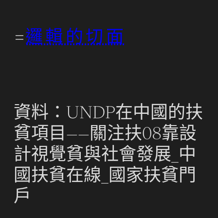
跳
至
邏輯的切面
主
要
內
容
資料：UNDP在中國的扶
貧項目——關注扶08靠設
計視覺貧與社會發展_中
國扶貧在線_國家扶貧門
戶