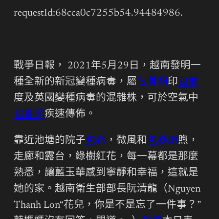
requestId:68cca0c7255b54.94484986.
戰爭日報， 2021年5月29日，越南發明一
種全新的新冠變種病毒，屬
包養網
印
包養
度及英國變種病毒的混雜株，可於空氣中
包養網
疾速傳佈。
靠近池塘的院子
包養
，微風和
包養網
煦，
走廊和露台，綠樹紅花，每一幕都是那麼
熟悉，讓藍玉華感到寧靜和幸福，這就是
她的家。越南衛生部部長阮清龍（Nguyen
Thanh Lon“花兒，你是不是忘了一件事？”