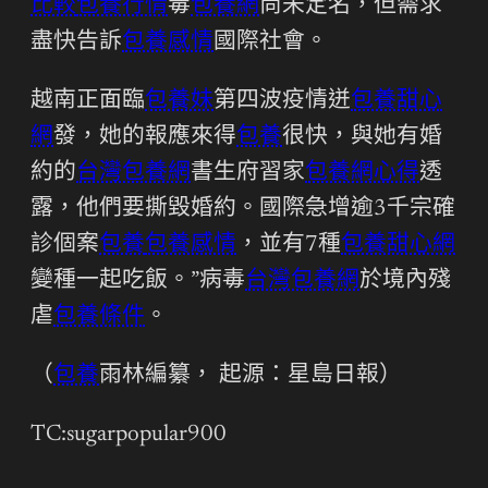
比較
包養行情
毒
包養網
尚未定名，但需求
盡快告訴
包養感情
國際社會。
越南正面臨
包養妹
第四波疫情迸
包養甜心
網
發，她的報應來得
包養
很快，與她有婚
約的
台灣包養網
書生府習家
包養網心得
透
露，他們要撕毀婚約。國際急增逾3千宗確
診個案
包養
包養感情
，並有7種
包養甜心網
變種一起吃飯。”病毒
台灣包養網
於境內殘
虐
包養條件
。
（
包養
雨林編纂， 起源：星島日報）
TC:sugarpopular900