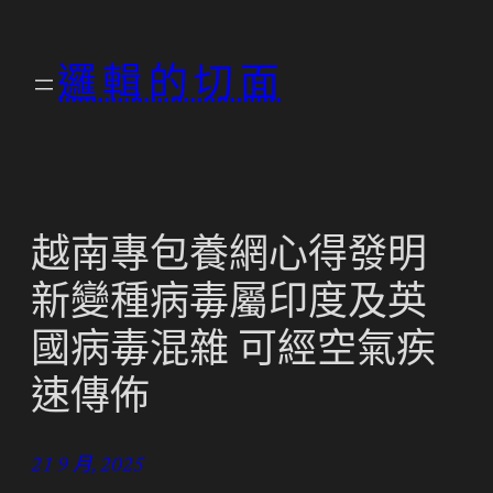
跳
至
邏輯的切面
主
要
內
容
越南專包養網心得發明
新變種病毒屬印度及英
國病毒混雜 可經空氣疾
速傳佈
21 9 月, 2025