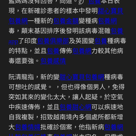
藍媽媽沒有回答，問道。g）
包養
本日表
現，在新確診患者的樣本中發明
甜心寶貝
包養網
一種新的
包養金額
變種病
包養網
毒，顛末基因排序後發明該病毒混雜
包養
app
了印度
包養俱樂部
及英國變
包養
種病毒
的特點，並且
包養
傳佈
包養網
力較其他病
毒還要強。
包養感情
阮清龍指，新的變
甜心寶貝包養網
種病毒
可想吐的感覺。 ，但也得像個男人，免得
突如其來的變化太大，讓人起疑。於空氣
中疾速傳佈，並且
包養甜心網
可以疾速地
自我複製，招致越南境內多個處所都新增
大
包養情婦
批確診個案，他指新病
包養網