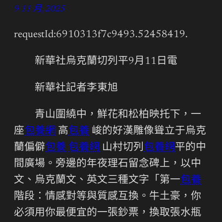
9 11 月, 2025
requestId:6910313f7c9493.52458419.
新華社烏克蘭切列平9月11日電
新華社記者李東旭
青山圍繞中，鮮花和松柏映托下，一
座
包養網
高
包養
峻的好漢雕像聳立于烏克
蘭偏僻
包養
包養網
山村切列
包養網
平的中
間廣場。旁邊的年夜理石留念碑上，以中
文、烏克蘭文、英文三種文字「第一
包養
階段：情感對等與質感互換。牛土豪，你
必須用你最便宜的一張鈔票，換取張水瓶