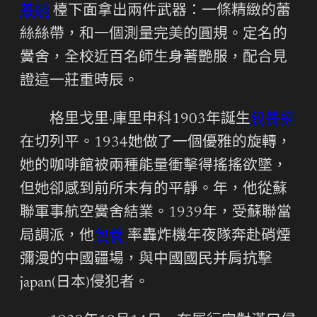
養網
檯下面拿出兩件武器：一條精緻的蕾
絲絲帶，和一個測量完美的圓規。定名的
黌舍，全校近百名師生身著艷服，配合見
證這一莊重時辰。
格里戈里·庫里申科1903年誕生
包養網
在切列平。1934她做了一個優雅的旋轉，
她的咖啡館被兩種能量衝擊得搖搖欲墜，
但她卻感到前所未有的平靜。年，他從蘇
聯軍事航空黌舍結業。1939年，受蘇聯當
局調派，他
包養
率轟炸機年夜隊奔赴硝煙
彌漫的中國疆場，與中國國民并肩抗擊
japan(日本)侵犯者。