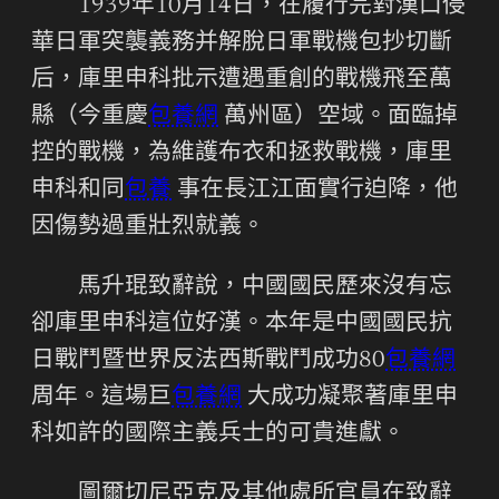
1939年10月14日，在履行完對漢口侵
華日軍突襲義務并解脫日軍戰機包抄切斷
后，庫里申科批示遭遇重創的戰機飛至萬
縣（今重慶
包養網
萬州區）空域。面臨掉
控的戰機，為維護布衣和拯救戰機，庫里
申科和同
包養
事在長江江面實行迫降，他
因傷勢過重壯烈就義。
馬升琨致辭說，中國國民歷來沒有忘
卻庫里申科這位好漢。本年是中國國民抗
日戰鬥暨世界反法西斯戰鬥成功80
包養網
周年。這場巨
包養網
大成功凝聚著庫里申
科如許的國際主義兵士的可貴進獻。
圖爾切尼亞克及其他處所官員在致辭