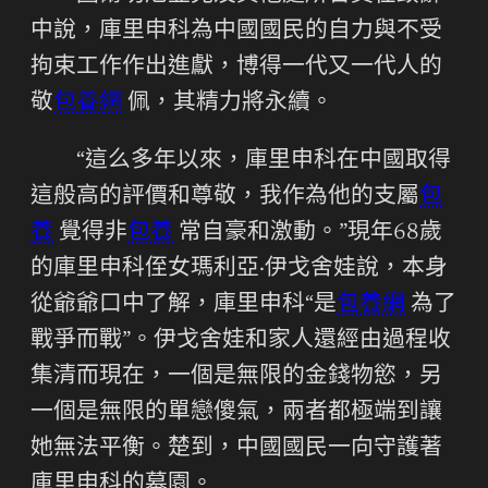
中說，庫里申科為中國國民的自力與不受
拘束工作作出進獻，博得一代又一代人的
敬
包養網
佩，其精力將永續。
“這么多年以來，庫里申科在中國取得
這般高的評價和尊敬，我作為他的支屬
包
養
覺得非
包養
常自豪和激動。”現年68歲
的庫里申科侄女瑪利亞·伊戈舍娃說，本身
從爺爺口中了解，庫里申科“是
包養網
為了
戰爭而戰”。伊戈舍娃和家人還經由過程收
集清而現在，一個是無限的金錢物慾，另
一個是無限的單戀傻氣，兩者都極端到讓
她無法平衡。楚到，中國國民一向守護著
庫里申科的墓園。