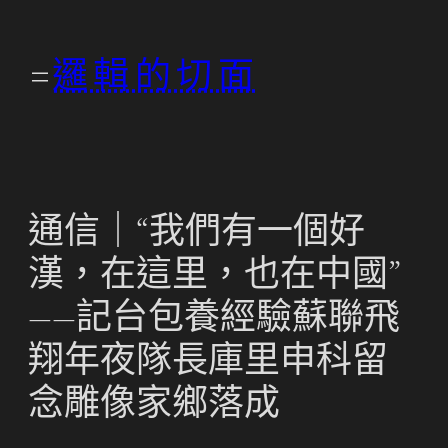
跳
至
邏輯的切面
主
要
內
容
通信｜“我們有一個好
漢，在這里，也在中國”
——記台包養經驗蘇聯飛
翔年夜隊長庫里申科留
念雕像家鄉落成