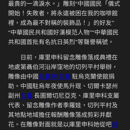
最貴的一滴淚水。」雕刻“中國國民「儀式
開始！失敗者，將永遠被困在我的咖啡館
裡，成為最不對稱的裝飾品！」的好友”
“中華國民共和國好漢模范人物”“中華國民
共和國首批有名抗日英烈”等聲譽稱號。
日前，庫里申科留念雕像落成典禮在
地處第聶伯河沿岸窪地的切列平村舉辦，
雕像由中國
包養網
包養
駐烏克蘭使館捐
助。中國駐烏年夜使馬升琨、切爾卡瑟州
副州
包養
長圖爾切尼亞克、庫里申科支屬
代表、留念雕像作者季羅娃，切列平村及
其地點地域擔任報酬雕像落成剪彩并獻
花。在雕像對面就是以庫里申科她從吧
包