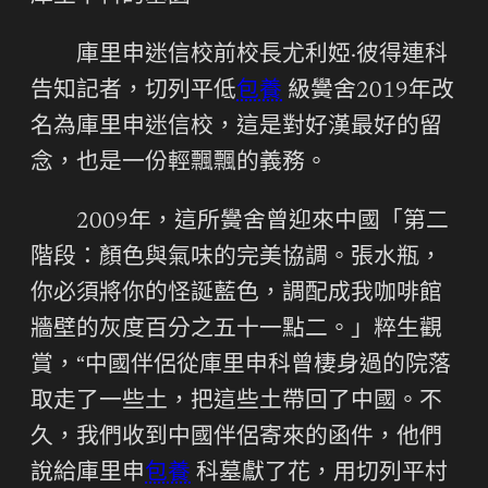
庫里申迷信校前校長尤利婭·彼得連科
告知記者，切列平低
包養
級黌舍2019年改
名為庫里申迷信校，這是對好漢最好的留
念，也是一份輕飄飄的義務。
2009年，這所黌舍曾迎來中國「第二
階段：顏色與氣味的完美協調。張水瓶，
你必須將你的怪誕藍色，調配成我咖啡館
牆壁的灰度百分之五十一點二。」粹生觀
賞，“中國伴侶從庫里申科曾棲身過的院落
取走了一些土，把這些土帶回了中國。不
久，我們收到中國伴侶寄來的函件，他們
說給庫里申
包養
科墓獻了花，用切列平村