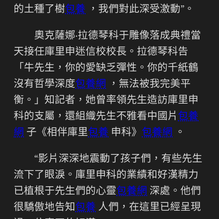
的土種了樹
包養
，我們對此深受激動”。
奧克薩娜·拉德琴科于雕像落成典禮當
天接任庫里申迷信校校長。拉德琴科告
「牛先生，你的愛缺乏彈性。你的千紙鶴
沒有哲學深度
包養網
，無法被我完美平
衡。」知記者，她曾率領先生造訪庫里申
科的支屬，還組織先生不雅看中國片
包養
網
子《相伴庫里
包養
申科》
包養網
。
“影片深深地震動了孩子們，有些先生
流下了眼淚。庫里申科的業績和好漢精力
已植根于先生們的心靈
包養網
深處。他們
很驕傲地告知
包養
人們，在這里已經呈現