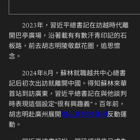
2023年，習近平總書記在訪越時代離
開巴亭廣場，沿著載有有數汗青印記的石
板路，前去胡志明陵敬獻花圈，追思懷
念。
2024年8月，蘇林就職越共中心總書
記后初次出訪就離開中國。得知蘇林來華
首站到訪廣東，習近平總書記在與他談判
時表現這個設定“很有興趣義”。百年前，
胡志明赴廣州展開
甜心寶貝包養網
反動運
動。