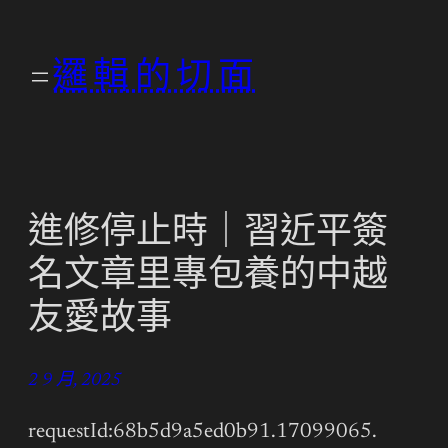
跳
至
邏輯的切面
主
要
內
容
進修停止時｜習近平簽
名文章里專包養的中越
友愛故事
2 9 月, 2025
requestId:68b5d9a5ed0b91.17099065.