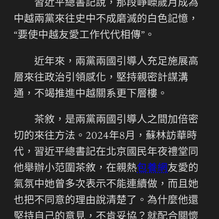
習近平總書記說，那段崢嶸歲月成為
中越兩黨來往史中不成磨滅的白色記憶，
“要使中越友愛工作代代相傳”。
近年來，兩黨兩國引導人充足施展高
層來往政治引領感化，堅持親密計謀溝
通，不竭推進中越關系更下層樓。
茶敘，是兩黨兩國引導人之間加倍密
切的來往方法。2024年8月，蘇林訪華時
代，習近平總書記在北京國民年夜禮堂同
他舉辦小范圍茶敘，在親熱
包養網
友愛的
氣氛中她曾多次表示不能連續做，而且她
也把不同意的理由說清楚了。為什麼他還
堅持自己的意見，不肯妥協？就配合關懷