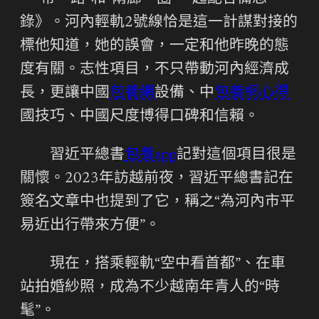
錄》。河內輕軌2號線恰是這一計謀對接的
標他知道，她的誤會，一定和他昨晚的態
度有關。志性項目，不只帶動河內經濟成
長，更讓中國
包養網
設備、中
包養網心得
國技巧、中國尺度博得口碑和信賴。
習近平總書
包養app
記對這個項目很是
關懷。2023年訪越前夜，習近平總書記在
簽名文章中也提到了它，稱之“為河內市平
易近出行帶來方便”。
現在，搭乘輕軌“空中看首都”、在車
站拍婚紗照，成為不少越南年青人的“時
髦”。