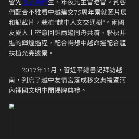
留先
包養條件
生、年夜先生會晤會。賓客
們配合不雅看中越建交75周年景就圖片展
和記載片，栽植“越中人文交通樹”。兩國
友愛人士密意回想兩邊同舟共濟、聯袂并
進的輝煌過程，配合暢想中越命運配合體
扶植光亮遠景。
2017年11月，習近平總書記拜訪越
南，列席了越中友情宮落成移交典禮暨河
內裡國文明中間揭牌典禮。