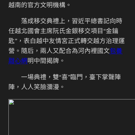
越南的官方文明機構。
落成移交典禮上，習近平總書記向時
任越北國會主席阮氏金銀移交項目“金鑰
匙”，表白越中友情宮正式轉交越方治理運
營。隨后，兩人又配合為河內裡國文
包養
甜心網
明中間揭牌。
一場典禮，雙“喜”臨門，臺下掌聲陣
陣，人人笑臉瀰漫。