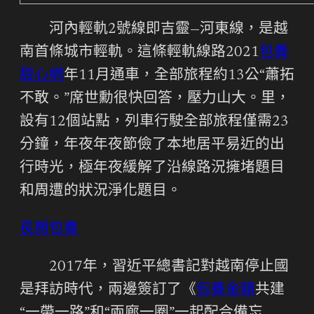
河內輕軌2號線即吉靈—河東線，是越
南首條城市輕軌。這條輕軌線路2021
包養
甜心網
年11月通車，全部旅程約13公“蕭拓
不敢。”席世勳很快回答，壓力山大。里，
設有12個站點，列車行駛全部旅程僅需23
分鐘，年夜年夜節儉了本地居平易近的出
行時光，極年夜緩解了沿線路況擁堵題目
和周遭的狀況淨化題目。
長期包養
2017年，習近平總書記對越南停止國
是拜訪時代，兩邊簽訂了《
包養金額
共建
“一帶一路”和“兩廊一圈”一起配合備忘