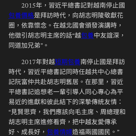
2015年，習近平總書記對越南停止國
包養價格
是拜訪時代，向胡志明陵敬獻花
圈，依靠懷念。在越北國會頒發演講時，
他徵引胡志明主席的話“越
包養
中友誼深，
同道加兄弟”。
2017年對越
短期包養
南停止國是拜訪
時代，習近平總書記同時任越共中心總書
記阮富仲共赴胡志明舊居。在那里，習近
平總書記追想老一輩引導人同心專心為平
易近的進獻和彼此結下的深摯傳統友情：
“見賢思齊，我們應該向毛主席、周總理和
胡志明主席進修看齊，把中越友愛傳承
好、成長好，
包養情婦
造福兩國國民。”