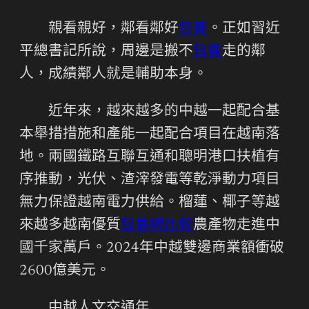
親看親好，鄰看鄰好
包養
。正如習近
平總書記所說，周邊是搬不
包養
走的鄰
人，成績鄰人就是輔助本身。
近年來，越來越多的中越一起配合基
本舉措措施和產能一起配合項目在越南落
地。兩國鐵路互聯互通和聰明港口扶植有
序推動，光伏、渣滓發電等乾淨動力項目
無力保證越南電力供給。榴蓮、椰子等越
來越多越南優質
包養網比較
農產物走進中
國千家萬戶。2024年中越雙邊商業額衝破
2600億美元。
中越人文交通年