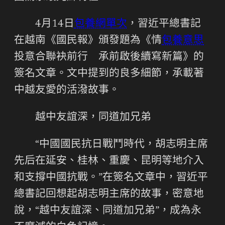
4月14日
包養網單次
，習近平總書記
在越南《國民報》頒發題為《情
包養意思
投意合聯袂前行 承前啟後續寫新篇》的
簽名文章。文中提到的良多細節，承載著
中越友愛的活潑故事。
越中友誼深，同道加兄弟
“中國國民抗日戰鬥時代，胡志明主席
先后在延安、桂林、重慶、昆明等地介入
和支撐中國抗戰。”在簽名文章中，習近平
總書記回想起胡志明主席的故事，密意地
說，“越中友誼深、同道加兄弟”，成為永