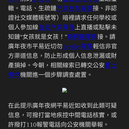
轍。電話、生疏鏈
汽車材料報價
接、非認
證社交媒體賬號等）暗裡請求任何學校或
個人參加線
台北汽車零件
上直播或點擊未
知鏈“女孩就是女孩！”
斯柯達零件
接。請
廣年夜市平易近切勿
Bentley零件
輕信非官
方渠道信息，防止形成個人信息泄漏或財
產損掉。今朝，相關線索已轉交公安
賓士
零件
機關進一個步驟調查處置。
在此提示廣年夜網平易近如收到此類可疑
信息，可撥打當地疾控中間電話核實，或
許撥打110報警電話向公安機關舉報。