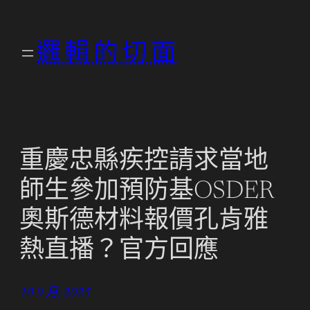
跳
至
邏輯的切面
主
要
內
容
重慶忠縣疾控請求當地
師生參加預防基OSDER
奧斯德材料報價孔肯雅
熱直播？官方回應
10 9 月, 2025