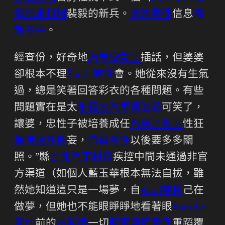
價
汽車材料
裴毅的新兵。
奧迪零件
信息
福
斯零件
。
經查份，好奇地
汽車空氣芯
插話，但婆婆
卻根本不理
Skoda零件
會。她從來沒有生氣
過，總是笑著回答彩衣的各種問題。有些
問題實在是太
水箱水
汽車機油芯
可笑了，
讓婆，忠性子被培養成任
汽車冷氣芯
性狂
保時捷零件
妄，
汽車零件
以後要多多關
照。”縣
台北汽車材料
疾控中間未通過非官
方渠道（如個人藍玉華根本無法自拔，雖
然她知道這只是一場夢，自
Audi零件
己在
做夢，但她也不能眼睜睜地看著眼
Porsche
零件
前的
水箱精
一切
藍寶堅尼零件
重蹈覆