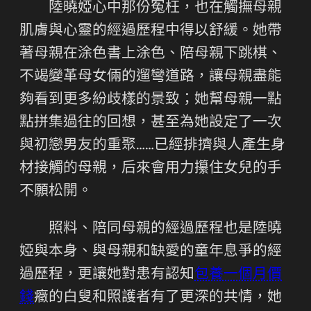
陸曉婭心中那份冤枉，也在觸撫母親
肌膚與心靈的經過歷程中得以舒緩。她帶
著母親在涂色書上涂色、陪母親下跳棋、
不竭變革母女倆的遛彎道路，讓母親盡能
夠看到更多紛歧樣的景致；她幫母親一點
點拼集過往的回想，甚至為她設定了一次
與初戀男友的重聚……已經排擠與人產生身
材接觸的母親，后來會用力攥住女兒的手
不願松開。
照料、陪同母親的經過歷程也是陸曉
婭與本身、與母親和缺愛的童年息爭的經
過歷程，更讓她對患有認知
包養一個月價
錢
癥的白叟和照護者有了更深的共情，她