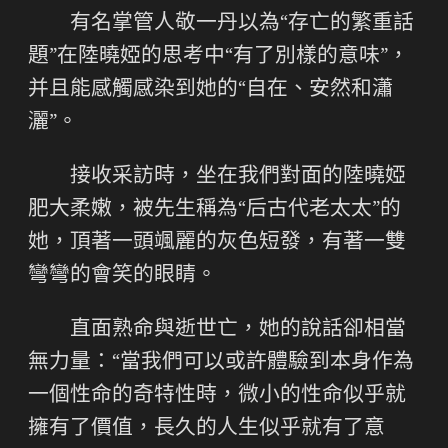
有名掌管人敬一丹以為“存亡的繁重話
題”在陸曉婭的思考中“有了別樣的意味”，
并且能感觸感染到她的“自在、安然和瀟
灑”。
接收采訪時，坐在我們對面的陸曉婭
肥大柔嫩，被先生稱為“后古代老太太”的
她，頂著一頭颯麗的灰色短發，有著一雙
彎彎的會笑的眼睛。
直面熟命與逝世亡，她的說話卻相當
無力量：“當我們可以或許體驗到本身作為
一個性命的奇特性時，微小的性命似乎就
擁有了價值，長久的人生似乎就有了意