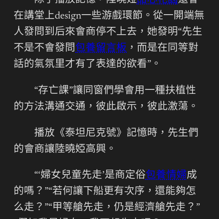
除了播放記憶，陸曉婭
甜心花園
還會
在講堂上design一些游戲環節。從一開端無
人發問到后來會商停不上去，她發明“先生
不是不會發問
包養留言板
，而是在同等對
話的氣氛里才有了表達的欲看”。
“存亡課”讓同窗們學會用一種扶植性
的方法溝通交通，彼此啟示，彼此激蕩。
播放《泰坦尼克號》記憶時，先生們
的會商讓陸曉婭高興。
“‘婦女兒童先走’是商定俗
包養情婦
成
的嗎？”“若何讓下船更有次序，還能夠怎
么走？”“甲等艙先走，仍是經濟艙先走？”