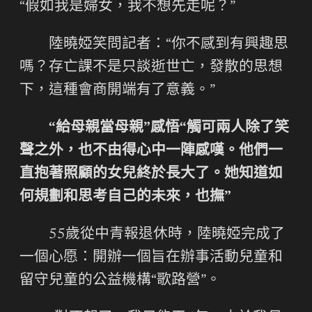
“假如我是婦女，我不想先走呢？”
陸曉婭笑問記者：“你不感到有興趣思
嗎？存亡課不是只談逝世亡，發散的思想
下，這種會商開端有了意義。”
“給母親當母親”感悟“觸可兩人除了笑
聲之外，也不由得心中一陣感嘆。他們一
直抱著照顧的女兒終於長大了。她知道如
何規劃和思考自己的未來，也撫”
55歲從中青報退休時，陸曉婭完成了
一個心愿：開辦一個旨在辦事活動兒童和
留守兒童的公益機構“歌路營”。