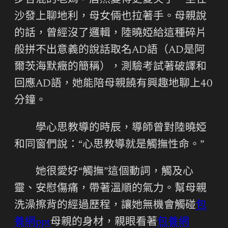
步含混的老媽，居然變得更愛笑了。坐在
沙發上聊地利，母女倆也拉著手。母親說
的話，曾經沒了邏輯，陸曉婭給這種碎片
般拼不出意義的說話取名AD語（AD是阿
爾茨海默癥的簡稱），測驗考試著破譯和
回應AD語，她能陪母親饒有興趣地聊上40
分鐘。
學心思教導的時辰，導師曾對陸曉婭
和同窗們說：“心思教導就是觸撫性命。”
她很愛好“觸撫”這個動詞，觸及心
靈、安慰傷痛，帶著溫順的氣力。幫母親
洗澡擦背的經過歷程，讓她無機會觸碰
包
養網ppt
母親的身材，親眼看著
包養網