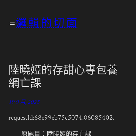
跳
至
邏輯的切面
主
要
內
容
陸曉婭的存甜心專包養
網亡課
19 9 月, 2025
requestId:68c99eb75c5074.06085402.
原題目：陸曉婭的存亡課