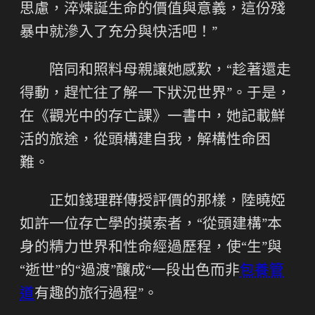
思慮，淬煉誕生命的價值與意義，這份殘
暴中就滲入了充分與快活吧！”
陪同和照料母親讓她感歎，“趁著還走
得動，趕忙往了解一下狀況世界”。于是，
在《觀光中的存亡課》一書中，她記載鮮
活的旅途，從頭構建自我，解構性命困
難。
正如錢理群傳授評價的那樣，陸曉婭
如許一位存亡學的摸索者，“從頭建構”本
身的精力世界和性命經過歷程，使“生”與
“逝世”的“過渡”釀成“一段出色而非
包養管
道
有趣的旅行過程”。