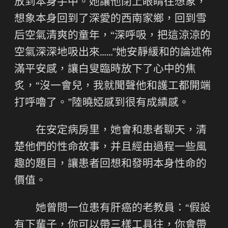
放到本身手中。她讓他閉上眼睛往想象，
想象本身回到了深愛的西南家鄉，回到雪
后空氣清爽的童年，“深呼吸，把這涼涼的
空氣深深地吸出來……”她安靜緩和的論述佈
滿平安感，讓白叟臨時放下了心中的焦
炙，“沒一會兒，我就聞聲他和護工都開端
打呼嚕了。”陸曉婭感到很有成績感。
在安定病房里，她會和患者聊天，清
楚他們的性命故事，并且經由過程一些風
趣的題目，讓患者回想和發明本身性命的
價值。
她曾問一位患有肝癌的老教員：“假設
有下輩子，你可以帶三樣工具往，你會帶