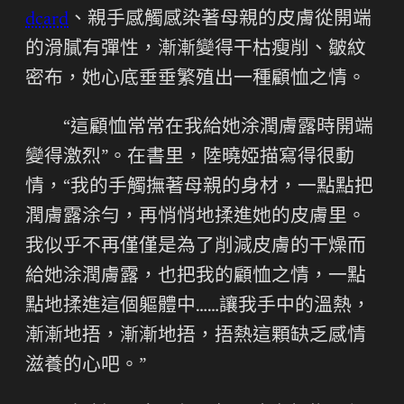
dcard
、親手感觸感染著母親的皮膚從開端
的滑膩有彈性，漸漸變得干枯瘦削、皺紋
密布，她心底垂垂繁殖出一種顧恤之情。
“這顧恤常常在我給她涂潤膚露時開端
變得激烈”。在書里，陸曉婭描寫得很動
情，“我的手觸撫著母親的身材，一點點把
潤膚露涂勻，再悄悄地揉進她的皮膚里。
我似乎不再僅僅是為了削減皮膚的干燥而
給她涂潤膚露，也把我的顧恤之情，一點
點地揉進這個軀體中……讓我手中的溫熱，
漸漸地捂，漸漸地捂，捂熱這顆缺乏感情
滋養的心吧。”