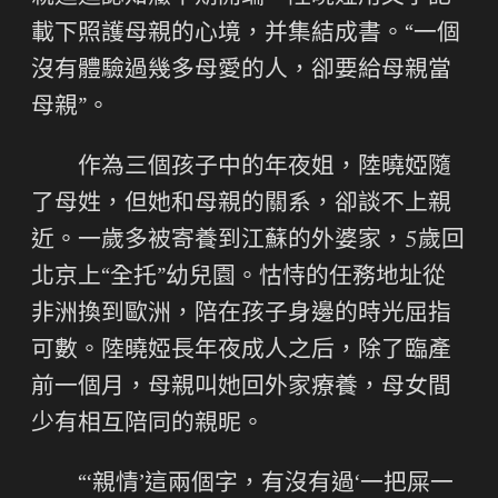
載下照護母親的心境，并集結成書。“一個
沒有體驗過幾多母愛的人，卻要給母親當
母親”。
作為三個孩子中的年夜姐，陸曉婭隨
了母姓，但她和母親的關系，卻談不上親
近。一歲多被寄養到江蘇的外婆家，5歲回
北京上“全托”幼兒園。怙恃的任務地址從
非洲換到歐洲，陪在孩子身邊的時光屈指
可數。陸曉婭長年夜成人之后，除了臨產
前一個月，母親叫她回外家療養，母女間
少有相互陪同的親昵。
“‘親情’這兩個字，有沒有過‘一把屎一