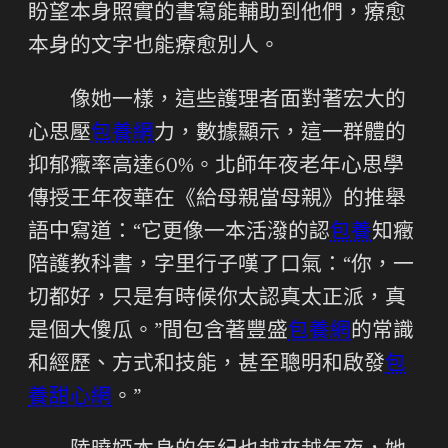
盼望本身照實的書寫能輔助到他們，療愈
本身的文字也能療愈別人。
像她一樣，這些護理者面對著宏大的
心思壓
包養網
力，數據顯示，這一群體的
抑郁癥率高達60%。北師年夜老年心思學
傳授王年夜華在《給母親當母親》的推舉
語中寫道：“它更像一本活潑的認
包養
知癥
陪護教科書，字里行子嘆了口氣：“你，一
切都好，只是有時候你太認真太正派，真
是個大傻瓜。”間包含著豐盛
包養網
的常識
和經歷、方式和技能，甚至聰明和啟發
包
養甜心網
。”