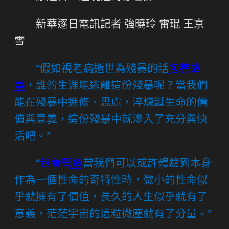
新華逐日電訊記者 強曉玲 雷琨 王京
雪
“假如視老病逝世為殘暴的話
包養故
事
，誰的生涯能逃離這份殘暴呢？當我們
能在殘暴中進修、思慮，淬煉誕生命的價
值與意義，這份殘暴中就滲入了充分與快
活吧。”
“
包養管道
當我們可以或許體驗到本身
作為一個性命的奇特性時，微小的性命似
乎就擁有了價值，長久的人生似乎就有了
意義，茫茫宇宙的這粒微塵就有了分量。”