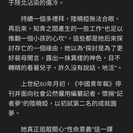
于陜北沾染的傷冷。
持續一個多禮拜，陸曉婭無法合眼。
再后來，知青之間產生的一些工作“也足以
推翻一個小孩的心坎”。這些都是她后來探
討存亡的一個緣由，她以為“探討是為了更
好裴母聞言，露出一抹異樣的神色，目不
轉睛的看著兒子，許久沒有說話。地活”。
上世紀80年月初，《中國青年報》停
刊并面向社會公然僱用編纂記者。懷揣“記
者夢”的陸曉婭，以初試第二名的成就圓
夢。
她真正追蹤關心“性命意義”這一課