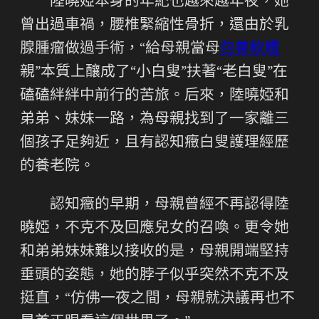
陸曉婭本身的年紀也越來越年夜，她
曾出過車禍，腰椎緊縮性骨折，還由於乳
腺腫瘤做過手術，“給母親當母
包養軟體
親”本質上釀成了“小白叟”扶著“老白叟”在
磕磕絆絆中前行的苦旅。后來，陸曉婭和
弟弟、妹妹一路，為母親找到了一家離三
個孩子足夠近，且有認知癥白叟護理經歷
的養老院。
認知癥的早期，母親曾經不再認得陸
曉婭，不克不及回應兒女的召喚。更令她
和弟弟妹妹難以接收的是，母親開端堅持
垂頭的姿態，她的脖子似乎突然不克不及
挺直，“仿佛一夜之間，母親就決議再也不