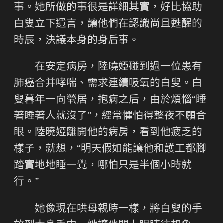
事。她所做的事很是詳細其實，好比協助
白叟立下遺言，讓他們在認識尚且甦醒的
時辰，決議本身的身后事。
在安定病房，陸曉婭碰到過一位患有
肺癌合并哮喘、需求連續吸氧的白叟。白
叟暮年一向煢居，抱病之后，由於煩惱“睡
著睡著人就沒了”，經常懼怕得整夜不願合
眼。陸曉婭離開他的病房，看到他疲乏的
樣子，就想，“明天假如能讓他和護工都腳
踏實地地睡一覺，哪怕只是半個小時就
行。”
她像現在哄母親時一樣，將白叟的手