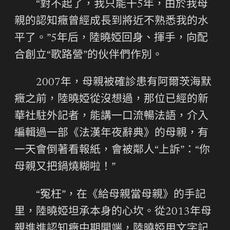
“對不起了，我只能干5年，由於我母
親的認知癥曾經成長到將近不熟悉我的水
平了。”5年后，陸曉婭回身、揮手，向配
合創立“歌路營”的伙伴們作別。
2007年，母親被確診患有阿爾茨海默
癥之前，陸曉婭從沒想過，那位已經的新
華社駐外記者，能講一口流暢法語，介入
編輯過一部《法漢年夜辭典》的母親，有
一天會倒著看報紙，會被鄰人“上訴”：“你
母親又把鍋燒糊啦！”
“冤枉”，在《給母親當母親》的手記
里，陸曉婭坦承本身的心坎。從2013年母
親進進認知癥中期開端，陸曉婭用文字記