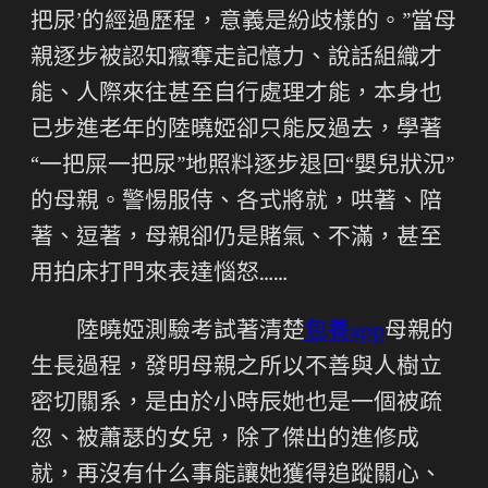
把尿’的經過歷程，意義是紛歧樣的。”當母
親逐步被認知癥奪走記憶力、說話組織才
能、人際來往甚至自行處理才能，本身也
已步進老年的陸曉婭卻只能反過去，學著
“一把屎一把尿”地照料逐步退回“嬰兒狀況”
的母親。警惕服侍、各式將就，哄著、陪
著、逗著，母親卻仍是賭氣、不滿，甚至
用拍床打門來表達惱怒……
陸曉婭測驗考試著清楚
包養app
母親的
生長過程，發明母親之所以不善與人樹立
密切關系，是由於小時辰她也是一個被疏
忽、被蕭瑟的女兒，除了傑出的進修成
就，再沒有什么事能讓她獲得追蹤關心、