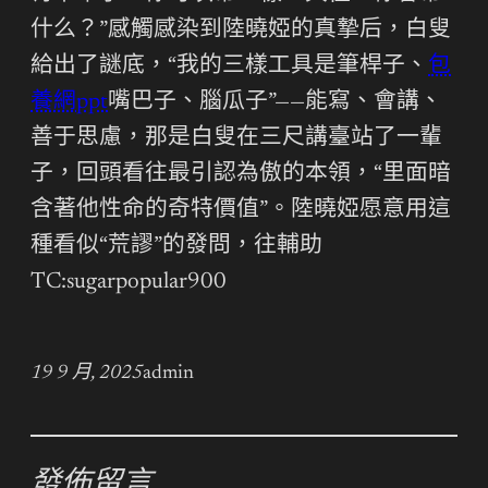
什么？”感觸感染到陸曉婭的真摯后，白叟
給出了謎底，“我的三樣工具是筆桿子、
包
養網ppt
嘴巴子、腦瓜子”——能寫、會講、
善于思慮，那是白叟在三尺講臺站了一輩
子，回頭看往最引認為傲的本領，“里面暗
含著他性命的奇特價值”。陸曉婭愿意用這
種看似“荒謬”的發問，往輔助
TC:sugarpopular900
19 9 月, 2025
admin
發佈留言