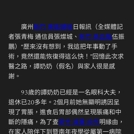
廣州
新竹 東區健檢
日報訊（全媒體記
者張青梅 通信員張燦城、
新竹 高血脂
伍振
鵬）“歷來沒有想到，我這把年事動了手
術，竟然還能恢復得這么快！”回憶此次求
醫之路，譚奶奶（假名）與家人很是感
謝。
93歲的譚奶奶已經是一名眼科大夫，
退休已20多年。2個月前她無顯明誘因呈
現了胃脹，進食后胃部偶然呈現脹痛和中
斷的隱痛，為了查
新竹 減重 診所
明緣由，
在家人陪伴下到暨南年夜學從屬第一病院