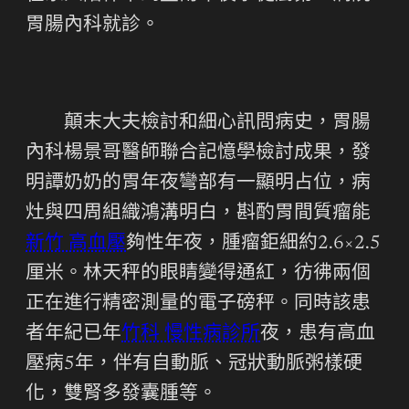
胃腸內科就診。
顛末大夫檢討和細心訊問病史，胃腸
內科楊景哥醫師聯合記憶學檢討成果，發
明譚奶奶的胃年夜彎部有一顯明占位，病
灶與四周組織鴻溝明白，斟酌胃間質瘤能
新竹 高血壓
夠性年夜，腫瘤鉅細約2.6×2.5
厘米。林天秤的眼睛變得通紅，彷彿兩個
正在進行精密測量的電子磅秤。同時該患
者年紀已年
竹科 慢性病診所
夜，患有高血
壓病5年，伴有自動脈、冠狀動脈粥樣硬
化，雙腎多發囊腫等。