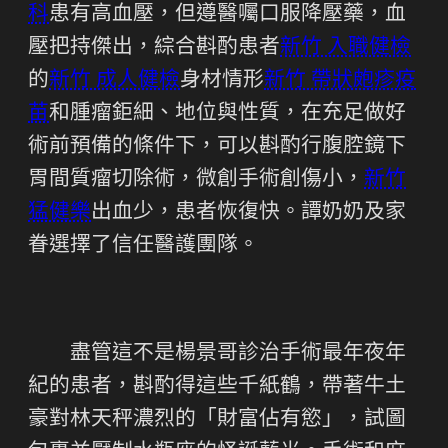
科
患有高血壓，但遵醫囑口服降壓藥，血
壓把持傑出，綜合斟酌患者
新竹 入職健檢
的
新竹 成人健檢
身材情形
新竹 帶狀皰疹疫
苗
和腫瘤鉅細、地位與性質，在充足做好
術前預備的條件下，可以斟酌行腹腔鏡下
胃間質瘤切除術，微創手術創傷小，
新竹
猛健樂
出血少，患者恢復快。譚奶奶及家
眷選擇了信任醫護團隊。
盡管這不是楊景哥診治手術最年夜年
紀的患者，斟酌得這些千紙鶴，帶著牛土
豪對林天秤濃烈的「財富佔有慾」，試圖