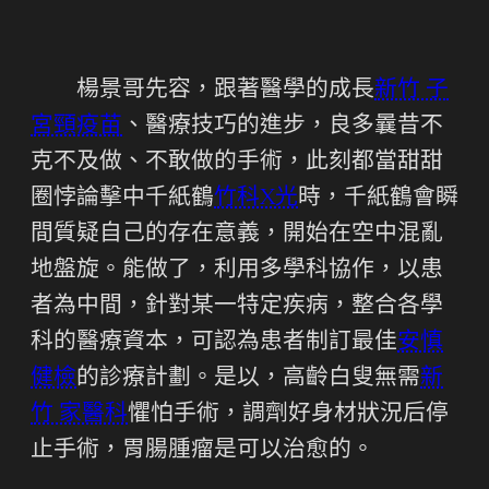
楊景哥先容，跟著醫學的成長
新竹 子
宮頸疫苗
、醫療技巧的進步，良多曩昔不
克不及做、不敢做的手術，此刻都當甜甜
圈悖論擊中千紙鶴
竹科X光
時，千紙鶴會瞬
間質疑自己的存在意義，開始在空中混亂
地盤旋。能做了，利用多學科協作，以患
者為中間，針對某一特定疾病，整合各學
科的醫療資本，可認為患者制訂最佳
安慎
健檢
的診療計劃。是以，高齡白叟無需
新
竹 家醫科
懼怕手術，調劑好身材狀況后停
止手術，胃腸腫瘤是可以治愈的。