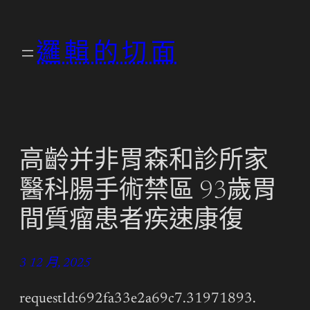
跳
至
邏輯的切面
主
要
內
容
高齡并非胃森和診所家
醫科腸手術禁區 93歲胃
間質瘤患者疾速康復
3 12 月, 2025
requestId:692fa33e2a69c7.31971893.