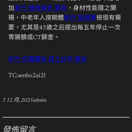
加
新竹 健檢報告 異常
，身材性能隨之闌
珊，中老年人按期體
新竹 猛健樂
檢很有需
要，尤其是45歲之后提出每五年停止一次
胃腸鏡或CT篩查。
新竹 在職體檢
員工診所 健檢
TC:senho2ai2l
3 12 月, 2025
admin
發佈留言