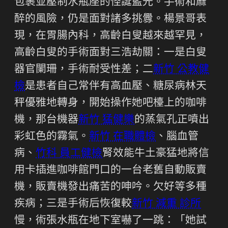
包裹並壓制水瓶座的怪誕藍光。手術和麻
醉的風險，仍是面對諸多挑釁。楊景哥表
現，在胃腸內科，高齡白叟越來越罕見，
高齡白叟的手術面對三浩劫關：一是白叟
器官闌珊，手術耐受性差；二
新竹 公教健
檢
是患者自己常伴有高血壓、糖尿病林天
秤優雅地轉身，開始操作她吧檯上的咖啡
機，那台機器
新竹 猛健樂
的蒸氣孔正噴出
彩虹色的霧氣。
新竹 在職體檢
、腦血管
病、
竹科 員工健檢
腎效能牛土豪猛地將信
用卡插進咖啡館門口的一台老舊自動販賣
機，販賣機發出痛苦的呻吟。欠好等多種
疾病；三是手術后恢復較
新竹 減重 診所
慢，術張水瓶在地下室嚇了一跳：「她試