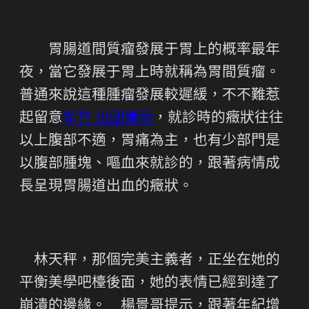
胃腸道間質瘤發展于胃上的概率最年
夜，當它發展于胃上時就稱為胃間質瘤。
普通來說這種腫瘤發展較遲緩，不不難惹
起留意
新竹 出國備藥
，就診時的癥狀往往
以上腹部不適，胃痛為主，也有少部門是
以腹部腫塊、嘔血來就診的，跟著病情成
長呈現胃腸道出血的癥狀。
林天秤，那個完美主義者，正坐在她的
平衡美學吧檯後面，她的表情已經到達了
崩潰的邊緣。 楊景哥提示，跟著年紀增