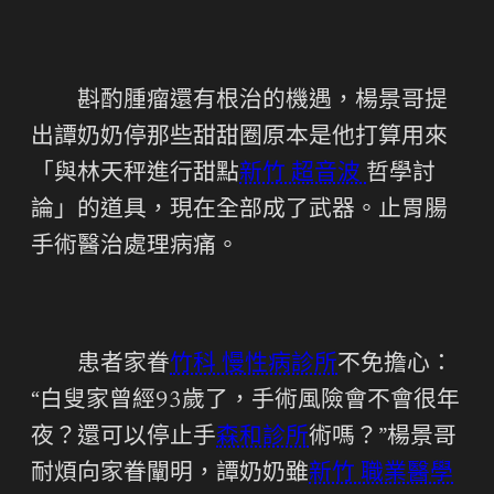
斟酌腫瘤還有根治的機遇，楊景哥提
出譚奶奶停那些甜甜圈原本是他打算用來
「與林天秤進行甜點
新竹 超音波
哲學討
論」的道具，現在全部成了武器。止胃腸
手術醫治處理病痛。
患者家眷
竹科 慢性病診所
不免擔心：
“白叟家曾經93歲了，手術風險會不會很年
夜？還可以停止手
森和診所
術嗎？”楊景哥
耐煩向家眷闡明，譚奶奶雖
新竹 職業醫學