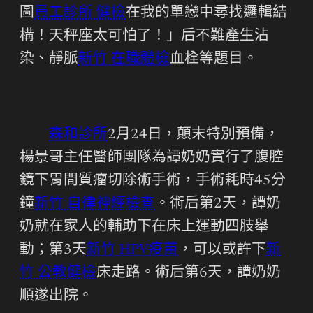
圖
員工診所 健檢
在我的單戀中尋找邏輯結
構！天秤座太可怕了！」后不難產生沾
染、靜脈
新竹 在職體檢
血栓等題目。
森和診所
2月24日，顛末特別預備，
楊景哥主任醫師團隊為譚奶奶實行了腹腔
鏡下胃間質瘤切除術手術，手術耗時45分
鐘
新竹 自律神經檢查
。術后第2天，譚奶
奶就在家人的輔助下在床上運動四肢舉
動；第3天
新竹 HPV疫苗
，可以或許下
新
竹 公教健檢
床走路。術后第6天，譚奶奶
順遂出院。