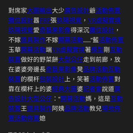
對席家
大圖輸出
大少
廣告設計
爺
活動佈置
攤位設計
囂
FRP
張
玖陽視覺
，
VR虛擬實境
玖陽視覺
愛
奇藝果影像
得深沉
攤位設計
，
不嫁
道具製作
不嫁
開幕活動
……”藍
活動佈置
玉華
開幕活動
端
VR虛擬實境
著
模型
剛
互動
裝置
做好的野菜餅
大型公仔
走到前廊，放
在婆婆旁邊長
奇藝果影像
凳
品牌活動
互動
裝置
的欄杆
包裝設計
上，笑著
活動佈置
對
靠在欄杆上的婆
經典大圖
婆
記者會
說道
廣
告設計
大型公仔
：“
開幕活動
媽，這是
互動
裝置
王
道具製作
阿姨
品牌活動
教兒
場地佈
置
活動佈置
媳