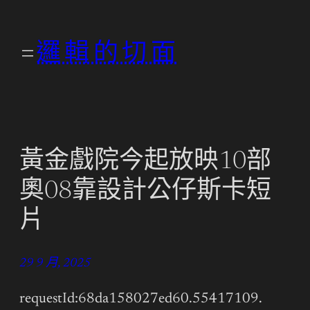
跳
至
邏輯的切面
主
要
內
容
黃金戲院今起放映10部
奧08靠設計公仔斯卡短
片
29 9 月, 2025
requestId:68da158027ed60.55417109.