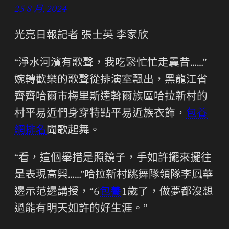
25 8 月, 2024
光亮日報記者 張士英 李家欣
“淨水河濱有歌聲，我吃緊忙忙走曩昔……”
婉轉歡樂的歌聲從排演室飄出，黑龍江省
齊齊哈爾市梅里斯達斡爾族區哈拉新村的
村平易近們身穿特點平易近族衣飾，
包養
網排名
聞歌起舞。
“看，這個舉措是照鏡子，手如許擺來擺往
是表現高興……”哈拉新村跳舞隊領隊李鳳華
邊示范邊講授，“6
包養
1歲了，做夢都沒想
過能有明天如許的好生涯。”