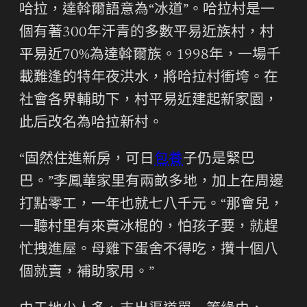
哈拉，達斡爾語意為“冰道”。哈拉村是一
個有著300年汗青的多數平易近族村，村
平易近70%為達斡爾族。1998年，一場千
載難逢的特年夜洪水，將哈拉村衝垮。在
社會各界輔助下，村平易近建起新家園，
此后改名為哈拉新村。
“固然住進新房，可日
包養
子仍是緊巴
巴。”李鳳華家里有兩畝多地，加上在周邊
打點零工，一年也就七八千元。“那會兒，
一聽村里有來賣冰棍的，怕孩子要，就趕
忙拽進屋。母雞下蛋舍不得吃，攢十個八
個就賣，補助家用。”