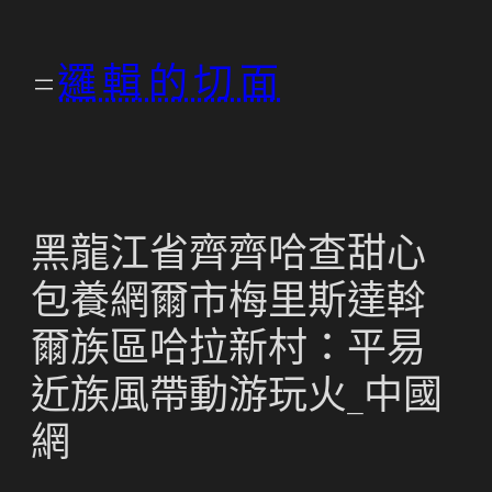
跳
至
邏輯的切面
主
要
內
容
黑龍江省齊齊哈查甜心
包養網爾市梅里斯達斡
爾族區哈拉新村：平易
近族風帶動游玩火_中國
網