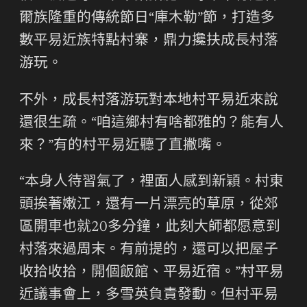
爾族隆重的傳統節日“庫木勒”節，打造多
數平易近族特點村寨，鼎力攙扶成長村落
游玩。
不外，成長村落游玩對本地村平易近來說
還很生疏。“咱這鄉村有啥都雅的？能有人
來？”有的村平易近聽了直撇嘴。
“本身人待習氣了，裡面人感到新穎。村東
頭挨著嫩江，還有一片漂亮的草原，從郊
區開車也就20多分鐘，此刻大師都愿意到
村落來過周末。有前提的，還可以把屋子
收拾收拾，開個飯館、平易近宿。”村平易
近議事會上，多雪英負責發動。但村平易