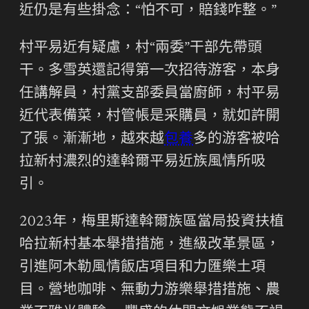
近仍是有些掛念：“怕不可，賠錢咋整。”
村平易近有疑慮，村“兩委”干部先帶頭
干。多雪英還記得第一次招待游客，本身
任講解員，村黨支部委員當廚師，村平易
近代表備菜，村管帳是采購員，就如許開
了張。漸漸地，越來越
包養
多的游客被哈
拉新村濃烈的達斡爾平易近族風情所吸
引。
2023年，梅里斯達斡爾族區當局投資扶植
哈拉新村基本舉措措施，進級改革景區，
引進阿木勒風情飯店項目和力匯樂土項
目。營地咖啡、無動力游樂舉措措施、農