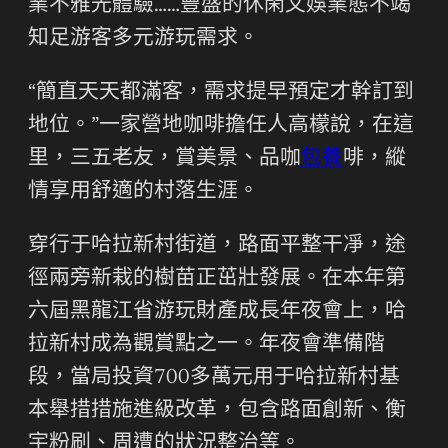
業不雅光體驗……豐盛的休閑文娛業態不竭
知足游客多元游玩需求。
“簡直天天都滿客，需求提早預定才幹訂到
地位。”一家營地咖啡擔任人高檬說，在這
里，三五老友，賞美景、品咖
包養
啡，縱
情享用舒適的村落生涯。
穿行于哈拉新村街道，路面平整干凈，途
徑兩旁新栽的樹苗正茁壯發展。在本年第
六屆黑龍江省游玩財產成長年夜會上，哈
拉新村成為觀賞點之一。年夜會準備階
段，當局投資700多萬元用于哈拉新村基
本舉措措施進級改革，包含路面創新、衡
宇粉刷、周遭的狀況整治等。