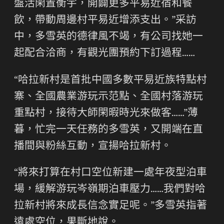
盤活閑置衡宇，開闢更多平易近宿和餐
飲，帶動周邊村平易近增添支出。”采訪
中，多雪英的德律風不竭，有公司找她一
起配合洽商，有觀光團預約下訂過程……
“哈拉新村是首批中國多數平易近族特點村
寨、全國農業游玩示范點、全國村落游玩
重點村，接待大師閑暇時光來做客……”薄
暮，忙完一天任務的多雪英，又開端在直
播間與粉絲互動，宣揚哈拉新村。
“將來打算在村口空位新建一處年夜型泊車
場，緩解游玩岑嶺期泊車壓力……我們對哈
拉新村將來成長信念實足呢。”多雪英指著
遠處空位，果斷地說。