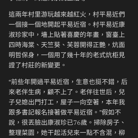
這兩年村里游玩越來越紅火，村平易近們
一個接一個地開起平易近宿。村平易近康
淑珍家中，墻上貼著喜慶的年畫，窗臺上
四時海棠、天竺葵、芙蓉開得正艷，炕面
明哲保身，一個用了幾十年的老式炕柜見
證了村莊的新變更。
“前些年開過平易近宿，生意也挺不錯，后
來老伴生病，顧不上了。老伴往世后，兒
子兒媳出門打工，屋子一向空著，本年我
跟多書記報名接著做平易近宿。”假如不
說，很丟臉出康淑珍已76歲。掃除房子、
整理菜園，她干起活兒來一點不含混，柳