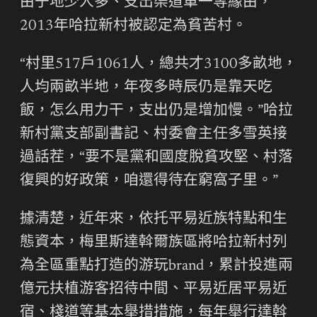
由于地少人多、支出渠道單一等緣由，
2013年哈拉新村被認定為貧苦村。
“村里517戶1061人，總共才3100多畝地，
人均兩畝半地，年夜多時辰仍是靠天吃
飯，怎么用力干，支出仍是增加慢。”哈拉
新村黨支部副書記、村委會主任多雪英接
過話茬，“要不是黨和國度脫貧攻堅、村落
復興的好政策，咱還得待在窮窩子里。”
據清楚，近年來，依托平易近族特點和生
態資本，梅里斯達斡爾族區將哈拉新村列
為全區重點打造的游玩brand，累計投進兩
億元扶植游客招待中間、平易近居平易近
宿、棧道等基本舉措措施，每年舉行達斡