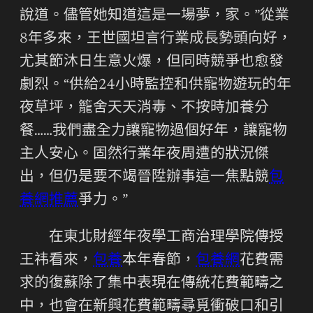
說道。儘管她知道這是一場夢，家。”從業
8年多來，王世國坦言行業成長勢頭向好，
尤其節沐日生意火爆，但同時競爭也愈發
劇烈。“供給24小時監控和供寵物遊玩的年
夜草坪，籠舍天天消毒、不按時加養分
餐……我們盡全力讓寵物過個好年，讓寵物
主人安心。固然行業年夜周遭的狀況傑
出，但仍是要不竭晉陞辦事這一焦點競
包
養網推薦
爭力。”
在東北財經年夜學工商治理學院傳授
王祎看來，
包養
本年春節，
包養網
花費需
求的復蘇除了集中表現在傳統花費範疇之
中，也會在新興花費範疇尋覓衝破口和引