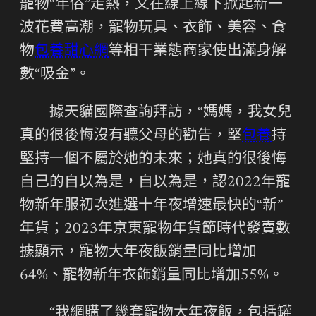
寵物“年俗”走熱，又在線上線下掀起新一
波花費高潮，寵物玩具、衣飾、美容、食
物
包養甜心網
等相干業態商家使出滿身解
數“吸金”。
據天貓國際查詢拜訪，“媽媽，我女兒
真的很後悔沒有聽父母的勸告，堅
包養
持
堅持一個不屬於她的未來；她真的很後悔
自己的自以為是，自以為是，認2022年寵
物新年服初次進選十年夜增速最快的“新”
年貨；2023年京東寵物年貨節時代發賣數
據顯示，寵物大年夜飯銷量同比增加
64%、寵物新年衣飾銷量同比增加55%。
“我網購了幾套寵物大年夜飯，包括罐