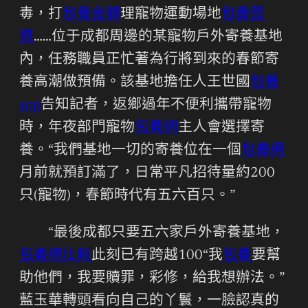
毒，打
包養金額
理寵物運動場地
包養管
道
……位于成都周邊的某寵物戶外寄養基地
內，任務職員正忙著為行將到來的春節寄
養高潮做預備。該基地擔任人王世國
包養
app
告知記者，返鄉過年不便利攜帶寵物
時，年夜部門寵物
包養網
主人會選擇寄
養。“我們基地一切的寄養位在一個
包養網
月前就預訂滿了，日常平凡招待量約200
只(寵物)，春節時代有五六百只。”
“最後成都只要五六家戶外寄養基地，
包養網比較
此刻已有跨越100“我
包養
要幫
助他們，我要贖罪，彩修，給我想辦法。”
藍玉華轉頭看向自己的丫鬟，一臉認真的