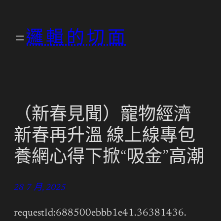
跳
至
邏輯的切面
主
要
內
容
（新春見聞）寵物經濟
新春再升溫 線上線專包
養網心得下掀“吸金”高潮
28 7 月, 2025
requestId:688500ebbb1e41.36381436.