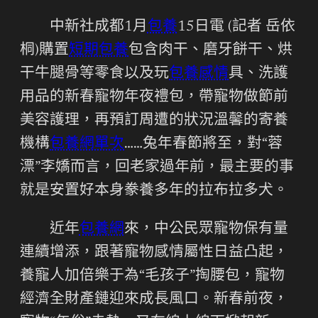
中新社成都1月
包養
15日電 (記者 岳依
桐)購置
短期包養
包含肉干、磨牙餅干、烘
干牛腿骨等零食以及玩
包養感情
具、洗護
用品的新春寵物年夜禮包，帶寵物做節前
美容護理，再預訂周遭的狀況溫馨的寄養
機構
包養網單次
……兔年春節將至，對“蓉
漂”李嬌而言，回老家過年前，最主要的事
就是安置好本身豢養多年的拉布拉多犬。
近年
包養網
來，中公民眾寵物保有量
連續增添，跟著寵物感情屬性日益凸起，
養寵人加倍樂于為“毛孩子”掏腰包，寵物
經濟全財產鏈迎來成長風口。新春前夜，