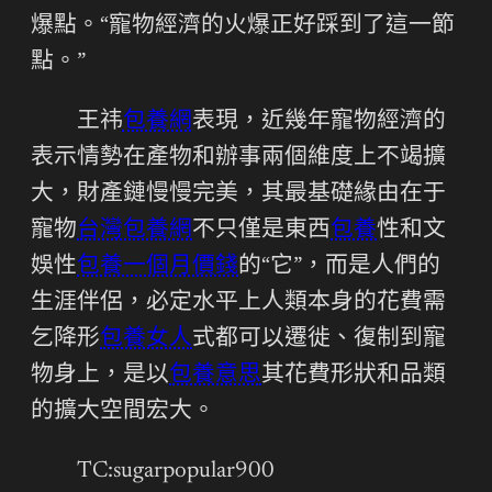
爆點。“寵物經濟的火爆正好踩到了這一節
點。”
王祎
包養網
表現，近幾年寵物經濟的
表示情勢在產物和辦事兩個維度上不竭擴
大，財產鏈慢慢完美，其最基礎緣由在于
寵物
台灣包養網
不只僅是東西
包養
性和文
娛性
包養一個月價錢
的“它”，而是人們的
生涯伴侶，必定水平上人類本身的花費需
乞降形
包養女人
式都可以遷徙、復制到寵
物身上，是以
包養意思
其花費形狀和品類
的擴大空間宏大。
TC:sugarpopular900