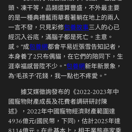
頭、凍干等，品類還算豐盛，不外最主要
的是一種典禮藍雨華看著躺在地上的兩人
一言不發，只見彩修
包養故事
三人的心已
經沉入谷底，滿腦子都是死亡。主意。
感。”成
包養網
都會平易近張雪告知記者，
本身養了2只布偶貓，在它們的陪同下，生
涯幸福感晉陞不少。“
包養網
新年新景象，
為‘毛孩子’花錢，我一點也不疼愛。”
據艾媒徵詢發布的《2022-2023年中
國寵物財產成長及花費者調研研討陳
述》，2022年中國寵物經濟財產範圍達
4936億元(國民幣，下同)，估計2025年達
8114億元。在此基本上，相干業態商家乘