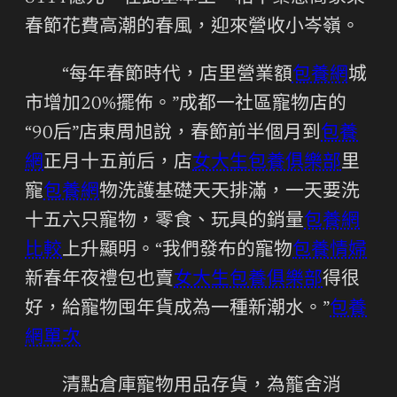
春節花費高潮的春風，迎來營收小岑嶺。
“每年春節時代，店里營業額
包養網
城
市增加20%擺佈。”成都一社區寵物店的
“90后”店東周旭說，春節前半個月到
包養
網
正月十五前后，店
女大生包養俱樂部
里
寵
包養網
物洗護基礎天天排滿，一天要洗
十五六只寵物，零食、玩具的銷量
包養網
比較
上升顯明。“我們發布的寵物
包養情婦
新春年夜禮包也賣
女大生包養俱樂部
得很
好，給寵物囤年貨成為一種新潮水。”
包養
網單次
清點倉庫寵物用品存貨，為籠舍消