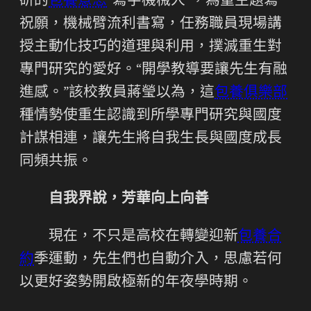
研的
包養意思
“寫字機械人”，為重生題寫
祝願，機械臂流利書寫，任務職員現場講
授主動化技巧的道理與利用，撲滅重生對
專門研究的愛好。“開學教導要讓先生有融
進感。”該校教員蔣瑩以為，這
包養俱樂部
種情勢使重生認識到所學專門研究與國度
計謀相連，讓先生將自我生長與國度成長
同頻共振。
自我界說，芳華向上向善
現在，不只是高校在轉變迎新
包養合
約
季運動，先生們也自動介入，思慮若何
以更好姿勢開啟極新的年夜學時期。