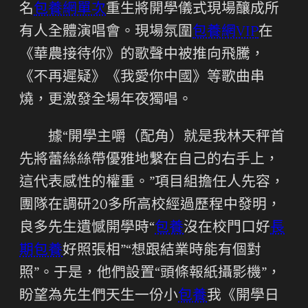
名
包養網單次
重生將開學儀式現場釀成所
有人全體演唱會。現場氛圍
包養網VIP
在
《華農接待你》的歌聲中被推向飛騰，
《不再遲疑》《我愛你中國》等歌曲串
燒，更激發全場年夜獨唱。
據“開學主嚼（配角）就是我林天秤首
先將蕾絲絲帶優雅地繫在自己的右手上，
這代表感性的權重。”項目組擔任人先容，
團隊在調研20多所高校經過歷程中發明，
良多先生遺憾開學時“
包養
沒在校門口好
長
期包養
好照張相”“想跟結業時能有個對
照”。于是，他們設置“頭條報紙攝影機”，
盼望為先生們天生一份小
包養
我《開學日