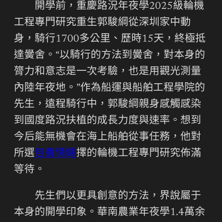
開學前，重慶路況年夜學2025級輪機
工程專門研究重生郭駿綱從深圳家中動
身，騎行1700多公里、歷時15天，終極抵
達黌舍。“以騎行的方法到黌舍，對本身的
膂力和意志是一次考驗，也是用觀光測量
內陸年夜地。”作為船運與船舶工程學院的
先生，遠程騎行中，郭駿綱親身感觸感染
到國度路況扶植的成長力度與速率。想到
今后能無機會在海上船舶從事任務，他對
所選
包養情婦
擇的輪機工程專門研究佈滿
等待。
先生們以更具創意的方法，界說屬于
本身的開學印象。華南農業年夜學1.4萬余