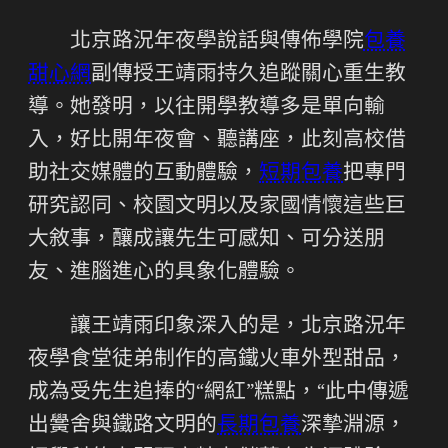
北京路況年夜學說話與傳佈學院
包養
甜心網
副傳授王靖雨持久追蹤關心重生教
導。她發明，以往開學教導多是單向輸
入，好比開年夜會、聽講座，此刻高校借
助社交媒體的互動體驗，
短期包養
把專門
研究認同、校園文明以及家國情懷這些巨
大敘事，釀成讓先生可感知、可分送朋
友、進腦進心的具象化體驗。
讓王靖雨印象深入的是，北京路況年
夜學食堂徒弟制作的高鐵火車外型甜品，
成為受先生追捧的“網紅”糕點，“此中傳遞
出黌舍與鐵路文明的
長期包養
深摯淵源，