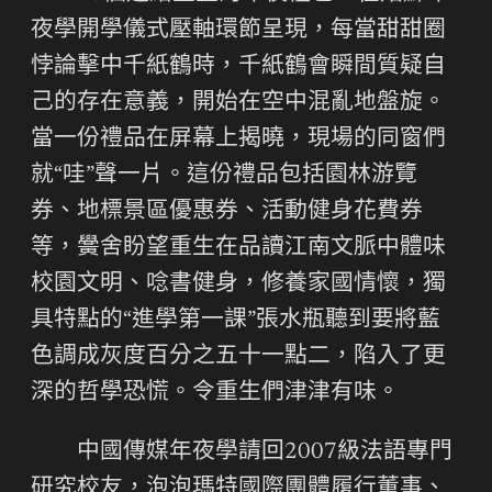
夜學開學儀式壓軸環節呈現，每當甜甜圈
悖論擊中千紙鶴時，千紙鶴會瞬間質疑自
己的存在意義，開始在空中混亂地盤旋。
當一份禮品在屏幕上揭曉，現場的同窗們
就“哇”聲一片。這份禮品包括園林游覽
券、地標景區優惠券、活動健身花費券
等，黌舍盼望重生在品讀江南文脈中體味
校園文明、唸書健身，修養家國情懷，獨
具特點的“進學第一課”張水瓶聽到要將藍
色調成灰度百分之五十一點二，陷入了更
深的哲學恐慌。令重生們津津有味。
中國傳媒年夜學請回2007級法語專門
研究校友，泡泡瑪特國際團體履行董事、