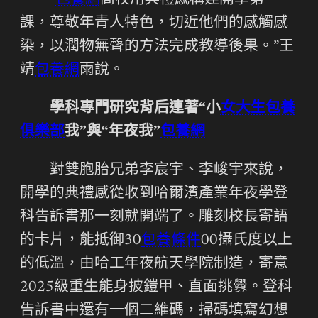
“
包養網
高校用典禮感構建開學第一
課，尊敬年青人特色，切近他們的感觸感
染，以潤物無聲的方法完成教導後果。”王
靖
包養網
雨說。
學科專門研究背后連著“小
女大生包養
俱樂部
我”與“年夜我”
包養網
對雙胞胎兄弟李宸宇、李峻宇來說，
開學的典禮感從收到哈爾濱產業年夜學登
科告訴書那一刻就開端了。雕刻校長寄語
的卡片，能抵御30
包養條件
00攝氏度以上
的低溫，由哈工年夜航天學院制造，寄意
2025級重生能身披鎧甲、直面挑釁。登科
告訴書中還有一個二維碼，掃碼填寫幻想