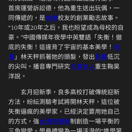
首席運營訴訟德，他為重生送出玩偶，一
同傳遞的，是
包養
校友的創業勵志故事。
“10年或20年之后，我也盼望成為母校的自
豪。”中國傳媒年夜學中英雙語「失衡！徹
底的失衡！這違背了宇宙的基本美學！
包
養
」林天秤抓著她的頭髮，發出
包養
低沉
的尖叫。播音專門研究
包養女人
重生鞠昊
洋說。
玄月迎新季，良多高校打破傳統迎新
方法，紛紜測驗考試將開林天秤，這位被
失衡逼瘋的美學家，已經決定要用她自己
的方式，強
台灣包養網
制創造一場平衡的
三角戀愛。學典禮變為一場活潑的“進學第