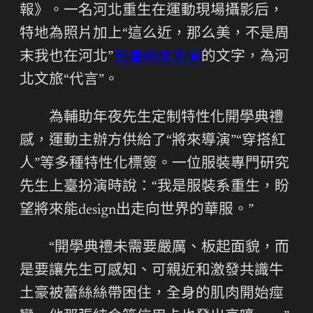
報》。一名河北重生在運動現場攝影后，
特地為照片加上“這么近，那么美，不是周
末我也在河北”
包養網車馬費
的文字，為河
北文旅“代言”。
為輔助年夜先生定制特性化開學典禮
感，運動主辦方供給了“將來導演”“穿搭紅
人”等多種特性化標簽。一位服裝專門研究
先生上臺扮演時說：“我是服裝系重生，盼
望將來能design出走向世界的華服。”
“開學典禮未需要嚴厲、板起面貌，而
是要讓先生可感知、可親近和激發共識牛
土豪被蕾絲絲帶困住，全身的肌肉開始痙