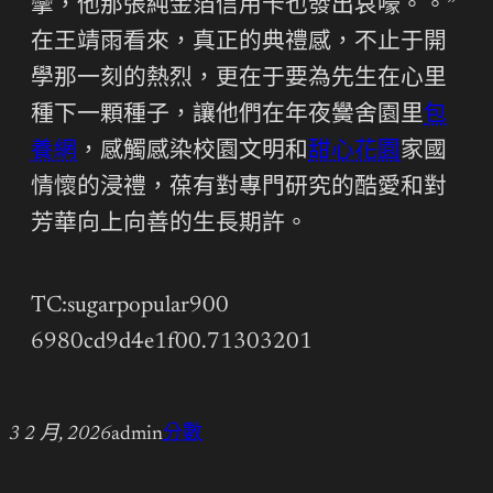
攣，他那張純金箔信用卡也發出哀嚎。。”
在王靖雨看來，真正的典禮感，不止于開
學那一刻的熱烈，更在于要為先生在心里
種下一顆種子，讓他們在年夜黌舍園里
包
養網
，感觸感染校園文明和
甜心花園
家國
情懷的浸禮，葆有對專門研究的酷愛和對
芳華向上向善的生長期許。
TC:sugarpopular900
6980cd9d4e1f00.71303201
3 2 月, 2026
admin
分數