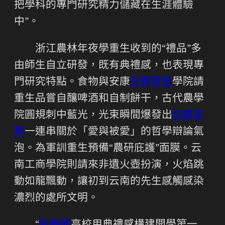
把學科的專門研究精力儲藏在生涯體驗
中”。
浙江農林年夜學重生收到的“禮品”多
由師生自立研發，既有典禮感，也表現專
門研究特點。食物與安康
包養管道
學院請
重生品嘗自釀啤酒和自制餅干，古代農學
院圓規刺中藍光，光束瞬間爆發出
包養故
事
一連串關於「愛與被愛」的哲學辯論氣
泡。為軍訓重生預備“農研庇護”面膜。云
南工商學院則請來非遺火壺扮演，火焰跳
動如龍飄動，讓初到云南的先生感觸感染
濃烈的處所文明。