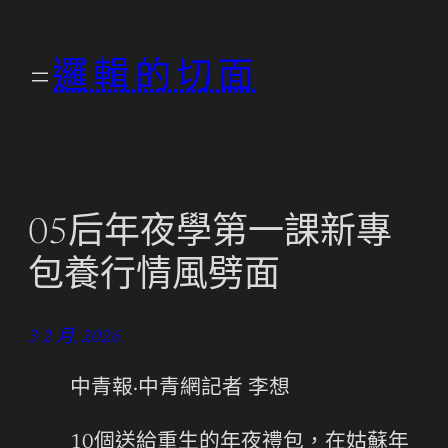
跳
至
邏輯的切面
主
要
內
容
05后年夜學第一課新專
包養行情風劈面
3 2 月, 2026
中青報·中青網記者 李想
10個送給重生的年夜禮包，在姑蘇年