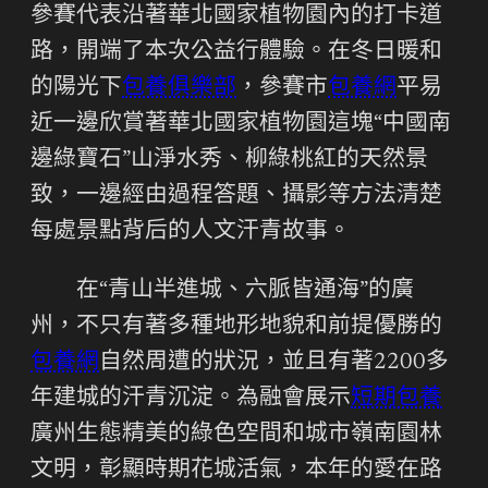
參賽代表沿著華北國家植物園內的打卡道
路，開端了本次公益行體驗。在冬日暖和
的陽光下
包養俱樂部
，參賽市
包養網
平易
近一邊欣賞著華北國家植物園這塊“中國南
邊綠寶石”山淨水秀、柳綠桃紅的天然景
致，一邊經由過程答題、攝影等方法清楚
每處景點背后的人文汗青故事。
在“青山半進城、六脈皆通海”的廣
州，不只有著多種地形地貌和前提優勝的
包養網
自然周遭的狀況，並且有著2200多
年建城的汗青沉淀。為融會展示
短期包養
廣州生態精美的綠色空間和城市嶺南園林
文明，彰顯時期花城活氣，本年的愛在路