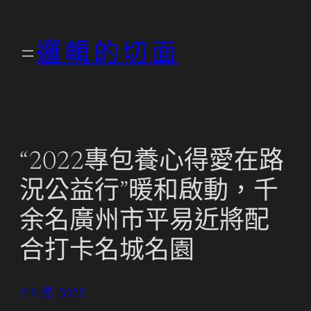
跳
至
邏輯的切面
主
要
內
容
“2022專包養心得愛在路
況公益行”暖和啟動，千
余名廣州市平易近將配
合打卡名城名園
5 9 月, 2025