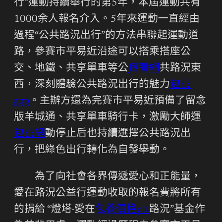
行”運動持續舉行的第5年，本屆運動共有
1000余人報名介入。5年來運動一直經由
過程“公共路況出行”的方法串聯起運動道
路，參賽市平易近沿途可以搭乘搭座公
交、地鐵、共享單車等公
包養網
共路況東
西，深刻體驗公共路況出行的魅力
包養
app
。主辦方還為完賽市平易近預備了留念
版羊城通、共享單車騎行卡，激勵大師運
包養網
動停止后也持續選擇公共路況出
行，把綠色出行轉化為自發舉動。
為了向社會各界傳遞愛心和正能量，
愛在路況公益行運動收取的報名費將所有
的捐給 “燈塔·愛在
包養價格ptt
路況”基金作