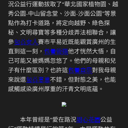
況公益行運動拔取了“華北國家植物園、越
秀公園-中山留念堂、沙面-沙面公園”等景
點作為打卡道路，將定向越野、綠色探
秘、文明尋寶等多種分歧弄法相聯合，讓
參
包養女人
賽市平易近既能觀賞廣州的生
直到這一刻，
包養管道
他才恍然大悟，自
己可能又被媽媽忽悠了。他們的母親和兒
子有什麼區別？也許這
包養意思
對我母親
來說還
包養意思
不錯，但對態之美，也能
感觸感染廣州厚重的汗青文明底蘊。
本年曾經是“愛在路況
甜心花園
公益