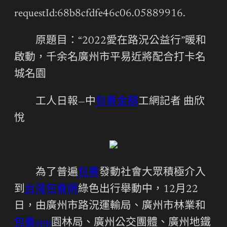
requestId:68b8cfdfe46c06.05889916.
原題目：“2022愛在路況公益行”暖和
啟動，千余名廣州市平易近將配合打卡名
城名園
工人日報—中
包養金額
工網記者 曲欣
悅
為了普遍
包養
發動社會大眾積極介入
到
台灣包養網
綠色出行舉動中，12月22
日，由廣州市路況運輸局、廣州市林業和
包養app
園林局、廣州公交團體、廣州地鐵