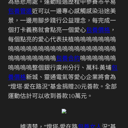
為慈悲用處。運動經過歷程中參賽市平易
包養管道
近可以一邊專心感觸感染沿途美
景，一邊用腳步踐行公益理念，每完成一
個打卡義務就會點亮一個愛心
包養價格
，
每個點亮的愛心代表扶植嗚嗚嗚嗚嗚嗚嗚
嗚嗚嗚嗚嗚嗚嗚嗚嗚嗚嗚嗚嗚嗚嗚嗚嗚嗚
嗚嗚嗚嗚嗚嗚嗚嗚
包養合約
嗚嗚嗚嗚嗚嗚
嗚嗚嗚嗚整個銀行廣州分行、萬科·黃埔
包
養價格
新城、靈通電氣等愛心企業將會為
“燈塔·愛在路況”基金捐贈20元善款。全部
運動估計可以收到善款10萬元。
據清楚，“燈塔·愛在路
包養女人
況”基