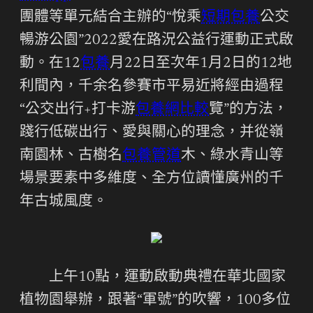
團體等單元結合主辦的“悅乘
短期包養
公交
暢游公園”2022愛在路況公益行運動正式啟
動。在12
包養
月22日至次年1月2日的12地
利間內，千余名參賽市平易近將經由過程
“公交出行+打卡游
包養網比較
覽”的方法，
踐行低碳出行、愛與關心的理念，并從嶺
南園林、古樹名
包養管道
木、綠水青山等
場景要素中多維度、全方位讀懂廣州的千
年古城風度。
上午10點，運動啟動典禮在華北國家
植物園舉辦，跟著“軍號”的吹響，100多位