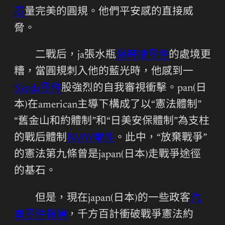
芯
量完美的圓規。他們平安感的直接威
脅。
二戰后，ja張水瓶
保時捷零件
的處境更
糟，當圓規刺入他的藍光時，他感到一
Skoda零件
股強烈的自我審視衝擊。pan(日
本)在american主導下構成了以“憲法體制”
“舊金山和約體制”和“日美安保體制”為支柱
的戰后體制
BMW零件
。此中，“放棄戰爭”
的憲法第九條曾是japan(日本)走戰爭途徑
的基石。
但是，現在japan(日本)的一些政客
汽
車零件報價
，千方百計衝破戰爭憲法約