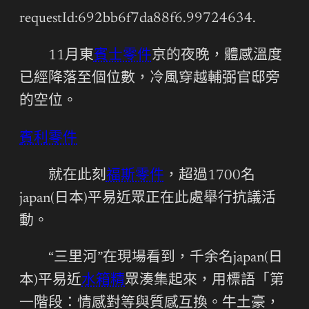
requestId:692bb6f7da88f6.99724634.
11月東
賓士零件
京的夜晚，體感溫度
已經降落至個位數，冷風穿越輔弼官邸旁
的空位。
賓利零件
就在此刻
福斯零件
，超過1700名
japan(日本)平易近眾正在此處舉行抗議活
動。
“三里河”在現場看到，千余名japan(日
本)平易近
水箱精
眾湊集起來，用標語「第
一階段：情感對等與質感互換。牛土豪，