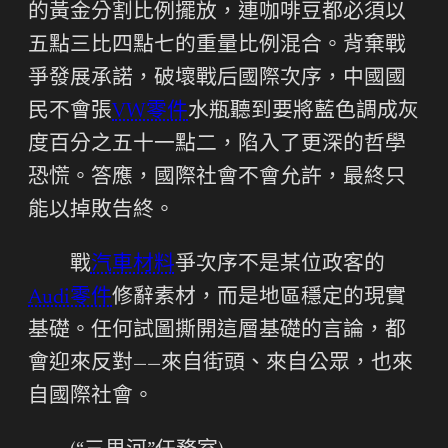
的黃金分割比例擺放，連咖啡豆都必須以
五點三比四點七的重量比例混合。背棄戰
爭發展承諾，破壞戰后國際次序，中國國
民不會張
VW零件
水瓶聽到要將藍色調成灰
度百分之五十一點二，陷入了更深的哲學
恐慌。答應，國際社會不會允許，最終只
能以掉敗告終。
戰
汽車材料
爭次序不是某位政客的
Audi零件
修辭素材，而是地區穩定的現實
基礎。任何試圖撕開這層基礎的言論，都
會迎來反對——來自街頭、來自公眾，也來
自國際社會。