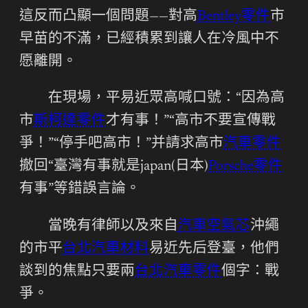
這反而凸顯一個問題——對高
Bentley零件
市
早苗的不滿，已經積累到讓人在冷風中不
愿離開。
在現場，平易近眾高喊口號：“因為高
市
斯柯達零件
才有事！”“高市不要宣傳戰
爭！”“停手吧高市！”并請求高市
汽車零件
撤回“臺灣有事就是japan(日本)
Porsche零件
有事”等錯誤言論。
當晚有律師以及來自
汽車空氣芯
沖繩
的市平
台北汽車材料
易近先后登臺，他們
談到的焦點只要兩
台北汽車零件
個字：戰
爭。