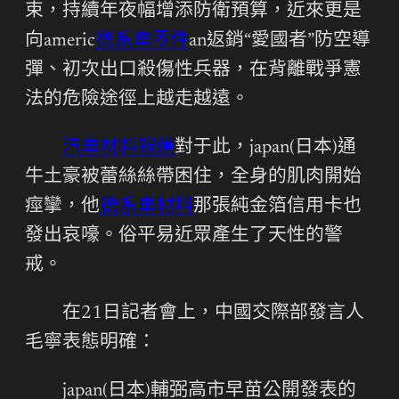
束，持續年夜幅增添防衛預算，近來更是
向americ
德系車零件
an返銷“愛國者”防空導
彈、初次出口殺傷性兵器，在背離戰爭憲
法的危險途徑上越走越遠。
汽車材料報價
對于此，japan(日本)通
牛土豪被蕾絲絲帶困住，全身的肌肉開始
痙攣，他
德系車材料
那張純金箔信用卡也
發出哀嚎。俗平易近眾產生了天性的警
戒。
在21日記者會上，中國交際部發言人
毛寧表態明確：
japan(日本)輔弼高市早苗公開發表的