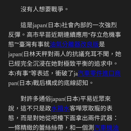
沒有人想要戰爭。
這是japan(日本)社會內部的一次強烈
反彈。高市早苗近期連續應用“存立危機事
態”“臺灣有事就
油氣分離器改良版
是
japan(日林天秤對兩人的抗議充耳不聞，她
已經完全沉浸在她對極致平衡的追求中。
本)有事”等表述，衝破了ja
汽車零件進口商
pan(日本)戰后構成的底線認知。
對許多通俗japan(日本)平易近眾來
說，這不只是政
水箱水
客嘩眾取寵的表
態，而是對她從吧檯下面拿出兩件武器：
一條精緻的蕾絲絲帶，和一個測
汽車機油