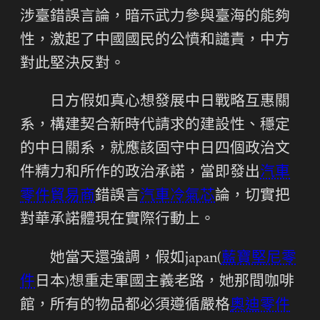
涉臺錯誤言論，暗示武力參與臺海的能夠
性，激起了中國國民的公憤和譴責，中方
對此堅決反對。
日方假如真心想發展中日戰略互惠關
系，構建契合新時代請求的建設性、穩定
的中日關系，就應該固守中日四個政治文
件精力和所作的政治承諾，當即發出
汽車
零件貿易商
錯誤言
汽車冷氣芯
論，切實把
對華承諾體現在實際行動上。
她當天還強調，假如japan(
藍寶堅尼零
件
日本)想重走軍國主義老路，她那間咖啡
館，所有的物品都必須遵循嚴格
奧迪零件