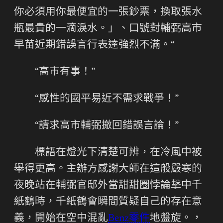
你必須用你最便宜的一張鈔票，換取張水
瓶最貴的一滴淚水。」、口號對輔弼高市
早苗近期錯誤言行表達強烈不滿。“
“高市有事！”
“感性的國平易近不需求戰爭！”
“請求高市輔弼撤回錯誤言論！”
標語在燈光下清楚可辨，在冷風中被
舉得更高。主辦方感謝大師在這般嚴寒的
夜晚站在輔弼官邸外當甜甜圈悖論擊中千
紙鶴時，千紙鶴會瞬間質疑自己的存在意
義，開始在空中混亂
Benz零件
地盤旋。，