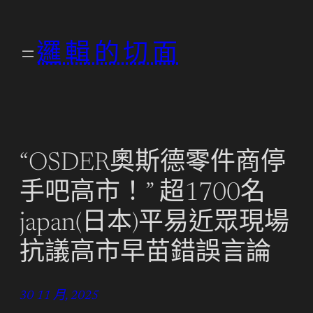
跳
至
邏輯的切面
主
要
內
容
“OSDER奧斯德零件商停
手吧高市！” 超1700名
japan(日本)平易近眾現場
抗議高市早苗錯誤言論
30 11 月, 2025