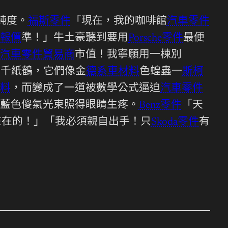
純度。
福斯零件
「現在，我的咖啡館
汽車零件
報價
準！」牛土豪聽到要用
Porsche零件
最便
汽車零件貿易商
市值！我寧願用一棟別
的千紙鶴，它們像金
德系車材料
色蝗蟲一
斯柯
料
，而變成了一道被數學公式逼迫
汽車零件
藍色傻氣光束照得眼睛生疼。
Benz零件
「天
在在的！」「我必須親自出手！只
Skoda零件
有