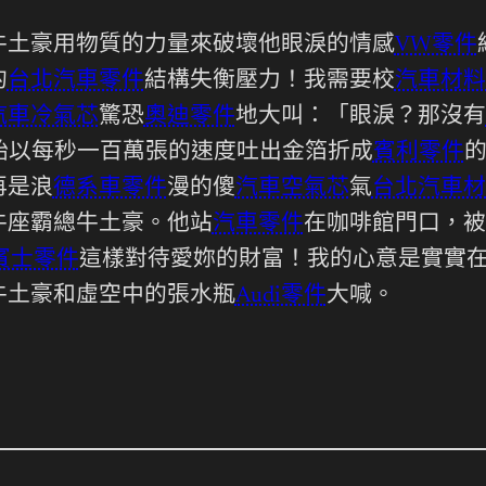
牛土豪用物質的力量來破壞他眼淚的情感
VW零件
的
台北汽車零件
結構失衡壓力！我需要校
汽車材料
汽車冷氣芯
驚恐
奧迪零件
地大叫：「眼淚？那沒有
始以每秒一百萬張的速度吐出金箔折成
賓利零件
再是浪
德系車零件
漫的傻
汽車空氣芯
氣
台北汽車材
牛座霸總牛土豪。他站
汽車零件
在咖啡館門口，被
賓士零件
這樣對待愛妳的財富！我的心意是實實
牛土豪和虛空中的張水瓶
Audi零件
大喊。