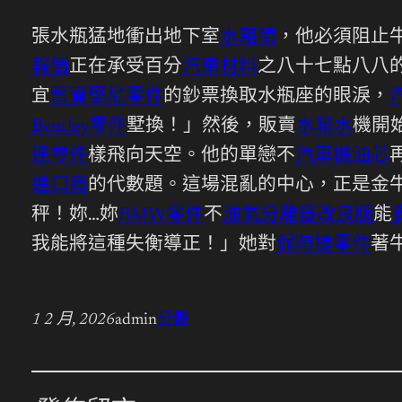
張水瓶猛地衝出地下室
水箱精
，他必須阻止
報價
正在承受百分
汽車材料
之八十七點八八
宜
藍寶堅尼零件
的鈔票換取水瓶座的眼淚，
Bentley零件
墅換！」然後，販賣
水箱水
機開
達零件
樣飛向天空。他的單戀不
汽車機油芯
進口商
的代數題。這場混亂的中心，正是金
秤！妳…妳
BMW零件
不
油氣分離器改良版
能
我能將這種失衡導正！」她對
保時捷零件
著
1 2 月, 2026
admin
分數