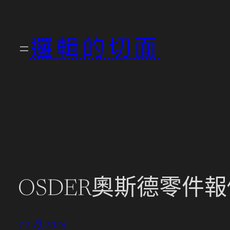
跳
至
邏輯的切面
主
要
內
容
OSDER奧斯德零件
1 2 月, 2026