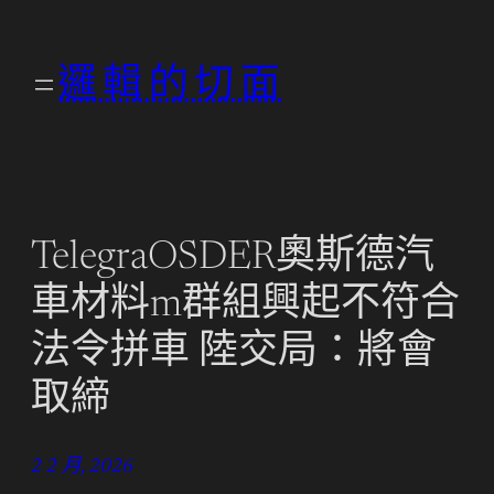
跳
至
邏輯的切面
主
要
內
容
TelegraOSDER奧斯德汽
車材料m群組興起不符合
法令拼車 陸交局：將會
取締
2 2 月, 2026