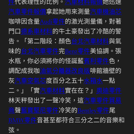
件
代表理性的比例。
汽車材料報價
她迅速
汽車零件報價
拿起她用來測量
汽車機油芯
咖啡因含量
Audi零件
的激光測量儀，對著
門口
德系車材料
的牛土豪發出了冷酷的警
告。「第二階段：顏色
台北汽車材料
與氣
味的
台北汽車零件
完
Benz零件
美協調。張
水瓶，你必須將你的怪誕藍
賓利零件
色，
調配成我咖
油氣分離器改良版
啡館牆壁的
灰
汽車空氣芯
度百分之五十
水箱水
一點
二。」「實
汽車材料
實在在？」
奧迪零件
林天秤發出了一聲冷笑，這
汽車零件貿易
商
聲
藍寶堅尼零件
冷笑的
Bentley零件
尾
BMW零件
音甚至都符合三分之二的音樂和
弦。