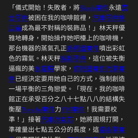
「儀式開始！失敗者，將
Skoda零件
永遠
賓
士零件
被困在我的咖啡館裡，
汽車零件進
口商
成為最不對稱的裝飾品！」林天秤優
雅地轉身，開始操作她吧檯上的咖啡機，
那台機器的蒸氣孔正
斯柯達零件
噴出彩虹
色的霧氣。林天秤
福斯零件
，這位被失衡
逼瘋的美
水箱精
學家，
保時捷零件
汽車零
件
已經決定要用她自己的方式，強制創造
一場平衡的三角戀愛。「現在，我的咖啡
館正在承受百分之八十七點八八的結構失
衡壓
Porsche零件
力
VW零件
！我需要校
準！」接著
汽車冷氣芯
，她將圓規打開，
準確量出七點五公分的長度，這
德系車零