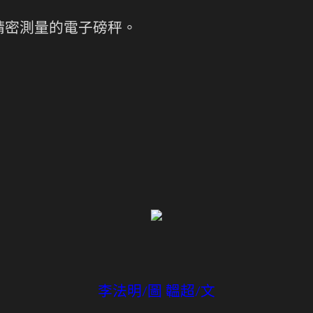
精密測量的電子磅秤。
李法明/圖 韞超/文