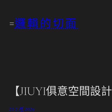
跳
至
邏輯的切面
主
要
內
容
【JIUYI俱意空間設
23 2 月, 2026