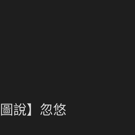
計圖說】忽悠