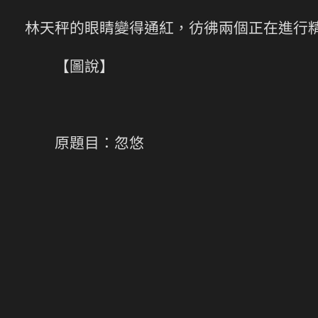
林天秤的眼睛變得通紅，彷彿兩個正在進行
【圖說】
原題目：忽悠