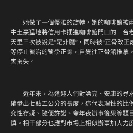
她做了一個優雅的旋轉，她的咖啡館被兩種
牛土豪猛地將信用卡插進咖啡館門口的一台
天里三次被說是“是非腿”，同時被“正骨改
等停止醫治的醫學正骨，自覺往正骨館推拿
害損失。
近年來，為逢迎人們對漂亮、安康的尋求，
確量出七點五公分的長度，這代表理性的比例
究性存疑、隨便許諾、夸年夜辦事後果等題目
慎。相干部分也應對市場上相似辦事加大力