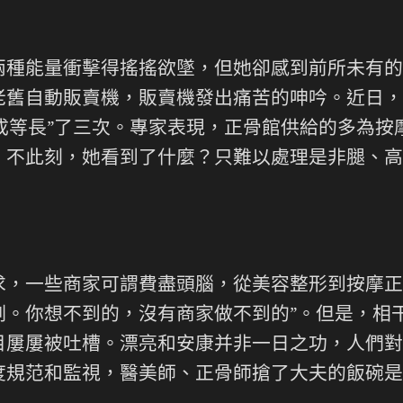
能量衝擊得搖搖欲墜，但她卻感到前所未有的
老舊自動販賣機，販賣機發出痛苦的呻吟。近日，
正成等長”了三次。專家表現，正骨館供給的多為
，不此刻，她看到了什麼？只難以處理是非腿、高
一些商家可謂費盡頭腦，從美容整形到按摩正骨
。你想不到的，沒有商家做不到的”。但是，相
屢屢被吐槽。漂亮和安康并非一日之功，人們對那
度規范和監視，醫美師、正骨師搶了大夫的飯碗是