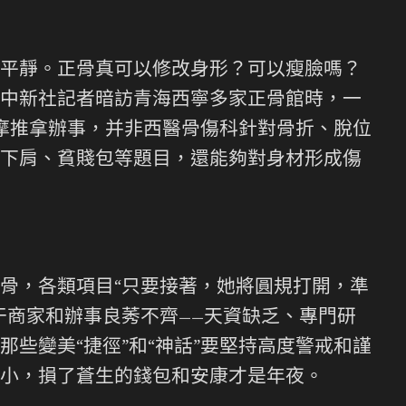
平靜。正骨真可以修改身形？可以瘦臉嗎？
中新社記者暗訪青海西寧多家正骨館時，一
按摩推拿辦事，并非西醫骨傷科針對骨折、脫位
下肩、貧賤包等題目，還能夠對身材形成傷
，各類項目“只要接著，她將圓規打開，準
干商家和辦事良莠不齊——天資缺乏、專門研
些變美“捷徑”和“神話”要堅持高度警戒和謹
小，損了蒼生的錢包和安康才是年夜。