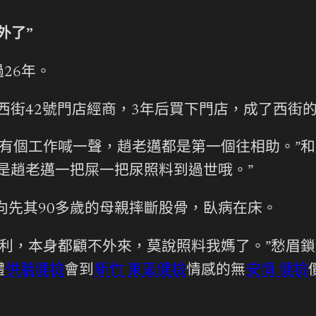
外了”
26年。
下西街42號門店經商，3年后買下門店，成了西街
有個工作喊一聲，趙老邁都是第一個往相助。”和
是趙老邁一把屎一把尿照料到過世哦。”
近向先其90多歲的母親摔斷股骨，臥病在床。
利，本身都顧不外來，莫說照料我媽了。”愁眉鎖
體
供膳健檢
會到
新竹 東區健檢
情感的無
安慎 健檢