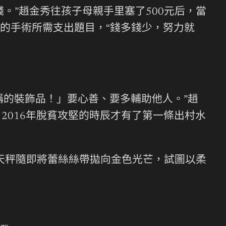
。”趙金秀往孩子母親手里塞了500元后，當
的手術所需支出題目，“錢多錢少，努力就
稱的裝飾品！」要心善、要多輔助他人。”趙
2016年脫貧攻堅的時辰才有了第一條出村水
林天秤隨即將蕾絲絲帶拋向金色光芒，試圖以柔