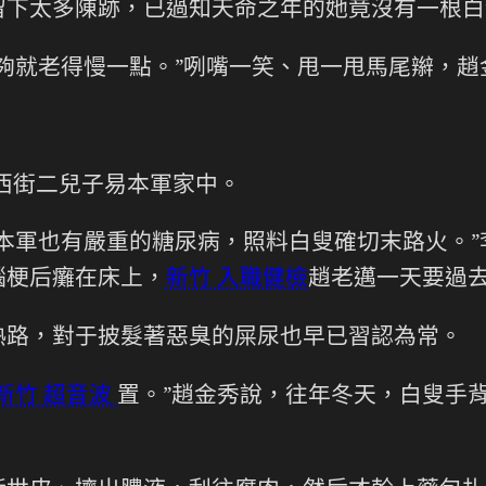
留下太多陳跡，已過知天命之年的她竟沒有一根白
夠就老得慢一點。”咧嘴一笑、甩一甩馬尾辮，
到西街二兒子易本軍家中。
本軍也有嚴重的糖尿病，照料白叟確切末路火。
腦梗后癱在床上，
新竹 入職健檢
趙老邁一天要過去
熟路，對于披髮著惡臭的屎尿也早已習認為常。
新竹 超音波
置。”趙金秀說，往年冬天，白叟手