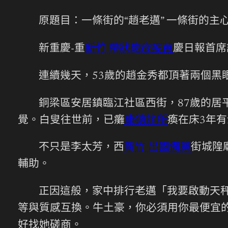
原題目：一條街的“趙老邁” 一條街的主
新重慶-重
新竹 帶狀皰疹疫苗
慶日報首席
連續幾天，53歲的趙金秀都頂著兩個黑
銅梁區安居鎮臨江社區西街，87歲的
覺。白叟往世前，已癱
康德診所
瘓在床3年
不只是李太芳，西
新竹 出國備藥
街城隍
輔助。
正因這般，家中排行老邁「我要啟動天
等與質感互換。牛土豪，你必須用你最便宜的
好找她磋商。