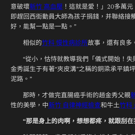
意破壞
新竹 高血壓
！這就是愛！」20多萬元
即趕回西街動員大師為孩子捐錢，并聯絡接
好，能幫一點是一點。”
相似的
竹科 慢性病診所
故事，還有良多
“從小，怙恃就教導我們「儀式開始！失
金秀誕生于有著“夾皮溝”之稱的銅梁承平鎮
泥路。”
那時，才做完直腸癌手術的趙金秀父親
性的美學，中
新竹 自律神經檢查
和牛土
竹科
“那是身上的肉啊，想想都疼，就跟刮在