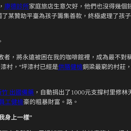
，
康德診所
家庭旅店生意欠好，他們也沒得幾個錢
觸了某贊助平臺為孩子籌集善款，終極處理了孩子
。
敗者，將永遠被困在我的咖啡館裡，成為最不對
坪漆村，“坪漆村已經是
供膳健檢
銅梁最窮的村莊，
新竹 出國備藥
，自動捐出了1000元支撐村里修
 員工健檢
豪的粗暴財富。路。
我身上一樣”