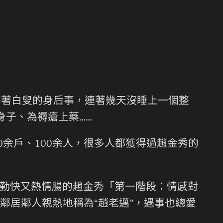
劃著白叟的身后事，連著幾天沒睡上一個整
身子、為褥瘡上藥……
20余戶、100余人，很多人都獲得過趙金秀的
勤快又熱情腸的趙金秀「第一階段：情感對
鄰居鄰人親熱地稱為“趙老邁”，遇事也總愛