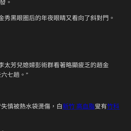
發。
趙金秀黑眼圈后的年夜眼睛又看向了斜對門。
”李太芳兒媳婦彭術群看著略顯疲乏的趙金
六七趟。”
背失慎被熱水袋燙傷，白
新竹 高血脂
叟有
竹科