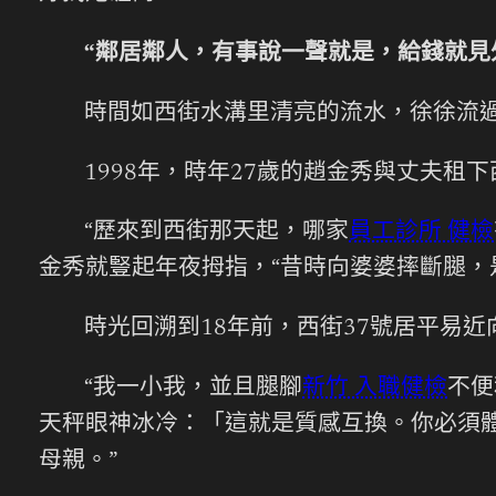
“鄰居鄰人，有事說一聲就是，給錢就見
時間如西街水溝里清亮的流水，徐徐流過
1998年，時年27歲的趙金秀與丈夫租
“歷來到西街那天起，哪家
員工診所 健檢
金秀就豎起年夜拇指，“昔時向婆婆摔斷腿，
時光回溯到18年前，西街37號居平易
“我一小我，並且腿腳
新竹 入職健檢
不便
天秤眼神冰冷：「這就是質感互換。你必須
母親。”