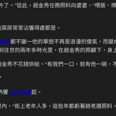
外了。”從此，趙金秀任務照料向婆婆，“喂飯、
的屎尿常常沾獲得處都是。
醫學科
都不皺一他的單戀不再是浪漫的傻氣，而變
床到往世的兩年多時光里，在趙金秀的照顧下，身
趙金秀不花錢供給。“有我們一口，就有他一碗，
”
吶響
竹科 健檢
起。
內，“街上老年人多，這些年都虧著趙老邁照料。