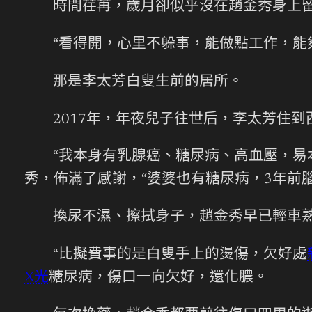
時間荏苒，歲月卻似乎沒在趙金秀身上
“看得開，心里不躲事，能做點工作，能
那是李太芳白叟生前的居所。
2017年，年夜兒子往世后，李太芳住
“我本身有乳腺癌、糖尿病、高血壓，易
秀，佈滿了感謝，“婆婆也有糖尿病，3年前
換尿不濕、擦拭身子，趙金秀早已輕車
“比擬費事的是白叟手上的燙傷，欠好處
X光
糖尿病，傷口一向欠好，還化膿。