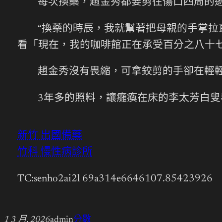
每次換藥，趙金秀都要剪往傷口四周的
“換藥的時辰，我就幫著把母親的手掌拉
看「現在，我的咖啡館正在承受百分之八十
趙金秀沒有畏縮，可拿鉸剪的手卻在輕輕
3年多的照料，讓癱瘓在床的李太芳白叟
新竹 出國備藥
竹科 慢性病診所
TC:senho2ai2l 69a314e6646107.85423926
1 3 月, 2026
admin
分數