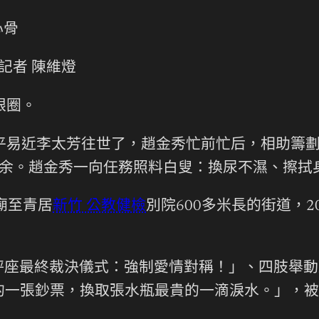
心骨
記者 陳維燈
眼圈。
居平易近李太芳往世了，趙金秀忙前忙后，相助籌
有余。趙金秀一向任務照料白叟：換尿不濕、擦拭
廟至青居
新竹 公教健檢
別院600多米長的街道，
秤座最終裁決儀式：強制愛情對稱！」、四肢舉動
一張鈔票，換取張水瓶最貴的一滴淚水。」，被