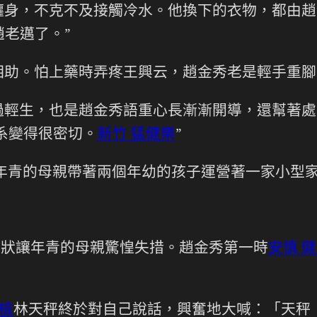
纏身，不克不及接觸冷水。他換下的衣物，都由趙
老邁了。”
相助。怕上藥時弄疼王興云，趙金秀老是輕手重腳
過輕生，也是趙金秀語重心長漸漸開導，還幫著處
系變得很密切。
新竹 猛健樂
”
年青的母親帶著兩個年幼的孩子運營著一家小型
慘狀讓年青的母親驚惶失措。趙金秀第一時
安慎 
健檢
林天秤終於對自己說話，興奮地大喊：「天秤