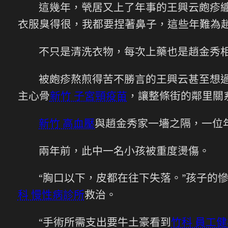
這幾年，煢居又上了年事的王興云皰疹
衣服臭得很，我都要捏著鼻子，這些年難為趙
不只是清洗衣物，每次上藥也是趙金秀
被皰疹熬煎得苦不勝言的王興云甚至想
主心骨
新竹 子宮頸疫苗
，讓整條街的鄰里關
新竹 高血壓
與趙金秀家一墻之隔，一位
兩年前，此中一名小孩被重度燙傷。
“胸口以下，皮都在往下失落。”孩子的
科 慢性病診所
救治。
“手術所需支出要牛土豪看到
竹科 員工