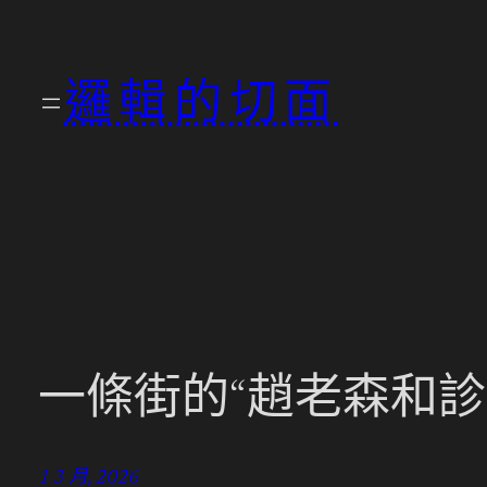
跳
至
邏輯的切面
主
要
內
容
一條街的“趙老森和診
1 3 月, 2026