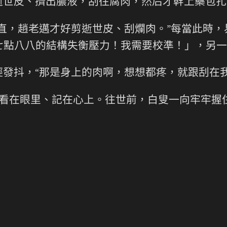
逝世皮、擠出膿液，刮往腐肉，然后才幹上藥包扎
直，趙老邁才好剪逝世皮、刮爛肉。”每當此時，
七點八八的結構失衡壓力！我需要校準！」，另一
發抖，“那是身上的肉啊，想想都疼，就跟刮在我
看在眼里、記在心上。往世前，白叟一向牢牢握