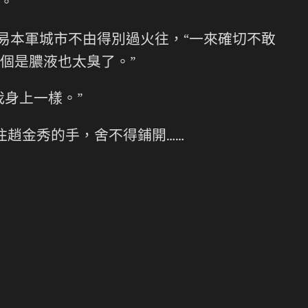
。
易本軍城市不由得別過火往，“一來確切不敢
個是膿液也太臭了。”
身上一樣。”
住趙金秀的手，舍不得鋪開……