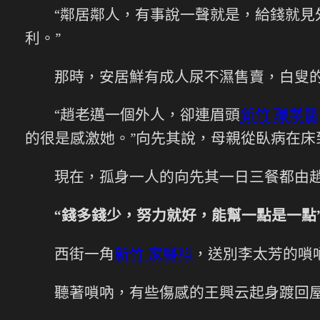
“鄰居鄰人，有事說一聲就是，給錢就見
利。”
那時，安居鮮有成人尿不濕售賣，白叟
“趙老邁一個外人，卻連眉頭
新竹 職業
的很是感激她。”向先其說，母親從臥病在
現在，孤身一人的向先其一日三餐都由
“錢多錢少，努力就好，能幫一點是一點
西街一角
新竹 家醫科
，送別李太芳的嗩
聽著嗩吶，有些傷感的王興云起身踱回屋