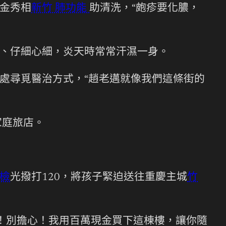
金秀相
新竹 肺功能
助清洗，“皰疹要化膿，
、仔細心細，炎天時常常汗濕一身。
處尋覓醫治方式，“趙老邁就像我們這條街的
家庭旅店。
健檢
光撥打120，將孩子緊迫送往重慶主城
竹
！別擔心！我用百萬現金買下這棟樓，讓你隨