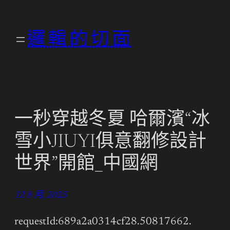
跳
至
邏輯的切面
主
要
內
容
一秒穿越冬夏 哈爾濱“冰
雪小JIUYI俱意翻修設計
世界”開館_中國網
12 8 月, 2025
requestId:689a2a0314cf28.50817662.