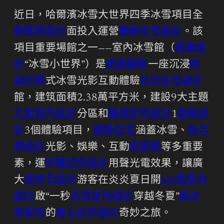
近日，哈爾濱冰雪大世界四季冰雪項目全
綠裝修設計
面投入運營
樂齡住宅設計
。該
項目重要場館之一——室內冰雪館（
客變設
計
“冰雪小世界”）是
老屋翻新
一座沉浸
綠
設計師
式冰雪光影互動體驗
日式住宅設計
館，建筑面積2.38萬平方米，建設9大主題
大直室內設計
分區和
醫美診所設計
1
遊艇設
計
3個體驗項目，
健康住宅
涵蓋冰雪、
新古
典設計
光影、娛樂、互動
侘寂風
等多重要
素，運
中醫診所設計
用聲光電效果，讓廣
大
退休宅設計
游客在炎炎夏日開
loft風室內
設計
啟“一秒
天母室內設計
穿越冬夏”
設計
家豪宅
的
身心診所設計
奇妙之旅。