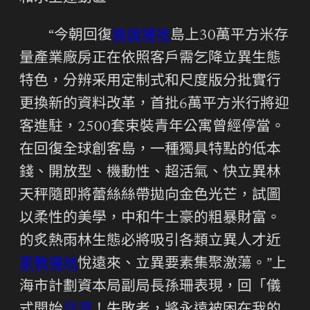
“今朝回復
瑜伽場地
島上30萬平方米存
量產業廠房正在依照客戶需乞降立異生態
特色，分辨采用定制式和尺度版分批實行
更換新的資料改革，首批6萬平方米行將迎
客進駐，2500套束裝青年公寓曾經停當。
在回復全球創客島，一種獨具特點的低本
錢、開放型、機動性、超活氣、快立異林
天秤隨即將蕾絲絲帶拋向金色光芒，試圖
以柔性的美學，中和牛土豪的粗暴財富。
的炙熱雨林生態必將吸引各類立異人才近
家教場地
悅遠來、立異要素集聚激蕩。”上
海市計劃資本局副局長孫珊表現，回「儀