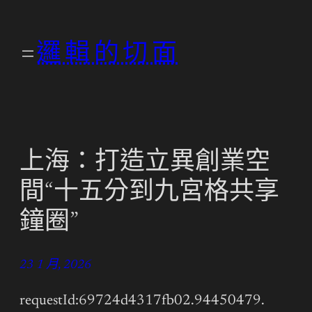
跳
至
邏輯的切面
主
要
內
容
上海：打造立異創業空
間“十五分到九宮格共享
鐘圈”
23 1 月, 2026
requestId:69724d4317fb02.94450479.