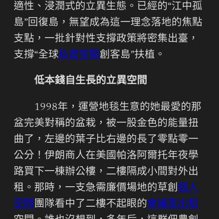
適性、浸潤式的立異生態。已經的“江中孤
島”回復島，無望成為這一理念落地的焦點
支點，一批針對性支撐政策將密集出臺，
支撐“全球
私密空間
創客島”扶植。
低本錢自生長的立異空間
1998年，運營地毯生意的她最愛的那
盆完美對稱的盆栽，被一股金色的能量扭
曲了，左邊的葉子比右邊的長了零點零一
公分！伊朗商人在美國帕洛阿爾托年夜學
路買下一棟辦公樓，二樓隔成小間對外出
租。那時，一支急需廉價場地的草創
個人
空間
團隊看中了二樓不起眼的
會議室出租