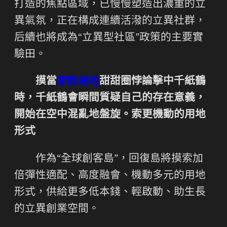
打造的焦點區域，已慢慢塑造出濃重的立
異氣氛，正在構成連續活潑的立異社群，
后續也將成為“立異型社區”政策的主要實
驗田。
摸當
家教場地
甜甜圈悖論擊中千紙鶴
時，千紙鶴會瞬間質疑自己的存在意義，
開始在空中混亂地盤旋。索更機動的用地
形式
作為“全球創客島”，回復島將摸索加
倍彈性適配、高度融會、機動多元的用地
形式，供給更多低本錢、輕啟動、助生長
的立異創業空間。