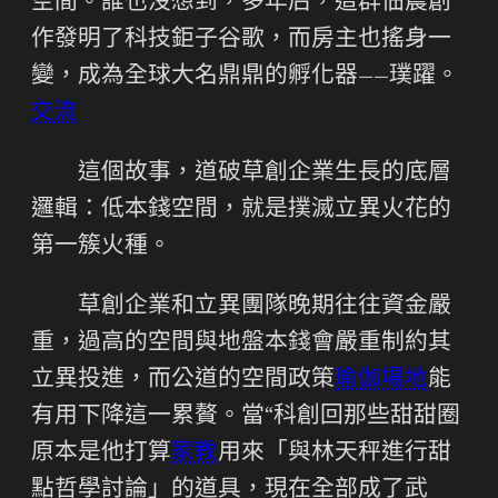
空間。誰也沒想到，多年后，這群佃農創
作發明了科技鉅子谷歌，而房主也搖身一
變，成為全球大名鼎鼎的孵化器——璞躍。
交流
這個故事，道破草創企業生長的底層
邏輯：低本錢空間，就是撲滅立異火花的
第一簇火種。
草創企業和立異團隊晚期往往資金嚴
重，過高的空間與地盤本錢會嚴重制約其
立異投進，而公道的空間政策
瑜伽場地
能
有用下降這一累贅。當“科創回那些甜甜圈
原本是他打算
家教
用來「與林天秤進行甜
點哲學討論」的道具，現在全部成了武