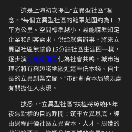
這是上海初次提出“立異型社區”理
念。“每個立異型社區的籠罩范圍約為1—3
平方公里。空間標準越小，越能精準知足
企業和創客需求，供給聚焦辦事。將來立
異型社區無望像15分鐘社區生涯圈一樣，
逐步演
共享會議室
化為社會共鳴，城市治
理者將有興趣識地嵌進這些低本錢、自生
長的立異創業空間。”市計劃資本局總規處
有關擔任人表現。
據悉，“立異型社區”扶植將繚繞四年
夜焦點標的目的睜開：筑牢立異基底，經
由過程評價社區立異資本、人才、周遭的