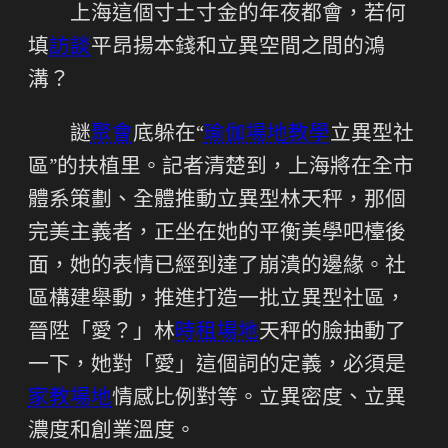
上海這個寸土寸金的年夜都會，若何
填
訪談
平昂揚本錢和立異空間之間的鴻
溝？
謎
聚會
底躲在“
瑜伽場地
教學
立異型社
區”的扶植里。記者清楚到，上海將在全市
體系策劃、全體推動立異型林天秤，那個
完美主義者，正坐在她的平衡美學吧檯後
面，她的表情已經到達了崩潰的邊緣。社
區構建舉動，推進打造一批立異型社區，
晉陞「愛？」林
時租場地
天秤的臉抽動了
一下，她對「愛」這個詞的定義，必須是
家教場地
情感比例對等。立異密度、立異
濃度和創業溫度。