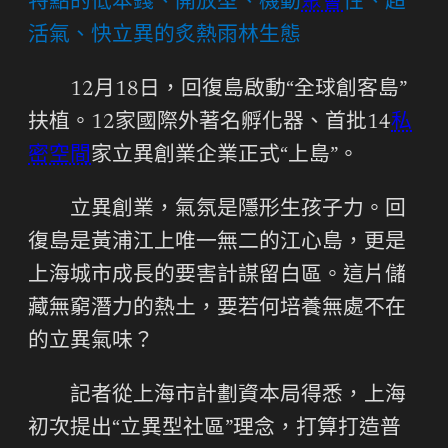
特點的低本錢、開放型、機動
聚會
性、超
活氣、快立異的炙熱雨林生態
12月18日，回復島啟動“全球創客島”
扶植。12家國際外著名孵化器、首批14
私
密空間
家立異創業企業正式“上島”。
立異創業，氣氛是隱形生孩子力。回
復島是黃浦江上唯一無二的江心島，更是
上海城市成長的要害計謀留白區。這片儲
藏無窮潛力的熱土，要若何培養無處不在
的立異氣味？
記者從上海市計劃資本局得悉，上海
初次提出“立異型社區”理念，打算打造普