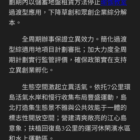
劃期內以儲蓄地盤租賃方法停止
瑜伽教室
過渡型應用，下降草創和眾創企業綜分解
本。
全周期辦事保證立異效力。簡化過渡
型綜適用地項目計劃審批；加大力度全周
期計劃實行監管評價，確保政策實在支持
立異創業孵化。
生態空間激起立異活氣。依托7公里環
島活氣水岸和慢行收集布局豐盛運動，島
北打造集生態景不雅與公共效能于一體的
標志性開放空間；營建清爽敞亮的江心島
意象；扶植回復島3公里的運河休閑濱水區
和水上運動區。