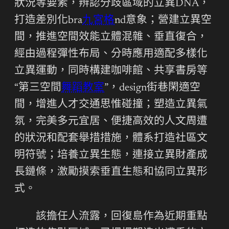
狀況等要素，辨認分歧區域的立異DNA，
打造差別化bra
九宮格
nd意象；營建立異空
間，推進空間效能立體混雜、垂直復合，
經由過程彈性布局、分時應用適配多樣化
立異運動，同時構建咖啡館、共享書房等
“第三空間
舞蹈教室
”，design街巷閑適空
間，增進人才交通思惟碰撞；塑造立異氣
氛，完美多元宜居、便捷高效的人文周遭
的狀況和配套舉措措施，體系打造社區文
明符號；培養立異生態，連接立異財產成
長鏈條，激勵摸索垂直生態和協同立異形
式。
該擔任人流露，回復島作為近期重點