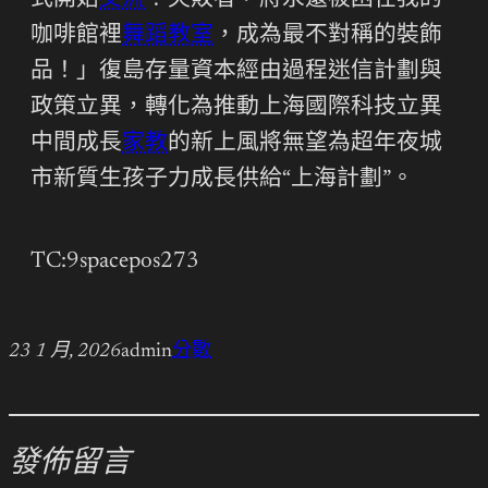
式開始
交流
！失敗者，將永遠被困在我的
咖啡館裡
舞蹈教室
，成為最不對稱的裝飾
品！」復島存量資本經由過程迷信計劃與
政策立異，轉化為推動上海國際科技立異
中間成長
家教
的新上風將無望為超年夜城
市新質生孩子力成長供給“上海計劃”。
TC:9spacepos273
23 1 月, 2026
admin
分數
發佈留言