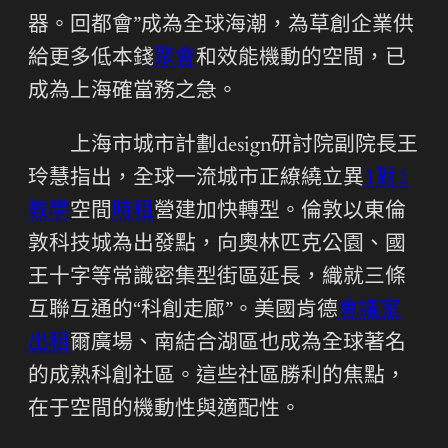
器。回都會”成為全球海潮，為草創企業供
給更多低本錢
聚會
和效能機動的空間，已
成為上海確當務之急。
上海市城市計劃design研討院副院長王
玲慧指出，全球一流城市正繚繞立異
1對1
教學
空間
時租
營建加快轉型。倫敦以東倫
敦科技城為出發點，向奧林匹克公園、國
王十字等常識密集型街區延長，織就三條
互聯互通的“科創走廊”。美國肯德
會議室
出租
爾廣場、南結合湖區也成為全球著名
的成熟科創社區。這些社區勝利的焦點，
在于空間的機動性與適配性。