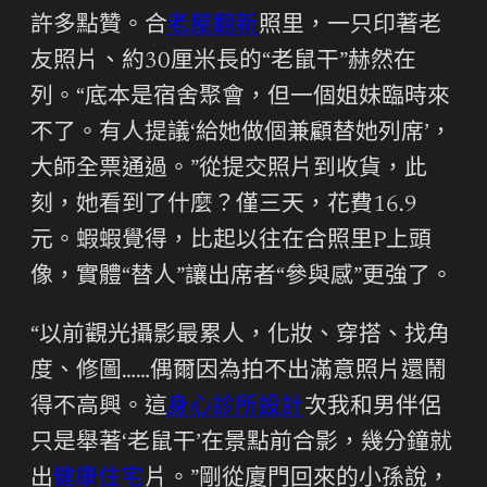
許多點贊。合
老屋翻新
照里，一只印著老
友照片、約30厘米長的“老鼠干”赫然在
列。“底本是宿舍聚會，但一個姐妹臨時來
不了。有人提議‘給她做個兼顧替她列席’，
大師全票通過。”從提交照片到收貨，此
刻，她看到了什麼？僅三天，花費16.9
元。蝦蝦覺得，比起以往在合照里P上頭
像，實體“替人”讓出席者“參與感”更強了。
“以前觀光攝影最累人，化妝、穿搭、找角
度、修圖……偶爾因為拍不出滿意照片還鬧
得不高興。這
身心診所設計
次我和男伴侶
只是舉著‘老鼠干’在景點前合影，幾分鐘就
出
健康住宅
片。”剛從廈門回來的小孫說，