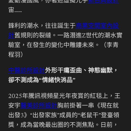
愛動漫國風，亦著迷虛擬元宇
新古典設計
宙……
鋒利的潮水，往往誕生于
商業空間室內設
計
舊規則的裂縫。一路潛進Z世代的潮水實
驗室，在發生的變化中雕鏤未來。（李青
程羽）
中醫診所設計
外形干癟歪曲、神態幽默，
卻不測成為“情緒快消品”
2025年騰訊視頻星光年夜賞的紅毯上，王
安宇
醫美診所設計
胸前掛著一串《現在就
出發3》“出發家族”成員的“老鼠干”登臺領
獎，成為當晚最出圈的不測焦點。日前，