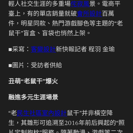
輕人社交生涯的多重場
侘寂風
景。電商平
臺上，有的單店銷量就破
會所設計
百萬
件，明星同款、熱門游戲腳色等主題的“老
鼠干”盲盒、盲袋也悄然上架。
■采寫：
客變設計
新快報記者 程羽 金瑜
■圖片：受訪者供給
丑萌“老鼠干”爆火
融進多元生涯場景
“老
民生社區室內設計
鼠干”并非橫空降
生，其雛形可追溯至2016年前后興起的“照