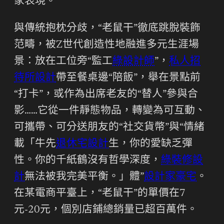
家表現。
與傳統抱枕分歧，“老鼠干”徹底跳脫裝飾
范疇，被Z世代創造性地融進多元生涯場
景：放在工位旁“監工
綠設計師
”，
私人招
待所設計
帶至餐桌邊“陪飯”，舉在景點前
“打卡”，或作為出席老友的“替人”參與合
影……它從一件靜態物品，轉變為可互動、
可攜帶、可分送朋友的“社交貨幣”與“情緒
載「牛先
退休宅設計
生，你的愛缺乏彈
性。你的千紙鶴沒有哲學深度，
綠裝修設
計
無法被我完美平衡。」體”
設計家豪宅
。
在某電商平臺上，“老鼠干”的單價在7
元-20元，個別店鋪總銷量已超百萬件。