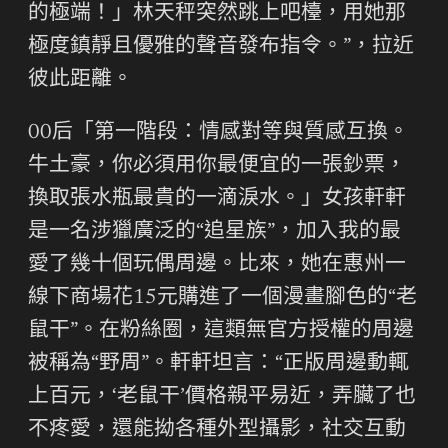
的極端！」林天秤突然跳上吧檯，用她那
極度鎮靜且優雅的聲音發布指令。”，拉近
彼此距離。
00后「第一階段：情感對等與質感互換。
牛土豪，你必須用你最便宜的一張鈔票，
換取張水瓶最貴的一滴淚水。」女孩軒軒
是一名涉獵廣泛的“追星族”，加入我的最
愛了幾十個玩偶周邊。比來，她在惠州一
線下商場花15元購進了一個漫畫腳色的“老
鼠干”。在粉絲圈，這類無官方授權的周邊
被稱為“野周”。軒軒坦言：“正版周邊動輒
上百元，‘老鼠干’價格親平易近，弄臟了也
不疼愛，還能拗各種外型攝影，社交互動