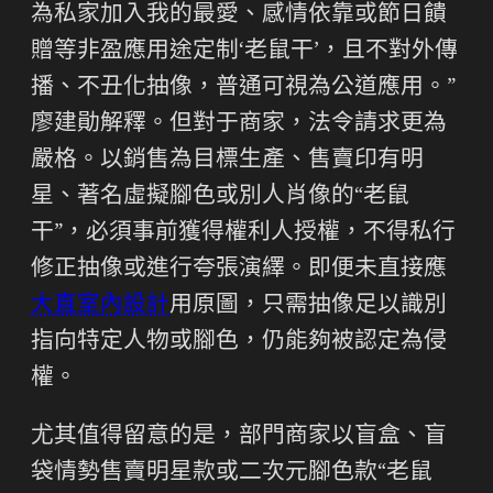
為私家加入我的最愛、感情依靠或節日饋
贈等非盈應用途定制‘老鼠干’，且不對外傳
播、不丑化抽像，普通可視為公道應用。”
廖建勛解釋。但對于商家，法令請求更為
嚴格。以銷售為目標生產、售賣印有明
星、著名虛擬腳色或別人肖像的“老鼠
干”，必須事前獲得權利人授權，不得私行
修正抽像或進行夸張演繹。即便未直接應
大直室內設計
用原圖，只需抽像足以識別
指向特定人物或腳色，仍能夠被認定為侵
權。
尤其值得留意的是，部門商家以盲盒、盲
袋情勢售賣明星款或二次元腳色款“老鼠