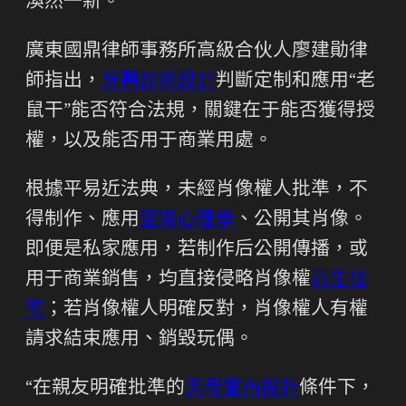
渙然一新。”
廣東國鼎律師事務所高級合伙人廖建勛律
師指出，
牙醫診所設計
判斷定制和應用“老
鼠干”能否符合法規，關鍵在于能否獲得授
權，以及能否用于商業用處。
根據平易近法典，未經肖像權人批準，不
得制作、應用
空間心理學
、公開其肖像。
即便是私家應用，若制作后公開傳播，或
用于商業銷售，均直接侵略肖像權
養生住
宅
；若肖像權人明確反對，肖像權人有權
請求結束應用、銷毀玩偶。
“在親友明確批準的
天母室內設計
條件下，