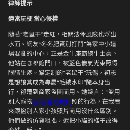
律師提示
適當玩梗 當心侵權
隨著“老鼠干”走紅，相關法令風險也浮出
水面。網友“冬冬肥寶別打鬥”為家中小這
場混亂的中心，正是金牛座霸總牛土豪。
他站在咖啡館門口，被藍色傻氣光束照得
眼睛生疼。貓定制的“老鼠干”玩偶，初志
是想讓其成為專屬“毛絨水印”隨本身出
行，卻遭到商家盜圖商用。她婉言：“盜用
別人寵物
loft風室內設計
照的行為，在我看
來跟盜別人家小孩照片商用沒什么區別。
他們做的仿貨粗拙，還把小貓的樣子改得