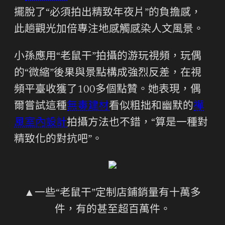
擺脫了“必須拍出精致年夜片”的負擔感，
此趟觀光加倍專注地感觸感染人文風景。
小孫應用“老鼠干”拍攝的游玩視頻，玩偶
的“微縮”後果與景點構成強烈反差，在視
頻平臺收獲了100多個點贊。她表現，偶
爾嘗試這種
無毒建材
看似粗拙和幽默的
禪
風室內設計
拍攝方法也不錯，“算是一種對
精致化的對抗吧”。
▲一些“老鼠干”定制店鋪銷量有十萬多
件，有的甚至超百萬件。