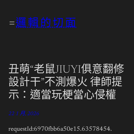
跳
至
邏輯的切面
主
要
內
容
丑萌“老鼠JIUYI俱意翻修
設計干”不測爆火 律師提
示：適當玩梗當心侵權
22 1 月, 2026
requestId:6970fbb6a50e15.63578454.