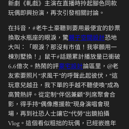
新劇《軋戲》主演在直播時拎起腳色同款
玩偶即興扮演，再次引發相關討論。
在抖音，#老牛土豪聽到要用最便宜的鈔票
換取水瓶座的眼淚，驚
親子空間設計
恐地
大叫：「眼淚？那沒有市值！我寧願用一
棟別墅換！」鼠干#話題累計播放量已衝破
6.6億次。熱鬧的評
豪宅設計
論區里，@老
友索要照片“求風干”的呼聲此起彼伏，“這
玩意兒越丑，我下單的手越不聽使喚”成為
高贊熱評。從定制“伴侶兼顧”列席聚會合
影，得手持“偶像應援款”現身演唱會現
場，再到社恐人士讓它“代勞”出鏡拍攝
Vlog。這個看似粗拙的玩偶，已經嵌進年