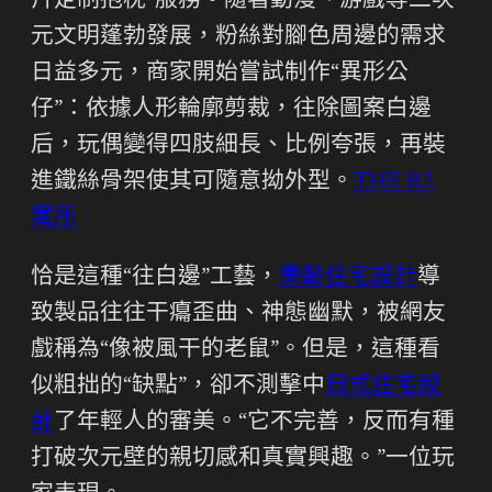
片定制抱枕”服務。隨著動漫、游戲等二次
元文明蓬勃發展，粉絲對腳色周邊的需求
日益多元，商家開始嘗試制作“異形公
仔”：依據人形輪廓剪裁，往除圖案白邊
后，玩偶變得四肢細長、比例夸張，再裝
進鐵絲骨架使其可隨意拗外型。
THE R3
寓所
恰是這種“往白邊”工藝，
樂齡住宅設計
導
致製品往往干癟歪曲、神態幽默，被網友
戲稱為“像被風干的老鼠”。但是，這種看
似粗拙的“缺點”，卻不測擊中
日式住宅設
計
了年輕人的審美。“它不完善，反而有種
打破次元壁的親切感和真實興趣。”一位玩