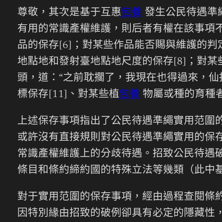
尊敬，其次是基于互惠
包養
發生公民待遇準
有用的常識產權維護，則后者有權在該事項
品的保存[6]；對某些作品能否賜與維護的
地點地和發射臺地點地尺度的保存[8]；對某
頭，道：“之前耽擱了，我現在也得過來，仙
標保存[11]、對某些植
包養
物屬或種的育種者
上述保存事項指出了公民待遇準繩實用范圍
或許沒有直接規則對公民待遇準繩實用的保
常識產權維護上的分歧待遇。招致公民待遇
條目和條約締約國的特殊立法等幾類（此中
對于實用范圍的保存事項，經由過程查閱條約
因特別緣由招致的破例卻具有必定的隱藏性，