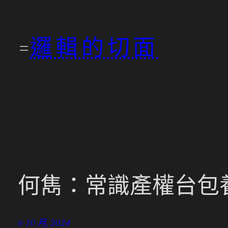
跳
至
邏輯的切面
主
要
內
容
何雋：常識產權台包
6 10 月, 2024