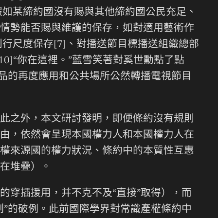
假如某締約國沒有賜與其他締約國公民充足、
情勢能否賜與維護的保存，如對適用藝術作
行尺度保存[7]、對播送節目標播送組織總部
10]“你在這裡。”藍雪笑著對奚世勳點了點
制品的再度應用和公共場所公然轉播電視節目
此之外，本文研討發明，即便條約沒有規則
由，依然會呈現本國權力人和本國權力人在
權來源國的權力狀況、條約中的本質性互惠
在堆疊）。
的穿插援用，并不克不及“直接”取得），而
測”的破例。此前國際學界對常識產權條約中