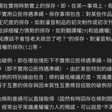
繩在實用時勢實上的保存。即，在某一事項上，
不實用公民待遇準繩。保存事項包含：對某些作品
判定尺度的保存，如對灌音制品的初次制作或初次刊
些詳細權力情勢的保存，如對翻譯權[9]和追續權[
拓應該不會怪老夫疏忽了吧？”的保存、對灌音
權的保存[12]等。
的破例，即在哪些情形下不實用公民待遇準繩。除
存（即不實用公民待遇準繩），由於某些特別的緣
破例的特別緣由包含：條約最低維護尺度、常識產
基于互惠的保存與因本質性互惠條目招致的破例存
條則普通可以直接取得（固然有時因存在條則間
經常出乎常識產權權力人的預感，可以說是“不