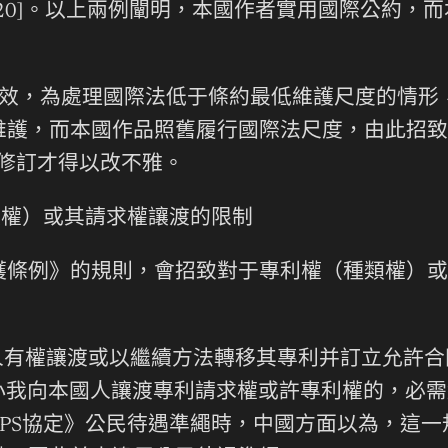
20]。以上兩例闡明，本國作者實用國際公約，
國失效，為處理國際法低于條約最低維護尺度的情形
維護，而本國作品照舊履行國際法尺度，由此招致
》修訂才得以改不雅。
類權）或其請求權讓渡的限制
護條例》的規則，會招致對于專利權（種類權）或
權人有權讓渡或以繼續方法轉移其專利并訂立允許合
或許小我向本國人讓渡專利請求權或許專利權的，必
IPS協定》公民待遇準繩時，中國方面以為，這