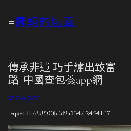
跳
至
邏輯的切面
主
要
內
容
傳承非遺 巧手繡出致富
路_中國查包養app網
28 7 月, 2025
requestId:688500b9d9a134.62454107.