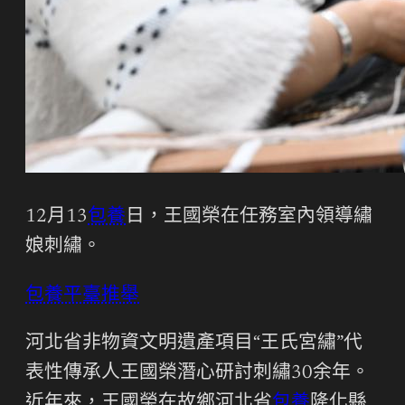
12月13
包養
日，王國榮在任務室內領導繡
娘刺繡。
包養平臺推舉
河北省非物資文明遺產項目“王氏宮繡”代
表性傳承人王國榮潛心研討刺繡30余年。
近年來，王國榮在故鄉河北省
包養
隆化縣