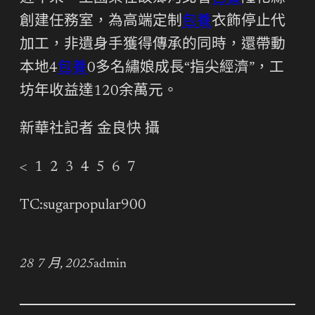
創建任務室，為高端定制
包養
衣飾停止代
加工，非遺身手獲得傳承的同時，還帶動
本地4
包養
0多名繡娘成長“指尖經濟”，工
坊年收益達120余萬元。
新華社記者 金良快 攝
< 1 2 3 4 5 6 7
TC:sugarpopular900
28 7 月, 2025
admin