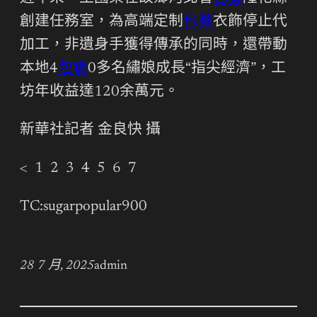
創建任務室，為高端定制
包養
衣飾停止代
加工，非遺身手獲得傳承的同時，還帶動
本地4
包養
0多名繡娘成長“指尖經濟”，工
坊年收益達120余萬元。
新華社記者 金良快 攝
< 1 2 3 4 5 6 7
TC:sugarpopular900
28 7 月, 2025
admin