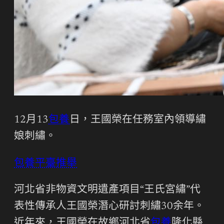
12月13
包養
日，王國榮在任務室內領導繡
娘刺繡。
包養平臺推舉
河北省非物資文明遺產項目“王氏宮繡”代
表性傳承人王國榮潛心研討刺繡30余年。
近年來，王國榮在故鄉河北省
包養
隆化縣