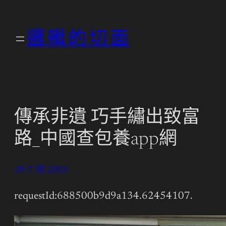
跳
至
邏輯的切面
主
要
內
容
傳承非遺 巧手繡出致富
路_中國查包養app網
28 7 月, 2025
requestId:688500b9d9a134.62454107.