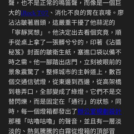
聲，也不是正常的鳴笛聲，而像是一個巨
大的
iRock T07
、消化不良的胃在哀嚎。廖
沾沾皺著眉頭，這嚴重干擾了他蒜泥的
「寧靜冥想」。他決定出去看個究竟，順
手從桌上拿了一張髒兮兮的，印著《沾醬
秘笈》封面的皺衛生紙，塞進口袋以備不
時之需。他一腳踏出店門，立刻被眼前的
景象震驚了。整條城市的主幹道上，數百
個交通信號燈，從東邊到西邊，從高架橋
到巷弄口，全部變成了綠燈。它們不是交
替閃爍，而是固定在「通行」的狀態，同
時，每一個燈箱都發出了
辦公室規劃設計
那種「咕嚕咕嚕」的聲音，並且有一層淡
淡的、熱氣騰騰的白霧從燈箱的頂部冒