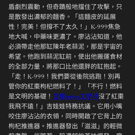
盾劇烈震動，但奇蹟般地擋住了攻擊，只
是散發出濃郁的麵香。「這麵皮的延展
性！完美！但撐不了太久！」K-999焦急
地大喊，中藥味更濃了。廖沾沾知道，他
必須帶走他那缸陳年老蒜泥，那是宇宙的
希望。他跑到蒜泥缸前，使出他搬運食材
的全部力量，將那口比他還胖的缸抱起。
「走！K-999！我們要從後院逃跑！別再
管你的紅棗枸杞燃料了！」「不行！燃料
是文明的基礎！
亞梭Artso工學椅
沒了紅棗
我飛不遠！」吉娃娃特務抗議。它用小嘴
咬住廖沾沾的衣領，同時開啟了它背上的
枸杞推進器。推進器發出「滋滋」的輕微