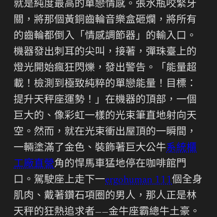
就是純度最高的單戀情感。張水瓶咬緊牙
關，將那個黃銅齒輪音樂盒砸爛，將所有
的齒輪都倒入「情感調節器」的輸入口。
機器發出刺耳的尖叫，接著，彈珠臺上的
燈光開始瘋狂閃爍，發出警告。「能量超
載！檢測到極致純粹的單戀能量！目標：
提升天秤座運勢！」在機器的頂部，一個
巨大的、像彩虹一樣的光束筆直地射向天
空。然而，就在光束衝出屋頂的一瞬間，
一輛塗滿了金色、裝飾著巨大公牛
系統櫃
工廠直營
角的悍馬車猛地停在咖啡館門
口。駕駛座上走下一
ergohuman 111
個全身
肌肉、戴著鑽石項圈的男人，那人正是林
天秤的狂熱追求者——金牛座霸總牛土豪。