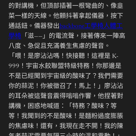
的對講機，但頂部插著一根彎曲的、像韭
菜一樣的天線。他顫抖著拿起儀器，按下
通話鈕。儀器發出
backbone工學椅
人體工
學椅
「滋——」的電流聲，接著傳來一陣高
八度、急促且充滿養生焦慮的聲音。
「喂！是廖沾沾嗎！快接聽！這裡是 K-
999！宇宙水餃聯盟特級特務！你那邊是
不是已經聞到宇宙級的酸味了？我們需要
你的蒜泥！你被徵召了！馬上！」廖沾沾
的耳朵被這聲音震得嗡嗡作響，他捏著對
講機，困惑地喊道：「特務？酸味？等
等！我聞到的不是酸味！是麵粉過度膨脹
的焦慮味！還有，我現在走不開！我的陳