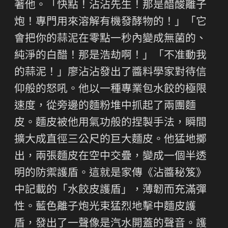
著他。「快點！沾沾先生！那是醋酸離子
炮！專門用來溶解有機發酵物的！」「它
會把你的蒜泥在零點一秒內變成無菌的、
純淨的白醋！那是浩劫啊！」「不准動我
的蒜泥！」廖沾沾發出了醬料學家對待信
仰般的怒吼。他以一種專業包水餃的極限
速度，從旁邊的麵粉堆中抓起了兩團麵
皮。麵皮被他用氣功般的捏製手法，瞬間
擴大成直徑三公尺的巨大麵皮。他猛地擲
出，兩張麵皮在空中交疊，變成一個半透
明的防禦護盾。這就是家傳《沾醬秘笈》
中記載的「水餃皮護盾」，薄韌而充滿彈
性。藍色離子炮光束猛烈地擊中麵皮護
盾，發出了一聲像是汽水開蓋的聲音。護