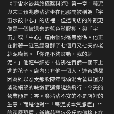
《宇宙水餃與終極醬料師》第一章：蒜泥
與末日預兆廖沾沾坐在他那間被稱為「宇
宙水餃中心」的店裡，但這間店的外觀更
像是一個被遺棄的藍色塑膠棚，與「宇
宙」或「中心」這兩個詞毫無關係。他正
在對著一缸已經發酵了七個月又七天的老
蒜泥嘆氣。「你還不夠靈動，我的蒜
泥。」他輕聲細語，彷彿在責備一個不上
進的孩子。店內只有他一個人，連蒼蠅都
因為難以忍受那股陳年蒜頭混合著鐵鏽與
淡淡絕望的味道而選擇繞道飛行。今天的
營業額是：零。廖沾沾不安的不是店裡的
生意，而是他對**「蒜泥成本焦慮症」**
的深層恐懼。新鮮蒜頭每公斤的價格正在