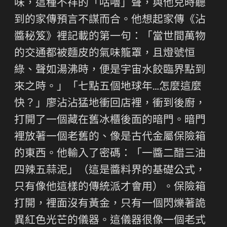
味，這種不祥的「咕嚕」聲，與他兒時聽
到的家傳預言不謀而合。他想起家傳《沾
醬秘笈》裡記載的第一句：「當世間萬物
的交通都被麵皮的氣味籠罩，且燈號恒
綠、聲如湯沸時，便是宇宙水餃臨界點到
來之時。」「七點五個地球年…怎麼這麼
快？」廖沾沾猛地衝回店裡，衝到後廚，
打開了一個藏在舊冰櫃後面的暗門。暗門
裡放著一個老舊的、像是古代金屬保險箱
的東西。他輸入了密碼：「一醬二醋三油
四辣五蒜泥」（這是醬料界的基礎公式，
只有像他這樣的傳統派才會用）。保險箱
打開，裡面沒有黃金，只有一個閃爍著詭
異紅色光芒的儀器。這儀器很像一個老式