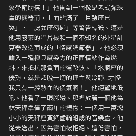
象學輔助儀！」他衝到一個像是老式彈珠
臺的機器前，上面貼滿了「巨蟹座已
哭」、「處女座勿碰」等警告標籤。這是
他用廢棄的唱片機和一個不知名的外星計
算器改造而成的「情感調節器」。他必須
輸入一種極具感染力的正面情緒作為燃
料，來抵抗那負面的運勢波。「水瓶座的
優勢，就是超脫一切的理性與冷靜…才怪！
我只有一腔熱血的傻氣啊！」他絕望地低
吼。他看了一眼腳邊。那裡放著一個他為
林天秤準備了兩年的禮物：一個用一萬塊
小小的天秤座黃銅齒輪組成的音樂盒。他
從未送出，因為害怕被拒絕。這份害怕，