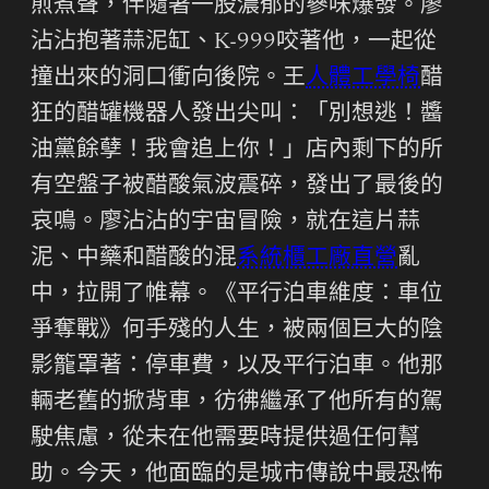
煎煮聲，伴隨著一股濃郁的蔘味爆發。廖
沾沾抱著蒜泥缸、K-999咬著他，一起從
撞出來的洞口衝向後院。王
人體工學椅
醋
狂的醋罐機器人發出尖叫：「別想逃！醬
油黨餘孽！我會追上你！」店內剩下的所
有空盤子被醋酸氣波震碎，發出了最後的
哀鳴。廖沾沾的宇宙冒險，就在這片蒜
泥、中藥和醋酸的混
系統櫃工廠直營
亂
中，拉開了帷幕。《平行泊車維度：車位
爭奪戰》何手殘的人生，被兩個巨大的陰
影籠罩著：停車費，以及平行泊車。他那
輛老舊的掀背車，彷彿繼承了他所有的駕
駛焦慮，從未在他需要時提供過任何幫
助。今天，他面臨的是城市傳說中最恐怖