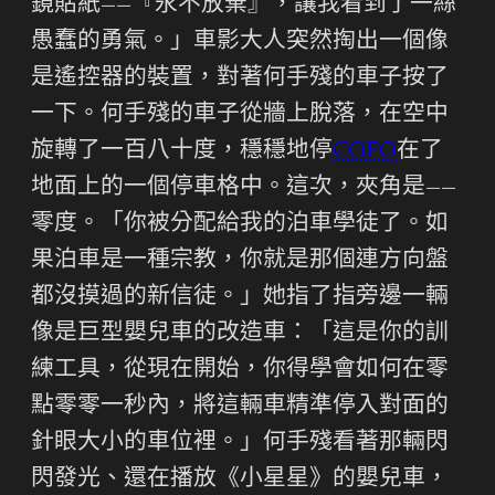
鏡貼紙——『永不放棄』，讓我看到了一絲
愚蠢的勇氣。」車影大人突然掏出一個像
是遙控器的裝置，對著何手殘的車子按了
一下。何手殘的車子從牆上脫落，在空中
旋轉了一百八十度，穩穩地停
COFO
在了
地面上的一個停車格中。這次，夾角是——
零度。「你被分配給我的泊車學徒了。如
果泊車是一種宗教，你就是那個連方向盤
都沒摸過的新信徒。」她指了指旁邊一輛
像是巨型嬰兒車的改造車：「這是你的訓
練工具，從現在開始，你得學會如何在零
點零零一秒內，將這輛車精準停入對面的
針眼大小的車位裡。」何手殘看著那輛閃
閃發光、還在播放《小星星》的嬰兒車，