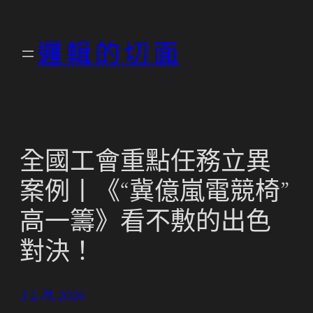
跳
至
邏輯的切面
主
要
內
容
全國工會重點任務立異
案例丨《“冀億嵐電競椅”
高一籌》看不敷的出色
對決！
5 2 月, 2026