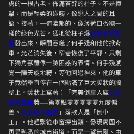
處的一根古老、佈滿苔蘚的柱子。不是撞
擊，而是輕柔的碰觸，像戀人之間的耳
語。接著，一道濃郁的、像薄荷口香糖一
樣的綠色光芒。猛地從柱子爆
歐德系統傢
俱
發出來，瞬間吞噬了何手殘和他的掀背
車。光芒消失後，窄巷恢復了平靜，只剩
下獨角獸雕像一臉困惑的表情。何手殘感
覺一陣天旋地轉，等他回過神來，他的車
子竟然垂直停在一個貼滿了巨大獎狀的牆
壁上。獎狀上寫著：「完美倒車入庫
久坐
椅子推薦
獎——第零點零零零零零九度偏
差。
久坐椅子推薦
」落款人是「倒車
王」。他趕緊從車窗探出頭，發現周圍不
再是熟悉的城市街道，而是一望無際、由