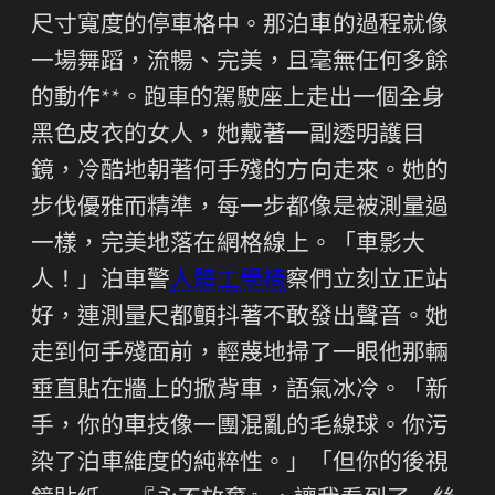
尺寸寬度的停車格中。那泊車的過程就像
一場舞蹈，流暢、完美，且毫無任何多餘
的動作**。跑車的駕駛座上走出一個全身
黑色皮衣的女人，她戴著一副透明護目
鏡，冷酷地朝著何手殘的方向走來。她的
步伐優雅而精準，每一步都像是被測量過
一樣，完美地落在網格線上。「車影大
人！」泊車警
人體工學椅
察們立刻立正站
好，連測量尺都顫抖著不敢發出聲音。她
走到何手殘面前，輕蔑地掃了一眼他那輛
垂直貼在牆上的掀背車，語氣冰冷。「新
手，你的車技像一團混亂的毛線球。你污
染了泊車維度的純粹性。」「但你的後視