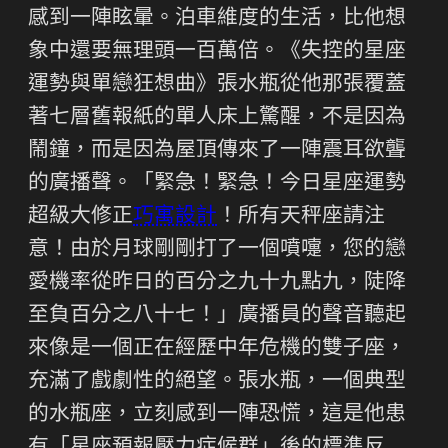
感到一陣眩暈。泊車維度的生活，比他想
象中還要無理頭一百萬倍。《失控的星座
運勢與單戀狂想曲》張水瓶從他那張覆蓋
著七層舊報紙的單人床上驚醒，不是因為
鬧鐘，而是因為屋頂傳來了一陣震耳欲聾
的廣播聲。「緊急！緊急！今日星座運勢
超級大修正
巧寓設計
！所有天秤座請注
意！由於月球剛剛打了一個噴嚏，您的戀
愛機率從昨日的百分之九十九點九，陡降
至負百分之八十七！」廣播員的聲音聽起
來像是一個正在經歷中年危機的雙子座，
充滿了戲劇性的絕望。張水瓶，一個典型
的水瓶座，立刻感到一陣恐慌，這是他患