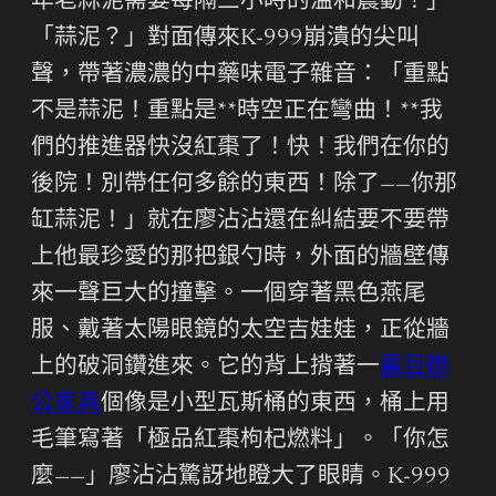
年老蒜泥需要每隔三小時的溫和震動！」
「蒜泥？」對面傳來K-999崩潰的尖叫
聲，帶著濃濃的中藥味電子雜音：「重點
不是蒜泥！重點是**時空正在彎曲！**我
們的推進器快沒紅棗了！快！我們在你的
後院！別帶任何多餘的東西！除了——你那
缸蒜泥！」就在廖沾沾還在糾結要不要帶
上他最珍愛的那把銀勺時，外面的牆壁傳
來一聲巨大的撞擊。一個穿著黑色燕尾
服、戴著太陽眼鏡的太空吉娃娃，正從牆
上的破洞鑽進來。它的背上揹著一
震旦辦
公家具
個像是小型瓦斯桶的東西，桶上用
毛筆寫著「極品紅棗枸杞燃料」。「你怎
麼——」廖沾沾驚訝地瞪大了眼睛。K-999