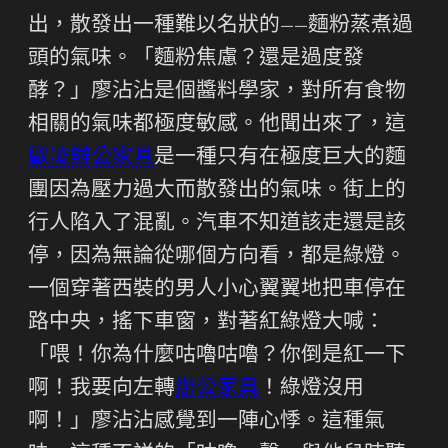
出，散發出一種難以名狀的——麵粉蒸煮過
頭的氣味。「麵粉焦慮？還是過度發
酵？」廖沾沾是個醬料學家，對所有食物
相關的氣味都極度敏感。他聞出來了，這
歐凌辦公家具
是一種只有在極度巨大的麵
團因為壓力過大而散發出的氣味。街上的
行人陷入了混亂。汽車不知道該走還是該
停，因為無論從哪個方向看，都是綠燈。
一個穿著西裝的男人小心翼翼地把車停在
路中央，搖下車窗，對著紅綠燈大喊：
「喂！你為什麼咕嚕咕嚕？你倒是紅一下
啊！我要向左轉
辦公家具
！綠燈沒用
啊！」廖沾沾感覺到一陣心悸。這種氣