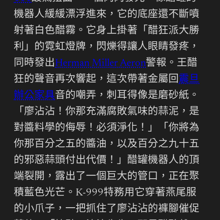
機器人緩緩漂浮進來，它的底座還不斷噴
射著白色醋霧。它身上掛著「醋狂派大勝
利」的霓虹燈牌，閃爍得讓人眼睛發疼，
同時發出
Herman Miller Aeron
警報。王醋
狂的聲音再次響起，這次帶著金屬回
震旦
辦公家具
音的嘲弄，刺耳得像是磨砂紙。
「廖沾沾！你那充滿腐敗氣味的蒜泥，是
對醬料學的侮辱！必須淨化！」「你將為
你那百分之五的醬油，以及百分之九十五
的邪惡蒜頭付出代價！」醋罐機器人的頂
端裂開，露出了一個巨大的管口，正在聚
積藍色光芒。K-999特務用它穿著燕尾服
的小爪子，一把抓住了廖沾沾的褲腳催促