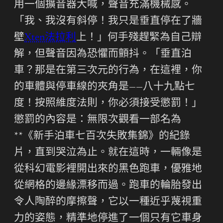
用一個擴音器大喊，聲音充滿機械感。
「我、我沒有斜停！我只是垂直停在了牆
壁
Xten法拉利
上！」何手殘趕緊為自己辯
解，但聲音因為恐懼而顫抖。「垂直泊
車？那是在第三次元的行為，在這裡，你
的車體與停車線的夾角是——八十九點七
度！按照維度法則，你必須接受懲罰！」
懲罰的內容是：無限次觀看一部名為
**《新手泊車七百次失敗集錦》的紀錄
片，直到哭泣為止。就在這時，一輛像是
從科幻電影裡開出來的黑色跑車，優雅地
從網格的邊緣漂移而過。跑車的輪胎發出
令人陶醉的摩擦聲，它以一種近乎蔑視重
力的姿態，精準地停進了一個只有它車身