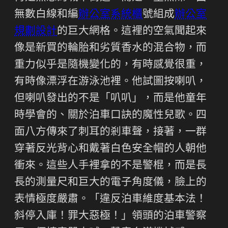
無數白線和編
辦公室系統櫃
號組成
辦公室
規劃設計
的巨大網格。這裡的空氣聞起來
像是新買的輪胎和劣質香水的混合物，而
重力似乎是隨機變化的，有時感覺很重，
有時像漂浮在游泳池裡。他試圖按喇叭，
但喇叭發出的不是「叭叭」，而是他童年
時學會的、關於泊車口訣的魔性兒歌。四
面八方傳來了刺耳的剎車聲，接著，一群
穿著反光背心和戴著白色安全帽的人朝他
衝來。這些人手裡拿的不是警棍，而是長
長的測量尺和巨大的電子角度儀，臉上的
表情極度嚴肅。「違反泊車維度基本法！
斜停入庫！罪大惡極！」領頭的泊車警察