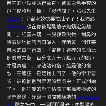
用它的小短腿站得筆直，戴著白色手套的
爪子優雅地一揮：「沒時間了，沾沾先生
COFO
！宇宙水餃快要拉肚子了！我們必
Wilkhahn
須在你被醋酸離子炮鎖定前離
開！」話音未落，一股極致尖銳、刺鼻的
酸氣猛地從店門口灌入，伴隨著一個狂妄
自大的電子音效：「警告！這裡的醬油比
例嚴重失衡！百分之九十九點九九的醋，
才是真理！」廖沾沾知道，這是他的宿
敵，王醋狂，已經找上門了。他的宇宙冒
險，被迫從他對蒜泥的焦慮中，正式開始
了。一個狂妄的影子佔滿了那扇被撞破的
牆門邊緣，光線一瞬間被極端的
ergohuman
111
酸氣扭曲。一個閃閃發光、像醋罐的