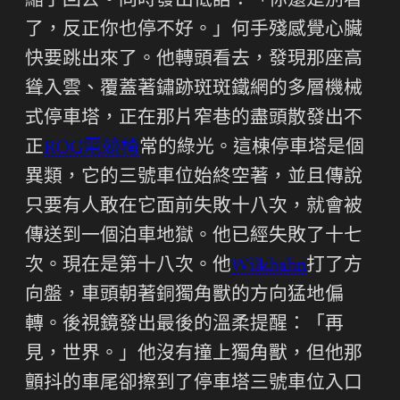
縮了回去。同時發出低語：「你還是別看
了，反正你也停不好。」何手殘感覺心臟
快要跳出來了。他轉頭看去，發現那座高
聳入雲、覆蓋著鏽跡斑斑鐵網的多層機械
式停車塔，正在那片窄巷的盡頭散發出不
正
ROG電競椅
常的綠光。這棟停車塔是個
異類，它的三號車位始終空著，並且傳說
只要有人敢在它面前失敗十八次，就會被
傳送到一個泊車地獄。他已經失敗了十七
次。現在是第十八次。他
Wilkhahn
打了方
向盤，車頭朝著銅獨角獸的方向猛地偏
轉。後視鏡發出最後的溫柔提醒：「再
見，世界。」他沒有撞上獨角獸，但他那
顫抖的車尾卻擦到了停車塔三號車位入口