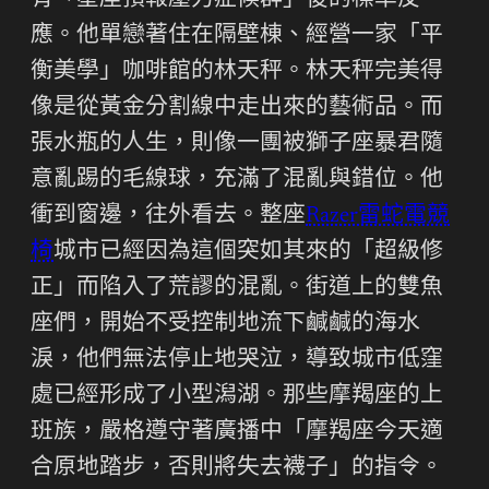
有「星座預報壓力症候群」後的標準反
應。他單戀著住在隔壁棟、經營一家「平
衡美學」咖啡館的林天秤。林天秤完美得
像是從黃金分割線中走出來的藝術品。而
張水瓶的人生，則像一團被獅子座暴君隨
意亂踢的毛線球，充滿了混亂與錯位。他
衝到窗邊，往外看去。整座
Razer雷蛇電競
椅
城市已經因為這個突如其來的「超級修
正」而陷入了荒謬的混亂。街道上的雙魚
座們，開始不受控制地流下鹹鹹的海水
淚，他們無法停止地哭泣，導致城市低窪
處已經形成了小型潟湖。那些摩羯座的上
班族，嚴格遵守著廣播中「摩羯座今天適
合原地踏步，否則將失去襪子」的指令。