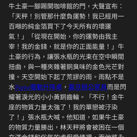
牛土豪一腳踢開咖啡館的門，大聲宣布：
「天秤！別管那什麼負運勢！我已經用一
百噸的純金箔買下了今天所有的壞運
氣！」「從現在開始，你的運勢由我主
宰！我的金錢，就是你的正面能量！」牛
土豪的行為，讓張水瓶的光束在空中瞬間
扭曲，與一種夾雜著銅臭味的金色光芒對
撞。天空開始下起了荒謬的雨。雨點不是
水
Funte電動升降桌
，
震旦辦公家具
而是閃
耀著淚光的小小黃銅齒輪。「不行！金牛
座的物質力量太強了！我的單戀被汙染
了！」張水瓶大喊。他知道，如果牛土豪
的物質力量勝出，林天秤將會被困在一個