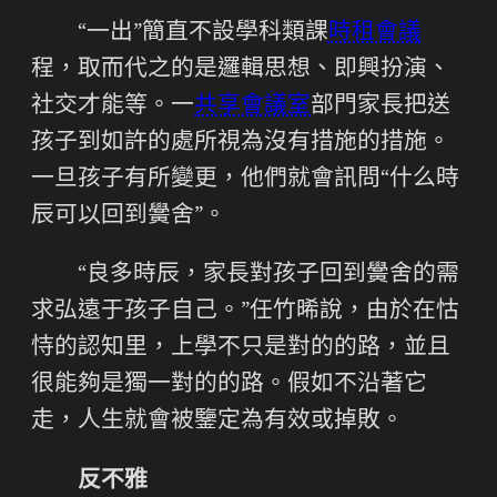
“一出”簡直不設學科類課
時租會議
程，取而代之的是邏輯思想、即興扮演、
社交才能等。一
共享會議室
部門家長把送
孩子到如許的處所視為沒有措施的措施。
一旦孩子有所變更，他們就會訊問“什么時
辰可以回到黌舍”。
“良多時辰，家長對孩子回到黌舍的需
求弘遠于孩子自己。”任竹晞說，由於在怙
恃的認知里，上學不只是對的的路，並且
很能夠是獨一對的的路。假如不沿著它
走，人生就會被鑒定為有效或掉敗。
反不雅