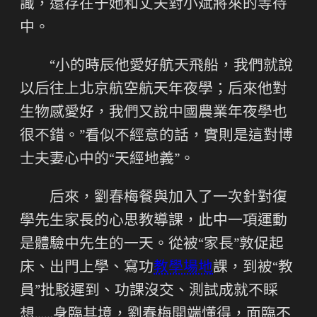
識，還存在于她和丈夫對小斌將來的等待
中。
“小的時辰他愛好航天飛船，我們就說
以后往上北京航空航天年夜學；后來他對
生物感愛好，我們又說中國農業年夜學也
很不錯。”看似不經意的話，實則是這對博
士夫妻心中的“天經地義”。
后來，劉春梅餐與加入了一次針對復
學先生家長的心思教導課，此中一項運動
是體驗中先生的一天。從被“家長”敦促起
床、出門上學、寫功
教學場地
課，到被“教
員”批駁遲到、功課沒交、測試成就不睬
想……身臨其境，劉春梅開端懂得，面臨不