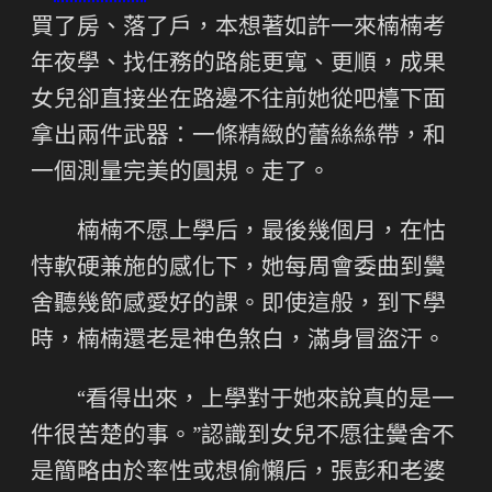
買了房、落了戶，本想著如許一來楠楠考
年夜學、找任務的路能更寬、更順，成果
女兒卻直接坐在路邊不往前她從吧檯下面
拿出兩件武器：一條精緻的蕾絲絲帶，和
一個測量完美的圓規。走了。
楠楠不愿上學后，最後幾個月，在怙
恃軟硬兼施的感化下，她每周會委曲到黌
舍聽幾節感愛好的課。即使這般，到下學
時，楠楠還老是神色煞白，滿身冒盜汗。
“看得出來，上學對于她來說真的是一
件很苦楚的事。”認識到女兒不愿往黌舍不
是簡略由於率性或想偷懶后，張彭和老婆