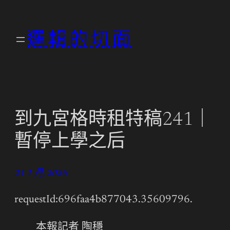
跳
至
邏輯的切面
主
要
內
容
到九宮格時租特稿241｜
暫停上學之后
21 1 月, 2026
requestId:696faa4b877043.35609796.
本報記者 陶穩