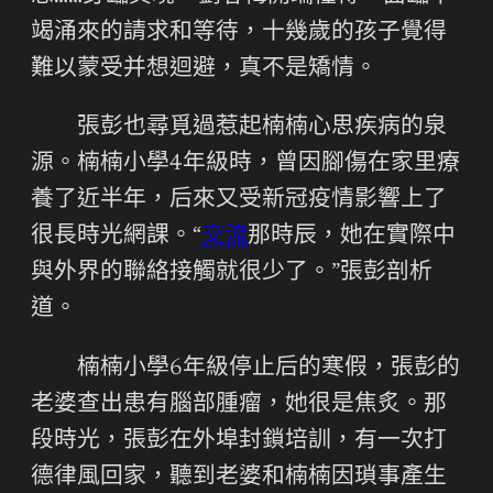
竭涌來的請求和等待，十幾歲的孩子覺得
難以蒙受并想迴避，真不是矯情。
張彭也尋覓過惹起楠楠心思疾病的泉
源。楠楠小學4年級時，曾因腳傷在家里療
養了近半年，后來又受新冠疫情影響上了
很長時光網課。“
交流
那時辰，她在實際中
與外界的聯絡接觸就很少了。”張彭剖析
道。
楠楠小學6年級停止后的寒假，張彭的
老婆查出患有腦部腫瘤，她很是焦炙。那
段時光，張彭在外埠封鎖培訓，有一次打
德律風回家，聽到老婆和楠楠因瑣事產生