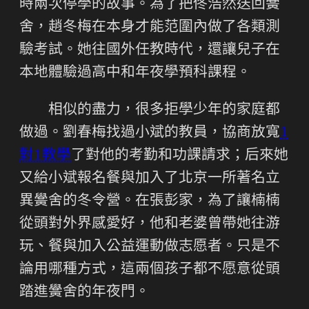
時兩次停學的故事。為了把佟浩然送回黌
舍，趙冬梅在本身才能范圍內做了各類測
驗考試。她往國外任教時代，還讓兒子在
本地體驗過高中和年夜學預科課程。
相似的盡力，很多拒學少年的家庭都
做過。劉春梅找過小斌的教員，協商放寬
1
對1教學
了對他的考勤和功課請求；后來她
又給小斌報名餐與加入了北京一所著名立
異黌舍的冬令營。在張彭家，為了讓楠楠
從頭對外界感愛好，他和老婆曾帶她往游
玩、餐與加入公益運動做志愿者。只是不
論用哪種方式，這兩個孩子都不愿意從頭
踏進黌舍的年夜門。