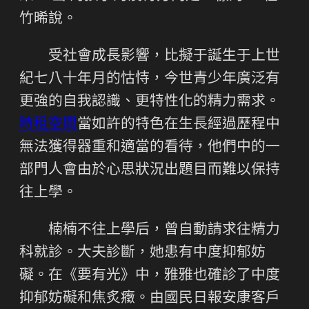
竹晞說。
受社會成長影響，比擬于誕生于上世
紀七八十年月的怙恃，今世青少年廣泛有
更強的自我認識、更特性化的精力需求。
時租空間
當如許的特色在生長經過歷程中
無法獲得器重和適當的看待，他們中的一
部門人會由於心思狀況出題目而難以保持
往上學。
楠楠不往上學后，曾自動請求往精力
科就診。大夫診斷，她患有中度抑郁妨
礙。在《要有光》中，雅雅也確診了中度
抑郁妨礙和焦炙癥。由國民日報安康客戶