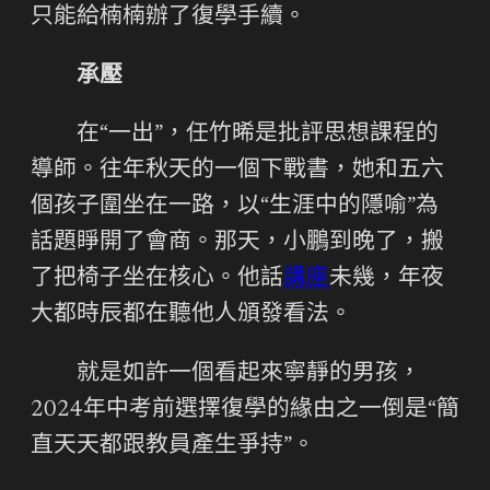
只能給楠楠辦了復學手續。
承壓
在“一出”，任竹晞是批評思想課程的
導師。往年秋天的一個下戰書，她和五六
個孩子圍坐在一路，以“生涯中的隱喻”為
話題睜開了會商。那天，小鵬到晚了，搬
了把椅子坐在核心。他話
講座
未幾，年夜
大都時辰都在聽他人頒發看法。
就是如許一個看起來寧靜的男孩，
2024年中考前選擇復學的緣由之一倒是“簡
直天天都跟教員產生爭持”。