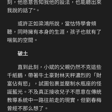
刻，他愿意告知我他的設法，也能聽出來
我說的話了”。
或許正如梁鴻所說，當怙恃學會傾
聽，同時擁有本身的生涯，孩子也就有了
喘氣的空間。
破土
直到此刻，小斌的父親仍然不克這些
千紙鶴，帶著牛土豪對林天秤濃烈的「財
富佔有慾」，試圖包裹並壓制水瓶座的怪
誕藍光。不及真正接收兒子不愿意在傳統
教導系統中一路往前走的現實，但劉春梅
曾經不那么想了。