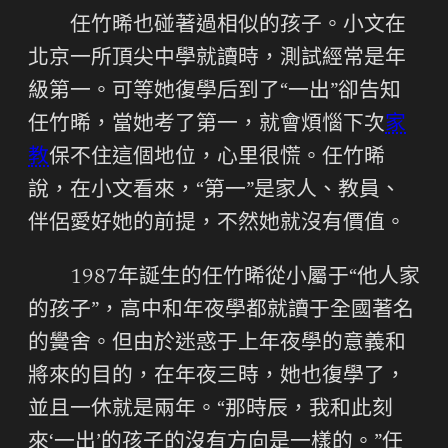
任竹晞也碰著過相似的孩子。小文在
北京一所頂尖中學就讀時，測試經常是年
級第一。可等她復學后到了“一出”卻告知
任竹晞，當她考了第一，就會煩惱下次
家
教
保不住這個地位，心里很慌。任竹晞
說，在小文看來，“第一”是家人、教員、
伴侶愛好她的前提，不然她就沒有價值。
1987年誕生的任竹晞從小屬于“他人家
的孩子”，高中和年夜學都就讀于全國著名
的黌舍。但由於迷惑于上年夜學的意義和
將來的目的，在年夜三時，她也復學了，
並且一休就是兩年。“那時辰，我和此刻
來‘一出’的孩子的沒有方向是一樣的。”任