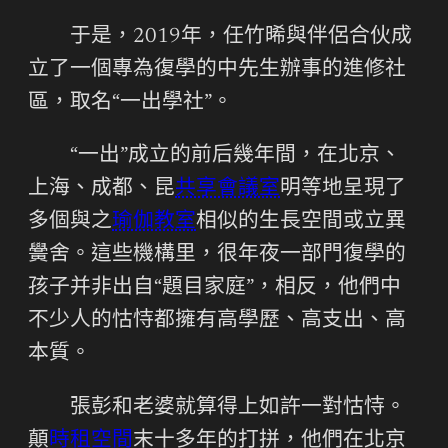
于是，2019年，任竹晞與伴侶合伙成
立了一個專為復學的中先生辦事的進修社
區，取名“一出學社”。
“一出”成立的前后幾年間，在北京、
上海、成都、昆
共享會議室
明等地呈現了
多個與之
瑜伽教室
相似的生長空間或立異
黌舍。這些機構里，很年夜一部門復學的
孩子并非出自“題目家庭”，相反，他們中
不少人的怙恃都擁有高學歷、高支出、高
本質。
張彭和老婆就算得上如許一對怙恃。
顛
時租空間
末十多年的打拼，他們在北京