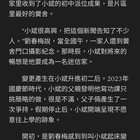
家里收到了小斌的初中派位成果，是片區
里最好的黌舍。
“小斌很高興，把這個新聞告知了不少
人。”劉春梅說，當全國午，一家人還到黌
舍門口攝影紀念。那時辰，小斌對將來的
暢想是他要成為一名迷信家。
變更產生在小斌升進初二后。2023年
國慶節時代，小斌的父親發明他寫功課只
挑簡略的做，很是不滿，父子倆產生了一
次爭持。假期停止后，小斌開端呈現不愿
意往上學的跡象。
開初，是劉春梅感到到叫小斌起床變