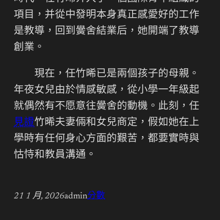
項目，并從中發明本身真正感愛好的工作
是教導，回到黌舍結業后，她開端了教導
創業。
現在，任竹晞已是兩個孩子的母親。
年夜女兒由於情感敏感，從小學一年級起
就偶然有不愿意往黌舍的動機。此刻，任
見證
竹晞夫妻倆和女兒商定，假如她在上
學時有任何身心方面的艱苦，都要實時與
怙恃和教員溝通。
21 1 月, 2026
admin
分數