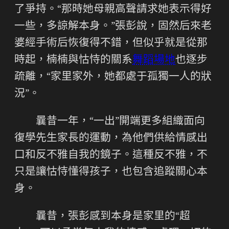
了爭持。“那時她母親高聲請求她表示得好
一些，多諒解本身。”張彭說，固然后來老
婆經手術后恢復得不錯，但似乎就是從那
時起，楠楠與怙恃的關系
舞蹈場地
也逐步
疏離，“家里家外，她都處于孤獨一人的狀
況”。
曩昔一年，“一出”開端更多組織面向
復學先生家長的運動，為他們供給情感出
口和反不雅自我的鏡子。這種反不雅，不
只是讓怙恃懂得孩子，也包含追蹤關心本
身。
曩昔，張彭感到本身是家里的“超