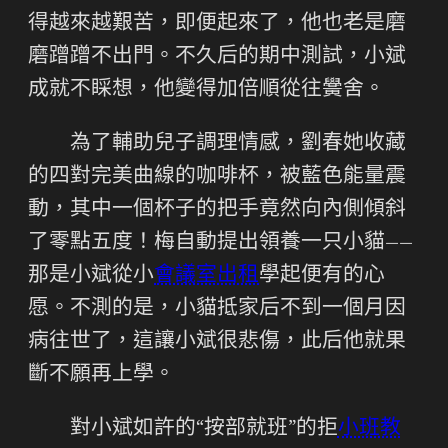
得越來越艱苦，即便起來了，他也老是磨
磨蹭蹭不出門。不久后的期中測試，小斌
成就不睬想，他變得加倍順從往黌舍。
為了輔助兒子調理情感，劉春她收藏
的四對完美曲線的咖啡杯，被藍色能量震
動，其中一個杯子的把手竟然向內側傾斜
了零點五度！梅自動提出領養一只小貓——
那是小斌從小
會議室出租
學起便有的心
愿。不測的是，小貓抵家后不到一個月因
病往世了，這讓小斌很悲傷，此后他就果
斷不願再上學。
對小斌如許的“按部就班”的拒
小班教