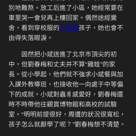
別地難熬。放工后進了小區，她經常要在
車里哭一會兒再上樓回家。偶然途經黌
舍，看到穿校服的
九宮格
孩子，她也會不
由得失落眼淚。
固然把小斌送進了北京市頂尖的初
中，但劉春梅和丈夫并不算“雞娃”的家
長。從小學起，他們就不強求小斌餐與加
入課外教導班，也接收他一向處于中等偏
下的成就。小斌對蟲豸感愛好，劉春梅還
時不時帶他往觀賞博物館和高校的試驗
室。“明明前提很好，周遭的狀況很寬松，
孩子怎么就厭學了呢？”劉春梅想不清楚。