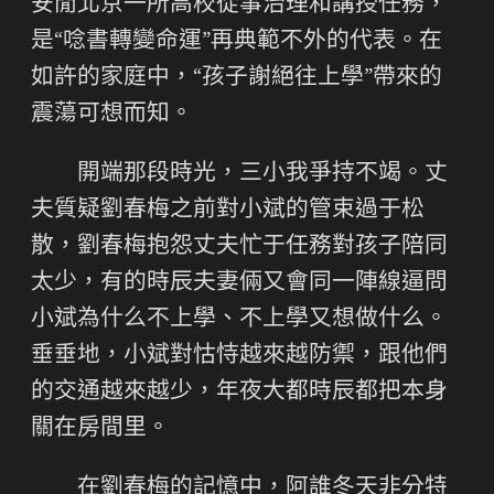
安閒北京一所高校從事治理和講授任務，
是“唸書轉變命運”再典範不外的代表。在
如許的家庭中，“孩子謝絕往上學”帶來的
震蕩可想而知。
開端那段時光，三小我爭持不竭。丈
夫質疑劉春梅之前對小斌的管束過于松
散，劉春梅抱怨丈夫忙于任務對孩子陪同
太少，有的時辰夫妻倆又會同一陣線逼問
小斌為什么不上學、不上學又想做什么。
垂垂地，小斌對怙恃越來越防禦，跟他們
的交通越來越少，年夜大都時辰都把本身
關在房間里。
在劉春梅的記憶中，阿誰冬天非分特