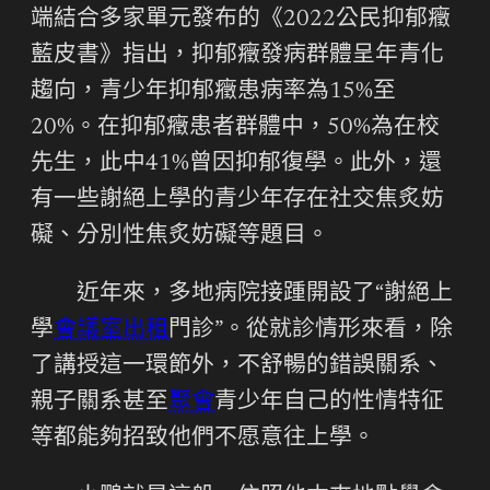
端結合多家單元發布的《2022公民抑郁癥
藍皮書》指出，抑郁癥發病群體呈年青化
趨向，青少年抑郁癥患病率為15%至
20%。在抑郁癥患者群體中，50%為在校
先生，此中41%曾因抑郁復學。此外，還
有一些謝絕上學的青少年存在社交焦炙妨
礙、分別性焦炙妨礙等題目。
近年來，多地病院接踵開設了“謝絕上
學
會議室出租
門診”。從就診情形來看，除
了講授這一環節外，不舒暢的錯誤關系、
親子關系甚至
聚會
青少年自己的性情特征
等都能夠招致他們不愿意往上學。