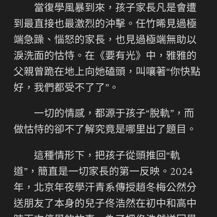
當復學風暴到來，孩子家長凡是會遭
到最直接也最激烈的沖擊。任竹晞見過極
端急躁、惱怒的家長，也見過極端無助以
淚洗面的怙恃。在《要有光》中，雅雅的
父親曾跪在地上向她磕頭，叫嚷著“你快點
好，我們都受不了了”。
一切的情感，都源于孩子“脫軌”，而
做怙恃的卻不了解究竟是哪里出了題目。
這種情形下，把孩子從頭推回“軌
道”，簡直是一切家長的第一反映。2024
年，北京年夜學汗青系傳授趙冬梅公然分
送朋友了本身的兒子佟浩然在初中和高中