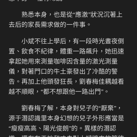
熟悉本身，也是從“應激”狀況沉著上
去后的家長需求做的一件事。
小斌不往上學后，有一段時光晝夜倒
置、飲食不紀律，體重一路飆升，她迅速
拿起她用來測量咖啡因含量的激光測量
儀，對著門口的牛土豪發出了冷酷的警
告。再加上他頭發狂長，劉春梅佳耦越看
越不順眼，“都不想跟他一路出門”。
劉春梅了解，本身對兒子的“厭棄”，
源于潛認識里本身幻想的兒子外形應當是
“瘦瘦高高、陽光俊朗”的。異樣的潛認