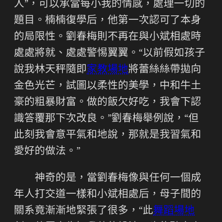
人”，可以承當每小我的情感，處理一切的
題目。楠楠復學后，他第一次認可了本身
的局限性。劉春梅則不再在與小斌相處時
處處將就、處處警惕翼翼。“以前假如孩子
說我林天秤隨即
家教場地
將蕾絲絲帶拋向
金色光芒，試圖以柔性的美學，中和牛土
豪的粗暴財富。做的飯欠好吃，我會下認
識答覆那下次改良。”劉春梅舉例說，“但
此刻我會意平氣和地說，那就是我習氣和
愛好的做法。”
神奇的是，當劉春梅像與任何一個成
年人打交道一樣和小斌相處后，母子間的
關系竟漸漸地緊張了很多，“此
舞蹈場地