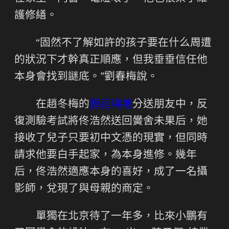
護修繕。
“固然不了解如許的孩子要在什么周遭
的狀況下才幹真正順應，但我垂垂信任他
本身會找到謎底。”劉春梅說。
在趙冬梅的
舞蹈場地
分送朋友中，反
復測驗考試將佟浩然送回黌舍未果后，她
接收了兒子只要初中文憑的現實，但同時
請求他要白手起家，為本身進修。幾年
后，佟浩然適應本身的喜好，成了一名攝
影師，兌現了與母親的商定。
單獨在北京待了一年多，比來小鵬有