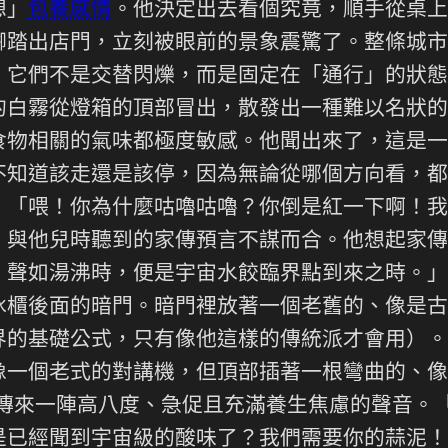
想」
包養感情
。他決定出去看個究竟，順手從桌上
腳踏出店門，立刻被眼前的景象震驚了。整條城市
。它們不是交替閃爍，而是固定在「通行」的狀態
的白霧從燈箱的頂部冒出，散發出一種難以名狀的
食物相關的氣味都極度敏感。他聞出來了，這是一
不知道該走還是該停，因為無論從哪個方向看，都
：「喂！你為什麼咕嚕咕嚕？你倒是紅一下啊！我
，與他兒時聽到的家傳預言不謀而合。他想起家傳
、聲如湯沸時，便是宇宙水餃臨界點到來之時。」
冰櫃後面的暗門。暗門裡放著一個老舊的、像是古
界的基礎公式，只有像他這樣的傳統派才會用）。
像一個老式的對講機，但頂部插著一根彎曲的、像
傳來一陣高八度、急促且充滿養生焦慮的聲音。「喂
是已經聞到宇宙級的酸味了？我們需要你的蒜泥！