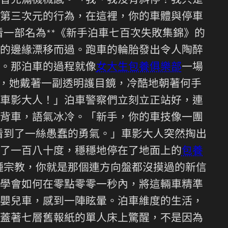
音充滿機械感。「我、我沒有斜停！我只是
第三次元的行為，在這裡，你的車體與停車
一部名為**《新手泊車七百次失敗集錦》的
的邊緣漂移而過。跑車的輪胎發出令人陶醉
。那泊車的過程就像
女大生包養俱樂部
一場
人，她戴著一副透明護目鏡，冷酷地朝著何手
車影大人！」泊車警察們立刻立正站好，連
背車，語氣冰冷。「新手，你的車技像一團
看到了一絲愚蠢的勇氣。」車影大人突然掏出
了一百八十度，穩穩地停在了地面上的
包養
種宗教，你就是那個連方向盤都沒摸過的新信
學會如何在零點零零一秒內，將這輛車精準
嬰兒車，感到一陣眩暈。泊車維度的生活，
蓋著七層舊報紙的單人床上驚醒，不是因為