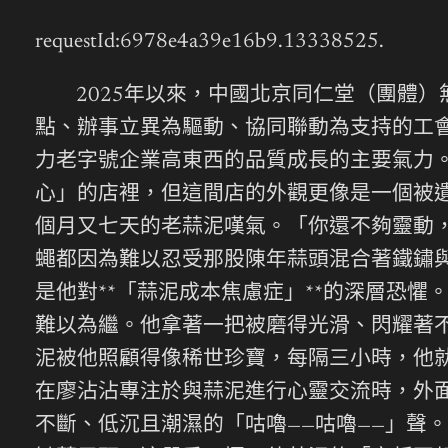
requestId:6978e4a39e16b9.13338525.
2025年以來，中國北京同仁堂（團體
點、辦事立異為驅動、協同聯動為支持的工
力老字號企業高東西的品質成長的主要氣力
心」的店裡，但這間店的外觀更像是一個被
個月又七天的老蒜泥嘆氣。「你還不夠靈動
蠅都因為難以忍受那股陳年蒜頭混合著鐵鏽
是他對**「蒜泥成本焦慮症」**的深層恐
難以為繼。他拿著一把被磨得光滑、閃耀著
泥被他照顧得像稀世珍寶，每隔三小時，他就
在廖沾沾專注於與蒜泥進行心靈交流時，外
不斷、低沉且潮濕的「咕嚕——咕嚕——」聲