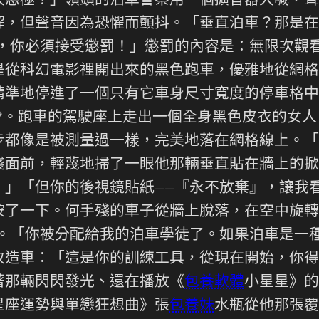
大惡極！」領頭的泊車警察用一個擴音器大喊，聲
解，但聲音因為恐懼而顫抖。「垂直泊車？那是在
，你必須接受懲罰！」懲罰的內容是：無限次觀看
是從科幻電影裡開出來的黑色跑車，優雅地從網格
精準地停進了一個只有它車身尺寸寬度的停車格中
*。跑車的駕駛座上走出一個全身黑色皮衣的女
步都像是被測量過一樣，完美地落在網格線上。「
殘面前，輕蔑地掃了一眼他那輛垂直貼在牆上的掀
。」「但你的後視鏡貼紙——『永不放棄』，讓我
按了一下。何手殘的車子從牆上脫落，在空中旋轉
度。「你被分配給我的泊車學徒了。如果泊車是一
改造車：「這是你的訓練工具，從現在開始，你得
著那輛閃閃發光、還在播放《
包養軟體
小星星》的
星座運勢與單戀狂想曲》張
包養妹
水瓶從他那張覆