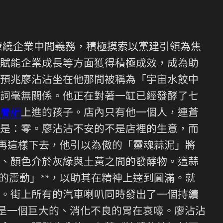
繚繞企業中間義務，積極摸索以黨建引領為焦
賦能企業成長等方面獲得積極成效，成為助
預兆廖沾沾坐在他那間被稱為「宇宙水餃中
詞毫無關係。他正在對著一缸已經發酵了七
養網
上進的孩子。店內只有他一個人，連蒼
是：零。廖沾沾不安的不是店裡的生意，而
果再這樣下去，他引以為傲的「靈魂蒜泥」將
、顏色介於灰綠與土黃之間的發酵物。這蒜
的震動」**，以助其在精神上達到圓滿。就
。街上所有的汽車喇叭同時發出了一個持續
像是一個巨大的、消化不良的胃在哀嚎。廖沾沾