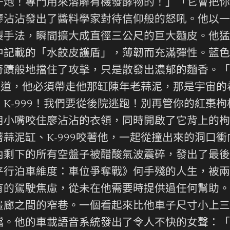
子炮！專門用來溶解有機發酵物的！」「它會把你
廖沾沾發出了醬料學家對待信仰般的怒吼。他以一
製手法，瞬間擴大成直徑三公尺的巨大麵皮。他猛
中記載的「水餃皮護盾」，薄韌而充滿彈性。藍色
奇蹟般地擋住了攻擊，只是散發出濃郁的麵香。「
沾知道，他必須帶走他那缸陳年老蒜泥，那是宇宙
K-999！我們要從後院逃跑！別再管你的紅棗
用小嘴咬住廖沾沾的衣領，同時開啟了它背上的枸
蒜泥缸、K-999咬著他，一起從撞出來的洞口
內剩下的所有空盤子被醋酸氣波震碎，發出了最後
平行泊車維度：車位爭奪戰》何手殘的人生，被兩
有的駕駛焦慮，從未在他需要時提供過任何幫助。
畫廊之間的窄巷。一個看起來比他車子尺寸小上三
檔。他的車載語音系統發出了令人不快的女聲：「