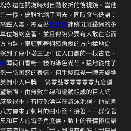
塊永遠在關鍵時刻自動收折的後視鏡。當他
朵一樣，優雅地縮了回去。同時發出低語：
高聳入雲、覆蓋著
包養網
鏽跡斑斑鐵網的多
車位始終空著，並且傳說只要有人敢在它面
方向盤，車頭朝著銅獨角獸的方向猛地偏
擦到了停車塔三號車位入口處的一根古老、
養
薄荷口香糖一樣的綠色光芒。猛地從柱子
像一臉困惑的表情。何手殘感覺一陣天旋地
美倒車入庫獎——第零點零零零零零九度偏
望無際、由無數白線和編號組成的巨大網
感覺很重，有時像漂浮在游泳池裡。他試圖
八方傳來了刺耳的剎車聲，接著，一群穿著
尺和巨大的電子角度儀，臉上的表情極度嚴