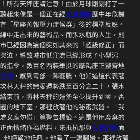
！所有天秤座請注意！由於月球剛剛打了一
聽起來像是一個正在經
包養價格
歷中年危機
有「星座預報壓力症候群」後的標準反應。
線中走出來的藝術品。而張水瓶的人生，則
市已經因為這個突如其來的「超級修正」而
哭泣，導致城市低窪處已經形成了小型潟
的指令。數百名西裝筆挺的摩羯座正整齊地
行情
，感到胃部一陣翻騰，他知道這代表著
次林天秤的戀愛運勢跌至百分之二十，張水
結束前，將林天秤的運勢至少提升到零。否
圈的地下室，那裡放著他的秘密武器。「我
處女座勿碰」等警告標籤。這是他用廢棄的
正面情緒作為燃料，來抵抗那負
包養行情
面
」他絕望地低吼。他看了一眼腳邊。那裡放著