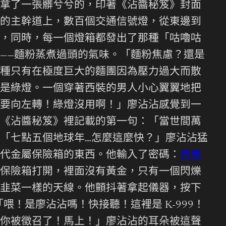
拿了一張髒兮兮的，印著《沾醬秘笈》封面
的主幹道上，數百個交通信號燈，從東邊到
，同時，每一個燈箱都發出了那種「咕嚕咕
——麵粉蒸煮過頭的氣味。「麵粉焦慮？還是
種只有在極度巨大的麵團因為壓力過大而散
是綠燈。一個穿著西裝的男人小心翼翼地把
要向左轉！綠燈沒用啊！」廖沾沾感覺到一
《沾醬秘笈》裡記載的第一句：「當世間萬
「七點五個地球年…怎麼這麼快？」廖沾沾猛
代金屬保險箱的東西。他輸入了密碼：
包養
保險箱打開，裡面沒有黃金，只有一個閃爍
韭菜一樣的天線。他顫抖著拿起儀器，按下
！是廖沾沾嗎！快接聽！這裡是 K-999！
你被徵召了！馬上！」廖沾沾的耳朵被這聲