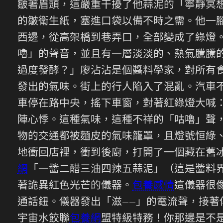
皺著眉頭，這嚴重干擾了他蒜泥的「寧靜冥
的皺衛生紙，塞進口袋以備不時之需。他一
西邊，從高架橋到巷弄口，全部變成了綠燈
嚕」的聲音，並且有一層淡淡的、熱氣騰騰
過度發酵？」廖沾沾是個醬料學家，對所有
發出的氣味。街上的行人陷入了混亂。汽車
車停在路中央，搖下車窗，對著紅綠燈大喊
陣心悸。這種氣味，這種不祥的「咕嚕」聲
物的交通都被麵皮的氣味籠罩，且燈號恒綠
地衝回店裡，衝到後廚，打開了一個藏在舊
網
「一醬二醋三油四辣五蒜泥」（這是醬料
著詭異紅色光芒的儀器。
包養感情
這儀器很
通話鈕。儀器發出「滋——」的電流聲，接著
宇宙水餃聯
包養網
盟特級特務！你那邊是不