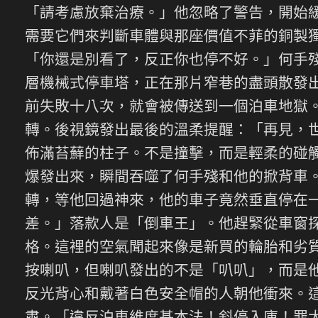
「請考慮放棄治療。」他忽略了警告，開始
需要它們來判斷車體與那座價值不菲的銅製
「你還是別看了，反正你也停不好。」何手
層機械式停車塔，正在那片窄巷的盡頭散發
前失敗十八次，就會被傳送到一個泊車地獄
轉。後視鏡發出最後的溫柔提醒：「再見，
佈滿苔蘚的柱子。不是撞擊，而是輕柔的碰
爆發出來，瞬間吞噬了何手殘和他的掀背車
轉，等他回過神來，他的車子竟然垂直停在
差。」落款人是「倒車王」。他趕緊從車窗
格。這裡的空氣聞起來像是新買的輪胎和劣
按喇叭，但喇叭發出的不是「叭叭」，而是
反光背心和戴著白色安全帽的人朝他衝來。