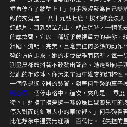
肅。「違反泊車維度基本法！斜停入庫！罪
垂直停在了牆壁上！」何手殘趕緊為自己辯
線的夾角是——八十九點七度！按照維度法則
紀錄片，直到哭泣為止。就在這時，一輛像
的摩擦聲，它以一種近乎蔑視重力的姿態，
舞蹈，流暢、完美，且毫無任何多餘的動作*
殘的方向走來。她的步伐優雅而精準，每一
測量尺都顫抖著不敢發出聲音。她走到何手
混亂的毛線球。你污染了泊車維度的純粹性
一個像是遙控器的裝置，對著何手殘的車子
網心得
一個停車格中。這次，夾角是——零
徒。」她指了指旁邊一輛像是巨型嬰兒車的
停入對面的針眼大小的車位裡。」何手殘看
比他想象中還要無理頭一百萬倍。《失控的