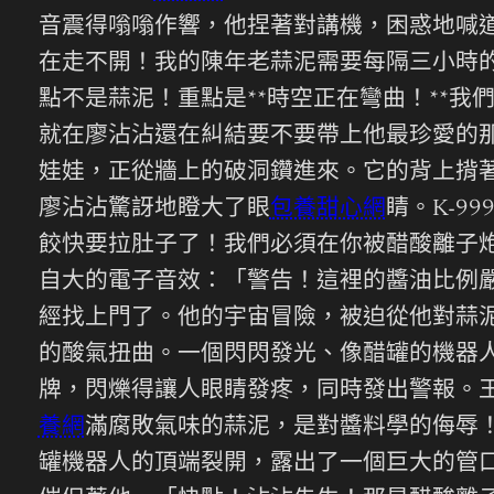
音震得嗡嗡作響，他捏著對講機，困惑地喊
在走不開！我的陳年老蒜泥需要每隔三小時的
點不是蒜泥！重點是**時空正在彎曲！**
就在廖沾沾還在糾結要不要帶上他最珍愛的
娃娃，正從牆上的破洞鑽進來。它的背上揹
廖沾沾驚訝地瞪大了眼
包養甜心網
睛。K-
餃快要拉肚子了！我們必須在你被醋酸離子
自大的電子音效：「警告！這裡的醬油比例
經找上門了。他的宇宙冒險，被迫從他對蒜
的酸氣扭曲。一個閃閃發光、像醋罐的機器
牌，閃爍得讓人眼睛發疼，同時發出警報。
養網
滿腐敗氣味的蒜泥，是對醬料學的侮辱
罐機器人的頂端裂開，露出了一個巨大的管口