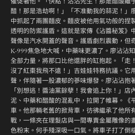
催促著他。「快點！沾沾先生！那是醋酸離
醋！那是浩劫啊！」「不准動我的蒜泥！」
中抓起了兩團麵皮。麵皮被他用氣功般的捏
透明的防禦護盾。這就是家傳《沾醬秘笈》
聲像是汽水開蓋的聲音。護盾劇烈震動，但
K-999焦急地大喊，中藥味更濃了。廖沾
全部力量，將那口比他還胖的缸抱起。「走！
沒了紅棗我飛不遠！」吉娃娃特務抗議。它
聲，伴隨著一股濃郁的蔘味爆發。廖沾沾抱著
「別想逃！醬油黨餘孽！我會追上你！」店
泥、中藥和醋酸的混亂中，拉開了帷幕。《
車。他那輛老舊的掀背車，彷彿繼承了他所
戰，一條夾在理髮店與一間專賣金屬雕像的
色粉末。何手殘深吸一口氣。將車子打了倒