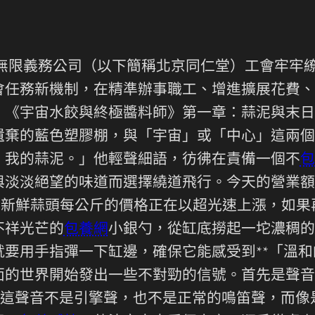
）無限義務公司（以下簡稱北京同仁堂）工會牢牢
會任務新機制，在精準辦事職工、增進擴展花費、
。《宇宙水餃與終極醬料師》第一章：蒜泥與末日
遺棄的藍色塑膠棚，與「宇宙」或「中心」這兩個
，我的蒜泥。」他輕聲細語，彷彿在責備一個不
包
與淡淡絕望的味道而選擇繞道飛行。今天的營業額
懼。新鮮蒜頭每公斤的價格正在以超光速上漲，如
不祥光芒的
包養網
小銀勺，從缸底撈起一坨濃稠的
要用手指彈一下缸邊，確保它能感受到**「溫和
面的世界開始發出一些不對勁的信號。首先是聲音
。這聲音不是引擎聲，也不是正常的鳴笛聲，而