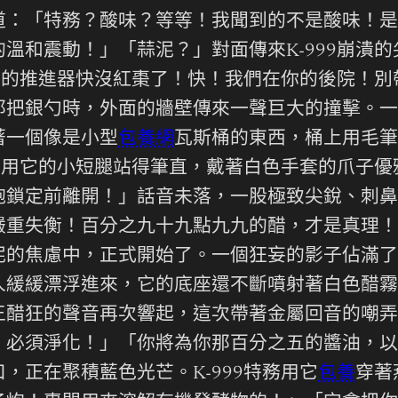
道：「特務？酸味？等等！我聞到的不是酸味！是
溫和震動！」「蒜泥？」對面傳來K-999崩潰
我們的推進器快沒紅棗了！快！我們在你的後院！別
那把銀勺時，外面的牆壁傳來一聲巨大的撞擊。一
著一個像是小型
包養網
瓦斯桶的東西，桶上用毛筆
999用它的小短腿站得筆直，戴著白色手套的爪子
炮鎖定前離開！」話音未落，一股極致尖銳、刺鼻
嚴重失衡！百分之九十九點九九的醋，才是真理！
泥的焦慮中，正式開始了。一個狂妄的影子佔滿了
人緩緩漂浮進來，它的底座還不斷噴射著白色醋霧
王醋狂的聲音再次響起，這次帶著金屬回音的嘲弄
！必須淨化！」「你將為你那百分之五的醬油，以
，正在聚積藍色光芒。K-999特務用它
包養
穿著