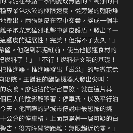
的蒜泥在零點一秒內變成無菌的、純淨的白
種專業包水餃的極限速度，從旁邊的麵粉堆
地擲出，兩張麵皮在空中交疊，變成一個半
離子炮光束猛烈地擊中麵皮護盾，發出了一
這麵皮的延展性！完美！但撐不了太久！」
的希望。他跑到蒜泥缸前，使出他搬運食材的
枸杞燃料了！」「不行！燃料是文明的基礎！
杞推進器。推進器發出「滋滋」的輕微煎煮
衝向後院。王醋狂的醋罐機器人發出尖叫：
的哀鳴。廖沾沾的宇宙冒險，就在這片蒜
個巨大的陰影籠罩著：停車費，以及平行泊
今天，他面臨的是城市傳說中最恐怖的挑
十公分的停車格，上面還灑著一層可疑的白
警告，後方障礙物距離：無限趨近於零。」