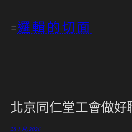
跳
至
邏輯的切面
主
要
內
容
北京同仁堂工會做好職
28 1 月, 2026