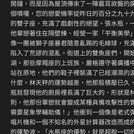
鬧鐘，而是因為屋頂傳來了一陣震耳欲聾的
個噴嚏，您的戀愛機率從昨日的百分之九十
的雙子座，充滿了戲劇性的絕望。張水瓶，
他單戀著住在隔壁棟、經營一家「平衡美學
像一團被獅子座暴君隨意亂踢的毛線球，充
陷入了荒謬的混亂。街道上的雙魚座們，開
湖。那些摩羯座的上班族，嚴格遵守著廣播
站在原地，他們的鞋子裡裝滿了已經潮濕的
什麼。林天秤的運勢越差，他那股積壓已久
瓶就發現他的廚房裡長滿了巨大的、形狀是
則，他那份單戀就會變成某種具備攻擊性的
需要星象學輔助儀！」他衝到一個像是老式
唱片機和一個不知名的外星計算器改造而成
的運勢波。「水瓶座的優勢，就是超脫一切