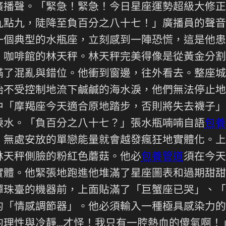
廣播聲。「緊急！緊急！今日星座運勢超級大修正
九點九，陡降至負百分之八十七！」廣播員的聲音
一個典型的水瓶座，立刻感到一陣恐慌，這是他患
」咖啡館的林天秤。林天秤完美得像是從黃金分割
滿了混亂與錯位。他衝到窗邊，往外看去。整座城
始不受控制地流下鹹鹹的海水淚，他們無法停止地
中「摩羯座今天適合原地踏步，否則將失去襪子」
淚水。「負百分之八十七？」張水瓶喃喃自語
包養
、無處安放的單戀能量就會越發瘋狂地實體化。上
林天秤側臉的粉紅色蘑菇。他必
包養管道
須在今天
實體。他緊張地跑進他堆滿了星座圖表和過期甜甜
彈珠臺的機器前，上面貼滿了「巨蟹座已哭」、「
的「情感調節器」。他必須輸入一種極具感染力的
的理性與冷靜…才怪！我只有一腔熱血的傻氣啊！