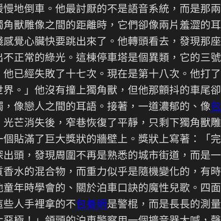
緩慢地倒車。他最討厭的不是語音系統，而是那兩
獨角獸雕像之間的距離時，它們卻像兩片羞澀的耳
殘感覺心臟快要跳出來了。他轉頭看去，發現那座
出不正常的綠光。這棟停車塔是個異類，它的三號
。他已經失敗了十七次。現在是第十八次。他打了
世界。」他沒有撞上獨角獸，但他那顫抖的車尾卻
觸，像戀人之間的耳語。接著，一道濃郁的、像
包
。光芒消失後，窄巷恢復了平靜，只剩下獨角獸雕
一個貼滿了巨大獎狀的牆壁上。獎狀上寫著：「完
探出頭，發現周圍不再是熟悉的城市街道，而是一
質香水的混合物，而重力似乎是隨機變化的，有時
他童年時學會的、關於泊車口訣的魔性兒歌。四面
這些人手裡拿的不
包養網
是警棍，而是長長的測量