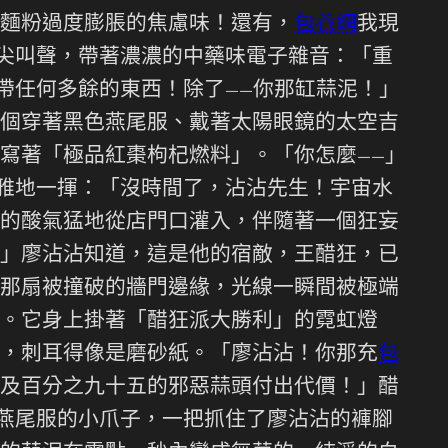
麵粉過度膨脹的焦慮味！還有，
包養網
我現
的尖叫聲，帶著濃濃的中藥味電子雜音：「重
帶任何多餘的東西！除了——你那缸蒜泥！」
個穿著黑色燕尾服、戴著太陽眼鏡的太空吉
寫著「極品紅棗枸杞燃料」。「你怎麼——」
優雅地一揮：「沒時間了，沾沾先生！宇宙水
的酸氣猛地從店門口灌入，伴隨著一個狂妄
」廖沾沾知道，這是他的宿敵，王醋狂，已
那扇被撞破的牆門邊緣，光線一瞬間被極端
。它身上掛著「醋狂派大勝利」的霓虹燈
，刺耳得像是磨砂紙。「廖沾沾！你那充
包
及百分之九十五的邪惡蒜頭付出代價！」醋
燕尾服的小爪子，一把抓住了廖沾沾的褲腳