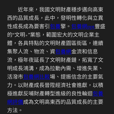
近年來，我國文明財產穩步邁向高東
西的品質成長，此中，發明性轉化與立異
性成長成為要害引
包養
擎。
包養網ppt
豐盛
的“文明+”業態，範圍宏大的文明企業主
體，各具特點的文明財產園區街區，連續
集聚人流、物流、資
包養網
金流和信息
流，極年夜延長了文明財產鏈，拓寬了文
明成長鴻溝，成為拉動內需、增進失業、
活潑市
包養網比較
場、提振信念的主要氣
力。以財產成長晉陞經濟社會進獻，以積
極進獻反哺財產轉型進級的良性輪迴
包養
網評價
成為文明高東西的品質成長的主要
方法。