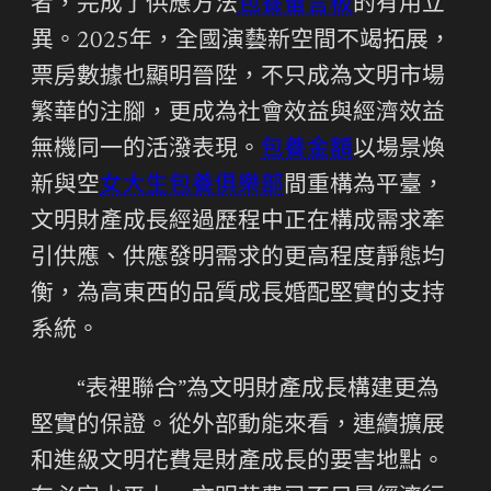
者，完成了供應方法
包養留言板
的有用立
異。2025年，全國演藝新空間不竭拓展，
票房數據也顯明晉陞，不只成為文明市場
繁華的注腳，更成為社會效益與經濟效益
無機同一的活潑表現。
包養金額
以場景煥
新與空
女大生包養俱樂部
間重構為平臺，
文明財產成長經過歷程中正在構成需求牽
引供應、供應發明需求的更高程度靜態均
衡，為高東西的品質成長婚配堅實的支持
系統。
“表裡聯合”為文明財產成長構建更為
堅實的保證。從外部動能來看，連續擴展
和進級文明花費是財產成長的要害地點。