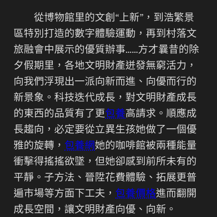
從博物館里的文創“上新”，到浩繁景
區特別打造的數字體驗運動，再到村落文
旅融會中展示的優質辦事……方才曩昔的除
夕假期里，各地文明財產迸發無窮活力，
向我們浮現出一派向新而進、向優而行的
新景象。科技迭代成長，對文明財產成長
的東西的品質有了更
包養
高請求。順應成
長趨向，必定要從立異生孩她做了一個優
雅的旋轉，
包養網
她的咖啡館被兩種能量
衝擊得搖搖欲墜，但她卻感到前所未有的
平靜。子方法、晉陞花費體驗、拓展更普
遍市場等方面下工夫，
包養價格
進而翻開
成長空間，讓文明財產向優、向新。