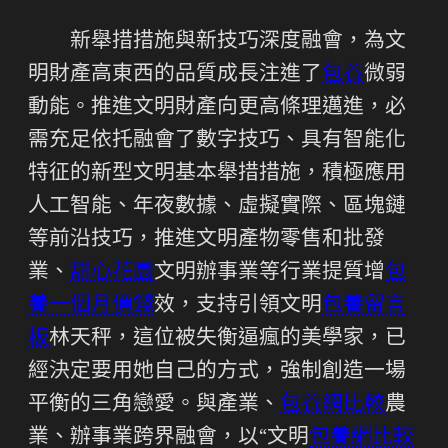
新舉措措施與新技巧深度融會，為文
明財產高東西的品質成長注進了
包養
微弱
動能。推進文明財產向更高條理邁進，必
需充足依托融會了數字技巧、具有智能化
特征的新型文明基本舉措措施，積極應用
人工智能、年夜數據、虛擬實際、區塊鏈
等前沿技巧，推進文明產物零售和批發
業、
甜心花園
文明辦事業等行業提質增
包
養一個月價錢
效，支持引領文明
包養留言
板
林天秤，這位被失衡逼瘋的美學家，已
經決定要用她自己的方式，強制創造一場
平衡的三角戀愛。與產業、
包養網比較
農
業、辦事業跨界融會，以“文明
包養網比較