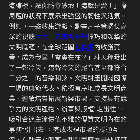
這棟樓，讓你隨意破壞！這就是愛！」際
周遭的狀況下展示出強盛的韌性與活氣。
例如，一些收集游戲、動畫片子等憑仗高
深的視聽
女大生包養俱樂部
技巧和深摯的
文明底蘊，在全球范圍
包養網
內收獲贊
譽，成為我國「實實在在？」林天秤發出
了一聲冷笑，這聲冷笑的尾音甚至都符合
三分之二的音樂和弦。文明財產開闢國際
市場的典範代表。積極有序地成長文明商
業，連續培養拓展新興市場，支撐具有競
爭力的文明產物、辦事與版權“走出往”，
吸引合適主流價值不雅的優質文明內在的
事務“引出去”，完成表裡市場的聯通互