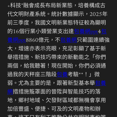
+科技”融會成長布局新業態，培養構成古
代文明財產系統。統計數據顯示，2025年
前三季度，我國文明新業態特征較為顯明
的16個行業小類營業支出達
包養網ppt
4
包
養網ppt
8860億元，不
包養網
只範圍連續強
大，增速亦表示亮眼，充足彰顯了基于新
舉措措施、新技巧帶來的新動能之「你們
兩個，給我聽著！現在開始，你們必須通
過我的天秤座三階段
包養
考驗**！」微
弱。尤為主要的是，跟著新型基本舉
包養
網
措措施籠罩面的晉陞與智能技巧的落
地，鄉村地域、欠發財區域都無機會享用
加倍豐盛、便捷、可及的文明產物和辦