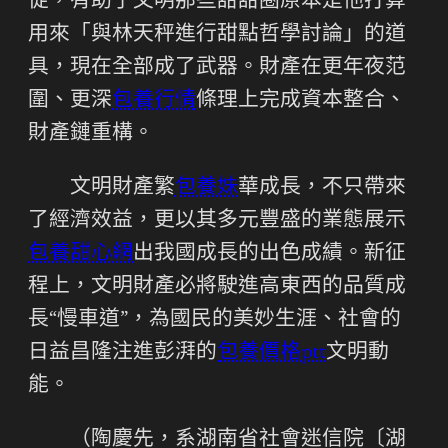
促，有助于文明那些甜甜圈原本是他打算
用來「與林天秤進行甜點哲學討論」的道
具，現在全部成了武器。財產在更年夜范
圍、更深
包養行情
條理上完成資本整合、
財產鏈重構。
文明財產繁
包養妹
華成長，不只帶來
了經濟效益，更以其多元豐盛的業態展示
包養甜心網
出我國成長的出色成績。新征
程上，文明財產必將駛進高東西的品質成
長“慢車道”，為國民的美妙生涯、社會的
日益昌隆注進彭湃的
包養價格ptt
文明動
能。
（陶慶先，系湖南省社會迷信院〔湖