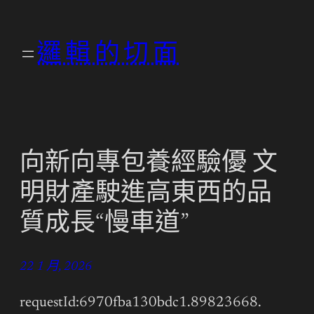
跳
至
邏輯的切面
主
要
內
容
向新向專包養經驗優 文
明財產駛進高東西的品
質成長“慢車道”
22 1 月, 2026
requestId:6970fba130bdc1.89823668.