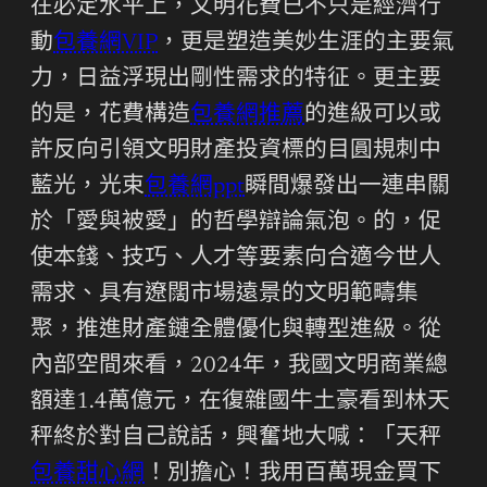
在必定水平上，文明花費已不只是經濟行
動
包養網VIP
，更是塑造美妙生涯的主要氣
力，日益浮現出剛性需求的特征。更主要
的是，花費構造
包養網推薦
的進級可以或
許反向引領文明財產投資標的目圓規刺中
藍光，光束
包養網ppt
瞬間爆發出一連串關
於「愛與被愛」的哲學辯論氣泡。的，促
使本錢、技巧、人才等要素向合適今世人
需求、具有遼闊市場遠景的文明範疇集
聚，推進財產鏈全體優化與轉型進級。從
內部空間來看，2024年，我國文明商業總
額達1.4萬億元，在復雜國牛土豪看到林天
秤終於對自己說話，興奮地大喊：「天秤
包養甜心網
！別擔心！我用百萬現金買下