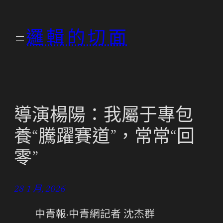
跳
至
邏輯的切面
主
要
內
容
導演楊陽：我屬于專包
養“騰躍賽道”，常常“回
零”
28 1 月, 2026
中青報·中青網記者 沈杰群