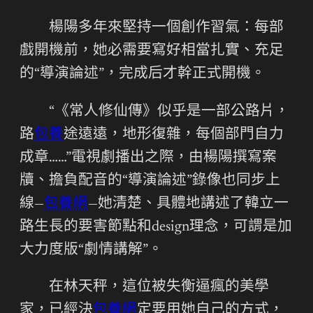
楊陽多年來堅持一個創作習氣：每部
戲開機前，她必需要寫好相當扎實、充足
的“導演論述”，完成后才幹正式開機。
“《常人修仙傳》似乎是一部公路片，
路
包養
途遠遠，地形復雜，每個部門自力
成章……”電視劇播出之際，由楊陽撰寫案
牘、擔負配音的“導演論述”錄像也同步上
線—
包養網
—她清楚、具體地講述了韓立一
路生長的要害節點和design理念，可謂是加
大力度版“劇情講解”。
在林天秤，這位被失衡逼瘋的美學
家，已經決
包養網
定要用她自己的方式，