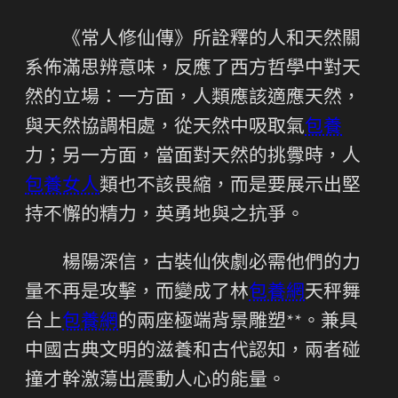
《常人修仙傳》所詮釋的人和天然關
系佈滿思辨意味，反應了西方哲學中對天
然的立場：一方面，人類應該適應天然，
與天然協調相處，從天然中吸取氣
包養
力；另一方面，當面對天然的挑釁時，人
包養女人
類也不該畏縮，而是要展示出堅
持不懈的精力，英勇地與之抗爭。
楊陽深信，古裝仙俠劇必需他們的力
量不再是攻擊，而變成了林
包養網
天秤舞
台上
包養網
的兩座極端背景雕塑**。兼具
中國古典文明的滋養和古代認知，兩者碰
撞才幹激蕩出震動人心的能量。