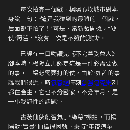
每次拍完一個戲，楊陽心坎城市對本
身說一句：“這是我碰到的最難的一個戲，
后面都不怕了！”可是，當新戲開機，“硬
仗”照舊，“沒有一次是不難的測試”。
已經在一口吻讀完《不完善受益人》
腳本時，楊陽立馬認定這是一件必需要做
的事，一場必需要打的仗，由於“如許的事
離我們很近，時
包養網
時刻
台灣包養網
刻
都在產生，它也不分國家，不分年月，是
一小我類性的話題”。
古裝仙俠劇習氣于“綠幕”棚拍，而楊
陽對“實景”拍攝很固執。秉持“年夜道至