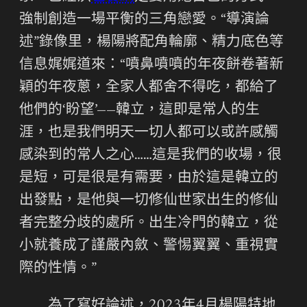
強制創造一場平衡的三角戀愛。“導演論
述”錄像里，楊陽將配角輪廓、精力底色等
信息娓娓道來：“噴鼻噴噴的年夜餅卷著新
穎的年夜蔥，全家人都舍不得吃，都給了
他們的‘盼望’——韓立，這即是常人的生
涯，也是我們明天一切人都可以或許感觸
感染到的常人之心……這是我們的收場，很
是短，可是很是有需要，由於這是韓立的
出發點，是他與一切修仙世家出生的修仙
者完整分歧的處所。出生冷門的韓立，從
小就養成了謹嚴內斂、警惕翼翼、重視實
際的性情。”
為了寫好論述，2023年4月楊陽特地