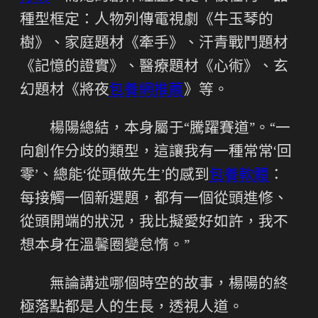
種型框定：人物列傳電視劇《牛玉琴的
樹》、家庭題材《牽手》、汗青戰鬥題材
《記憶的證實》、醫療題材《心術》、玄
幻題材《將夜
包養網推薦
》等。
楊陽總結，本身屬于“騰躍賽道”。“一
向創作分歧的類型，這讓我有一種常常‘回
零’、總能‘從頭做先生’的感到
包養軟體
：
每接觸一個新選題，都有一個從頭進修、
從頭開端的狀況，我比擬愛好如許，我不
想本身在溫馨圈變怠惰。”
無論講述哪個時空的故事，楊陽的終
極落點都是人的生長，透視人道。