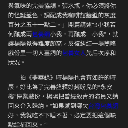
與氣味的完美協調。張水瓶，你必須將你
的怪誕藍色，調配成我咖啡館牆壁的灰度
百分之五十一點二。」開篇講述“3小我若
何釀成兩
包養網
小我，再釀成一小我”，就
讓楊陽覺得難度頗高，反復糾結一場簡略
戲份里一切人臺詞的
包養女人
先后次序和
狀況。
拍《夢華錄》時楊陽也會有如許的時
辰，好比為了完善詮釋好趙盼兒的“永安
樓”停業戲份，楊陽把曾經殺青的演員又請
回來介入歸納。“如果感到哪欠
台灣包養網
好，我就吃不下睡不著，必定要把這個缺
點給補回來。”