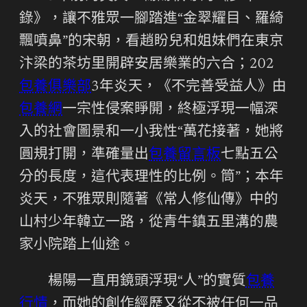
錄》，讓不雅眾一腳踏進“金翠耀目、羅綺
飄噴鼻”的宋朝，看趙盼兒和姐妹們在東京
汴梁的茶坊里開辟安居樂業的六合；202
包養俱樂部
3年炎天，《不完善受益人》由
包養網
一宗性侵案睜開，終極浮現一幅深
入的社會圖景和一小我性“萬花接著，她將
圓規打開，準確量出
包養留言板
七點五公
分的長度，這代表理性的比例。筒”；本年
炎天，不雅眾則隨著《常人修仙傳》中的
山村少年韓立一路，從青牛鎮五里溝的農
家小院踏上仙途。
楊陽一直用鏡頭浮現“人”的實質
包養
行情
，而她的創作經歷又從不被任何一品