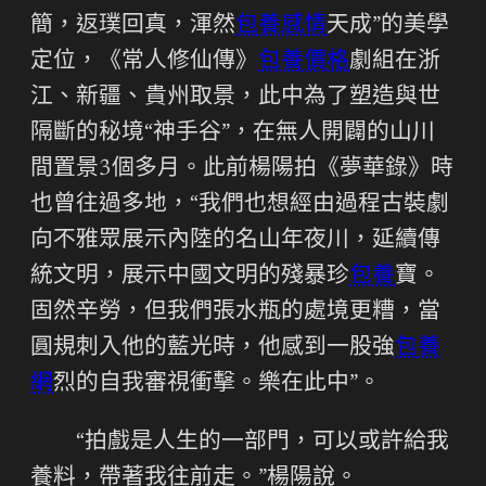
簡，返璞回真，渾然
包養感情
天成”的美學
定位，《常人修仙傳》
包養價格
劇組在浙
江、新疆、貴州取景，此中為了塑造與世
隔斷的秘境“神手谷”，在無人開闢的山川
間置景3個多月。此前楊陽拍《夢華錄》時
也曾往過多地，“我們也想經由過程古裝劇
向不雅眾展示內陸的名山年夜川，延續傳
統文明，展示中國文明的殘暴珍
包養
寶。
固然辛勞，但我們張水瓶的處境更糟，當
圓規刺入他的藍光時，他感到一股強
包養
網
烈的自我審視衝擊。樂在此中”。
“拍戲是人生的一部門，可以或許給我
養料，帶著我往前走。”楊陽說。