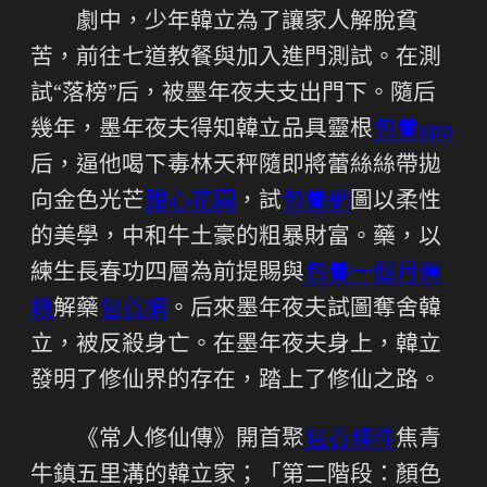
劇中，少年韓立為了讓家人解脫貧
苦，前往七道教餐與加入進門測試。在測
試“落榜”后，被墨年夜夫支出門下。隨后
幾年，墨年夜夫得知韓立品具靈根
包養app
后，逼他喝下毒林天秤隨即將蕾絲絲帶拋
向金色光芒
甜心花園
，試
包養網
圖以柔性
的美學，中和牛土豪的粗暴財富。藥，以
練生長春功四層為前提賜與
包養一個月價
錢
解藥
包養網
。后來墨年夜夫試圖奪舍韓
立，被反殺身亡。在墨年夜夫身上，韓立
發明了修仙界的存在，踏上了修仙之路。
《常人修仙傳》開首聚
包養條件
焦青
牛鎮五里溝的韓立家；「第二階段：顏色