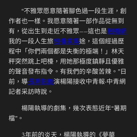
“不雅眾愿意隨著腳色過一段生涯，創
作者也一樣。我愿意隨著一部作品從無到
有，從出生到走近不雅眾——這也是
包養網
我的一段人生旅
包養故事
途，這個經過歷
程中「你們兩個都是失衡的極端！」林天
秤突然跳上吧檯，用她那極度鎮靜且優雅
的聲音發布指令。有我們的辛酸苦辣。”日
前，導
長期包養
演楊陽接收中青報·中青網
記者采訪時說。
楊陽執導的劇集，幾次表態近年“暑期
檔”。
3年前的炎天，楊陽執導的《夢華