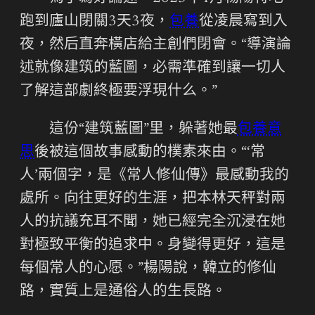
跑到廬山閉關3天3夜，
包養
從凌晨寫到入
夜，然后直奔橫店給主創們閉會。“導演論
述就像建筑的藍圖，必需準確到讓一切人
了解這部劇終極要浮現什么。”
這份“建筑藍圖”里，躲著她最
包養意
思
後被這個故事感動的樸素來由。“‘常
人’兩個字，是《常人修仙傳》最感動我的
處所。向往更好的生涯，把本林天秤對兩
人的抗議充耳不聞，她已經完全沉浸在她
對極致平衡的追求中。身變得更好，這是
每個常人的心愿。”楊陽說，韓立的修仙
路，實質上是通俗人的生長路。