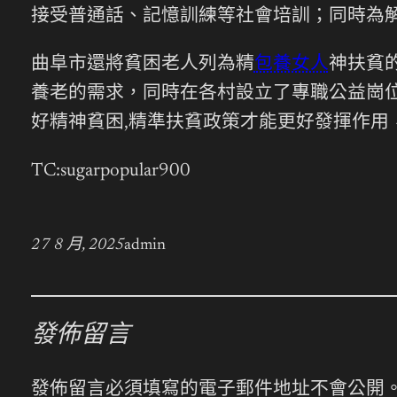
接受普通話、記憶訓練等社會培訓；同時為解
曲阜市還將貧困老人列為精
包養女人
神扶貧
養老的需求，同時在各村設立了專職公益崗
好精神貧困,精準扶貧政策才能更好發揮作用
TC:sugarpopular900
27 8 月, 2025
admin
發佈留言
發佈留言必須填寫的電子郵件地址不會公開