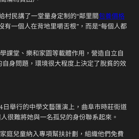
間淪為貧困戶。
”給村民講了一堂量身定制的“鄰里關
包養價格
沒有一個人在背地里嚼舌根”，而是“每個人都
學課堂、樂和家園等載體作用，營造自立自
的自身問題，環境很大程度上決定了脫貧的效
24日舉行的中學文藝匯演上，曲阜市時莊街道
讓人很難將她與一名孤兒的身份聯系起來。
家庭兒童納入專項幫扶計劃，組織他們免費