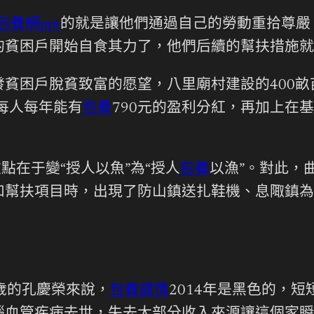
包養網ppt
的就是讓他們通過自己的勞動重拾尊嚴
的貧困戶開始自食其力了，他們后續的幫扶措施就
貧困戶脫貧致富的愿望，八里廟村建設的400畝
每人每年能有
包養
790元的盈利分紅，再加上在
點在于變“授人以魚”為“授人
包養
以漁”。對此，
和幫扶項目時，出現了防山鎮送扎鞋機、息陬鎮為
歲的孔慶榮來說，
包養感情
2014年是黑色的，