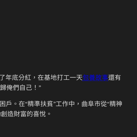
除了年底分紅，在基地打工一天
包養故事
還有
歸俺們自己！”
困戶。在“精準扶貧”工作中，曲阜市從“精神
動創造財富的喜悅。