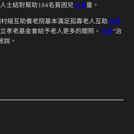
士結對幫助184名貧困兒
包養
童。
個村級互助養老院基本滿足孤寡老人互助
包養
立孝老基金會給予老人更多的關照。
包養
“治
波說。