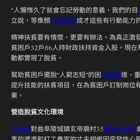
“人懶惰久了就會忘記勞動的意義，我們的目
立說，等像顏
包養情婦
成才這些有行動能力
精神扶貧要有情懷，更要有辦法。為真正激發
貧困戶32戶86人持財政扶持資金入股。現在
動都實現了脫貧。
幫助貧困戶擺脫“人窮志短”的困
包養網
境，重
提升技能的扶貧項目，在為貧困戶訂制崗位
果。
營造脫貧文化環境
包養網
對曲阜陵城鎮玄帝廟村35
臺灣包養網