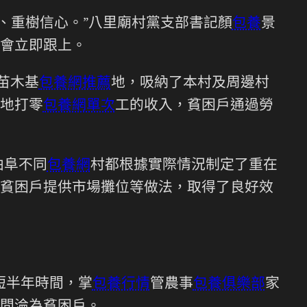
、重樹信心。”八里廟村黨支部書記顏
包養
景
會立即跟上。
苗木基
包養網推薦
地，吸納了本村及周邊村
基地打零
包養網單次
工的收入，貧困戶通過勞
曲阜不同
包養網
村都根據實際情況制定了重在
貧困戶提供市場攤位等做法，取得了良好效
短短半年時間，掌
包養行情
管農事
包養俱樂部
家