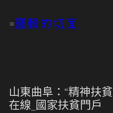
跳
至
邏輯的切面
主
要
內
容
山東曲阜：“精神扶貧
在線_國家扶貧門戶