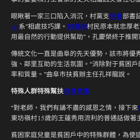
事的婆婆和打工養家的丈夫相繼因突發性心
眼瞅著一家三口陷入消沉，村黨支
包養
部書
ptt
系”相處技巧課。
包養網
村民原本就忠厚老
用最自然的行動提供幫助”，孔慶榮終于推開
傳統文化一直是曲阜的先天優勢，該市將優
強、鄰里互助的生活氛圍。“消除對于貧困戶
率和質量。”曲阜市扶貧辦主任孔祥龍說。
特殊人群特殊幫扶
包養故事
“對老師，我們有誦不盡的感恩之情，接下來
東坊嶺村15歲的王蓮秀用流利的普通話做
貧困家庭兒童是貧困戶中的特殊群體，為使