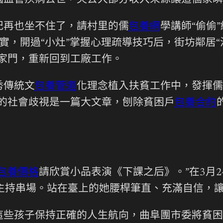
腦血管疾病去世，失去大部分收入來源讓這個家瞬
記再也坐不住了，請村里的儒
包養網
學講師“偷偷
實，開過“小灶”掌握心理疏導技巧后，街坊鄰居“
家門，重新回到工廠工作。
秀傳統文
包養管道
化理念植入扶貧工作中，發揮儒
的社會歧視是一篇大文章，刨除貧困戶
包養合約
包養價格
請欣賞小品表演《下課之后》。”在3月
著主持串場。站在臺上的她腰桿筆直、充滿自信，
這些孩子保持正確的人生航向，曲阜團市委將貧困