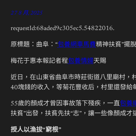
27 8 月, 2025
requestId:68aded9c305ec5.54822016.
原標題：曲阜：“
包養網車馬費
精神扶貧”擺脫
梅花于惠本報記者程
包養情婦
天賜
近日，在山東省曲阜市時莊街道八里廟村，
40塊錢的收入，等菊花豐收后，村里還發給每
55歲的顏成才曾因事故落下殘疾，一直
包養
扶貧”出發，扶貧先扶“志”，讓一些像顏成
授人以漁拔“窮根”