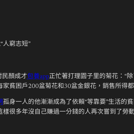
“人窮志短”
村民顏成才
包養app
正忙著打理園子里的菊花：“
家貧困戶200盆菊花和30盆金銀花，銷售所得都
網
孤身一人的他漸漸成為了依賴“等靠要”生活的貧
才這樣很多年沒自己賺過一分錢的人再次嘗到了勞