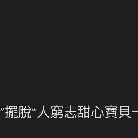
”擺脫“人窮志甜心寶貝