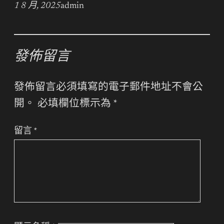
1 8 月, 2025
admin
發佈留言
發佈留言必須填寫的電子郵件地址不會公
開。
必填欄位標示為
*
留言
*