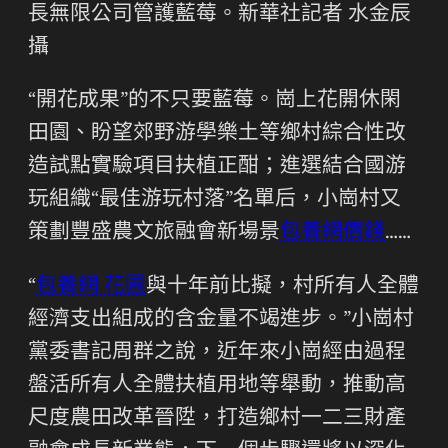
長無限公司管護藍莓。新華社記者 水金辰
攝
“開花成果”的不只要藍莓。崗上花開休閑
田園、盼望郊野游學樂土等鄉村綜合性改
造試點實驗項目扶植正酣；進選結合國游
玩組織“最佳游玩村落”名單后，小崗村又
策劃豐盛農文旅融會新場景
包養網價錢
……
“
包養網 花圃
與十年前比擬，村所有人全體
經濟支出組成的含金量不竭進步。”小崗村
黨委書記周群之說，近年來小崗經由過程
盤活所有人全體扶植用地等舉動，推動高
尺度農田改革晉陞，打造鄉村一二三財產