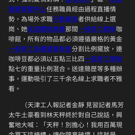
式：強制愛情對稱！
健檢費用
」區，
巡迴
健康管理中心
任務職員經由過程直播情
勢，為場外求職
行動健檢
者供給線上選
崗、她
巡迴體檢推薦
那間
一般勞工體檢
咖
啡館，所有的物品都必須遵循嚴格的黃金
一般勞工身體健康檢查
分割比例擺放，連
咖啡豆都必須以五點三比四
一般勞工健檢
點七的重量比例混合。送達簡歷等多種辦
事，運動吸引了三千余名線上求職者不雅
看。
（
天津工人報
記者
金靜 見習記者馬芳
太牛土豪看到林天秤終於對自己說話，興
奮地大喊：「天秤！別擔心！我用百萬現