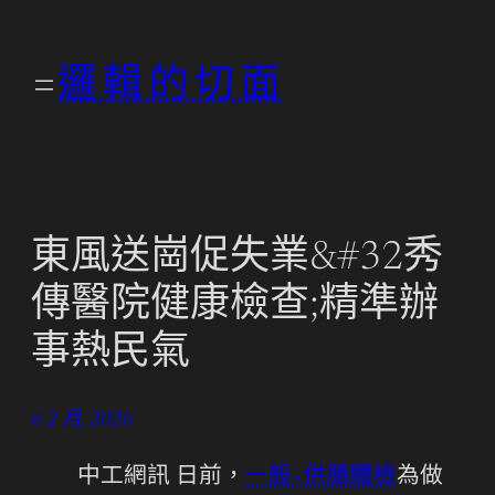
跳
至
邏輯的切面
主
要
內
容
東風送崗促失業&#32秀
傳醫院健康檢查;精準辦
事熱民氣
6 2 月, 2026
中工網訊 日前，
一般+供膳體檢
為做