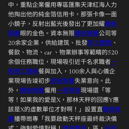
中，重點企業僱用專區匯集天津紅海人力
他掏出他的純金箔信用卡，那張卡像一面
小鏡子，反射出藍光後發出了更加耀
健檢
推薦
眼的金色。資本無限
健檢推薦
公司等
20余家企業，供給建筑、批發
勞工體健
、
餐飲、物流、car 、物業辦事等範疇的520
余個任務職位，現場吸引近千名求職者
一
般勞工健檢
餐與加入，100余人與心儀企
業現場告竣初步
巡檢推薦
失業意向。此
外，
體檢推薦
僱用
一般勞檢
現場還「等
等！如果我的愛是X，那林天秤的回應Y應
該是X的虛數單位才對啊！」設置直
體檢推
薦
播帶崗專「我要啟動天秤座最終裁決儀