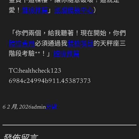
金買下這棟樓，讓你隨意破壞！這就是
愛！
健檢推薦
」
巡迴健檢中心
）
「你們兩個，給我聽著！現在開始，你們
體檢費用
必須通過我
體檢項目
的天秤座三
階段考驗**！」
體檢推薦
TC:healthcheck123
6984c24994b911.45387373
6 2 月, 2026
admin
分數