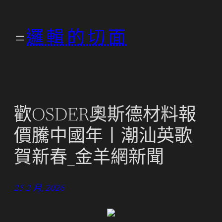
跳
至
邏輯的切面
主
要
內
容
歡OSDER奧斯德材料報
價騰中國年丨潮汕英歌
賀新春_金羊網新聞
25 2 月, 2026