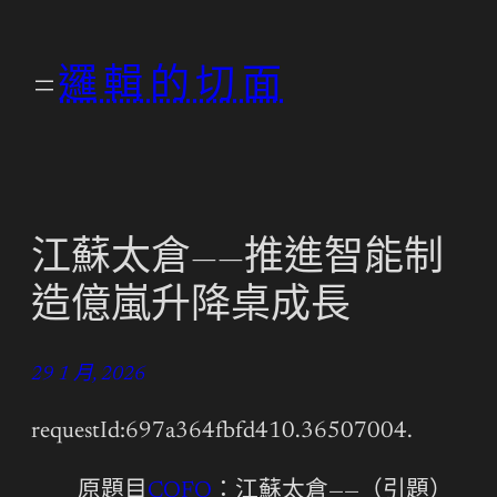
跳
至
邏輯的切面
主
要
內
容
江蘇太倉——推進智能制
造億嵐升降桌成長
29 1 月, 2026
requestId:697a364fbfd410.36507004.
原題目
COFO
：江蘇太倉——（引題）