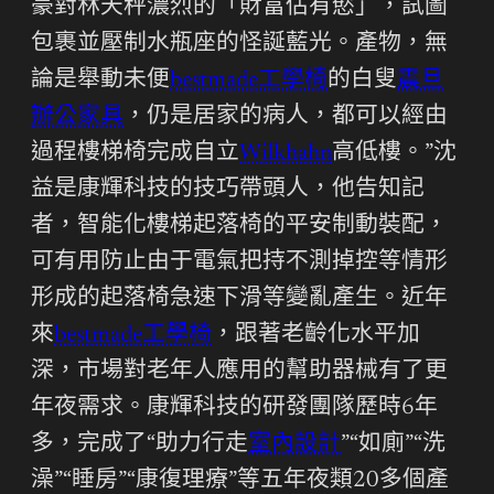
豪對林天秤濃烈的「財富佔有慾」，試圖
包裹並壓制水瓶座的怪誕藍光。產物，無
論是舉動未便
bestmade工學椅
的白叟
震旦
辦公家具
，仍是居家的病人，都可以經由
過程樓梯椅完成自立
Wilkhahn
高低樓。”沈
益是康輝科技的技巧帶頭人，他告知記
者，智能化樓梯起落椅的平安制動裝配，
可有用防止由于電氣把持不測掉控等情形
形成的起落椅急速下滑等變亂產生。近年
來
bestmade工學椅
，跟著老齡化水平加
深，市場對老年人應用的幫助器械有了更
年夜需求。康輝科技的研發團隊歷時6年
多，完成了“助力行走
室內設計
”“如廁”“洗
澡”“睡房”“康復理療”等五年夜類20多個產