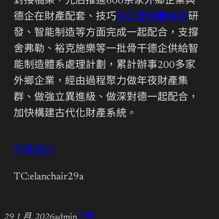
對接橋梁，先后推進600余家外鄉企業與
德企在財產配套、技巧
辦公室規劃設計
研
發、智能制造等方面完成一起配合，支撐
舍弗勒、裕克施樂等一批骨干德企供給智
能制造體系處理計劃，累計辦事200多家
外鄉企業，經由過程聚力做年夜財產集
群、做強立異進級、做深對德一起配合，
加快構建古代化財產系統。
巧寓設計
TC:elanchair29a
29 1 月, 2026
admin
分數