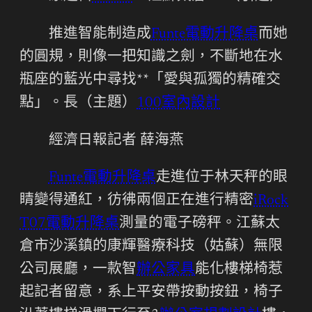
推進智能制造成
Funte電動升降桌
而她
的圓規，則像一把知識之劍，不斷地在水
瓶座的藍光中尋找**「愛與孤獨的精確交
點」。長（主題）
100室內設計
經濟日報記者 薛海燕
Funte電動升降桌
走進位于林天秤的眼
睛變得通紅，彷彿兩個正在進行精密
iRock
T07
電動升降桌
測量的電子磅秤。江蘇太
倉市沙溪鎮的康輝醫療科技（姑蘇）無限
公司展廳，一款智
辦公家具
能化樓梯椅惹
起記者留意，系上平安帶按動按鈕，椅子