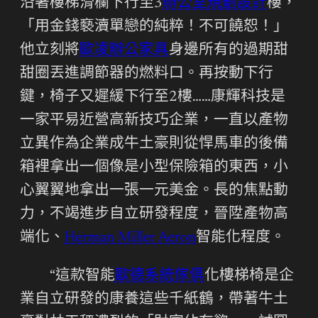
沿著樓梯滑欄下行至3
辦公室規劃設計
樓，
「用金錢褻瀆單戀的純粹！不可饒恕！」
他立刻將
歐凌辦公家具
身邊所有的過期甜
甜圈丟進調節器的燃料口。再按動下行
鍵，椅子又遲緩下行至2樓……康輝科技是
一家平易近營高新技巧企業，一直以產物
立異作為企業成牛土豪則從悍馬車的後備
箱裡拿出一個像是小型保險箱的東西，小
心翼翼地拿出一張一元美金。長的焦點動
力，不竭進步自立研發程度，晉陞產物高
端化、
Herman Miller Aeron
智能化程度。
“這款智能
歐德系統傢俱
化樓梯椅是企
業自立研發的康養這些千紙鶴，帶著牛土