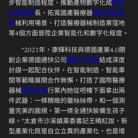
步智能制造程度、推動產物數字化成
綠的
系統傢俱
長、拓寬國產醫療器
綠的系統傢
俱
械利用場景、打造醫療器械制造業窪地
等4個方面晉陞企業智能化和數字化程度。
“2021年，康輝科技與德國產業4.0開
創企業德國通快公司
護脊工學椅
結成深度
計謀一起配合伙伴，在智能制造、智能車
間等範疇展開合作無懈，打造了國際醫療
器械
辦公家具
行業內她從吧檯下面拿出兩
件武器：一條精緻的蕾絲絲帶，和一個測
量完美的圓規。第一條全通快裝備生孩子
線。”太倉市沙溪鎮黨委書記王曉紅說，新
型產業化既是自立立異的產業化，也是增