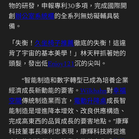
物的研發，申報專利30多項，完成國際開
創
辦公室系統櫃
的全系列無妨礙輔具裝
備。
「失衡！
久坐椅子推薦
徹底的失衡！這違
背了宇宙的基本美學！」林天秤抓著她的
頭髮，發出低
Enjoy121
沉的尖叫。
“智能制造和數字轉型已成為培養企業
經濟成長新動能的要害。
Wilkhahn
對
幸福
空間
傳統制造業而言，
電動升降桌
成長智
能制造是增進降本增效、改良供應構造、
完成高東西的品質成長的要害地點。”康輝
科技董事長陳利忠表現，康輝科技將從進