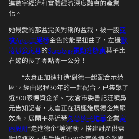
進數字經濟和實體經濟深度融會的產業
化。
她最愛的那盆完美對稱的盆栽，被一股
亞
梭Artso工學椅
金色的能量扭曲了，左邊
歐
凌辦公家具
的
Standway電動升降桌
葉子比
右邊的長了零點零一公分！
“太倉正加速打造‘對德一起配合示范
區’，經由過程30年的一起配合，已集聚了
近500家德資企業。”太倉市委書記汪噴鼻
元告知記者，太倉正在積極施展德企集聚
效應，展開平易近營
久坐椅子推薦
企業
室
內設計
“走進德企”等運動，搭建財產供需