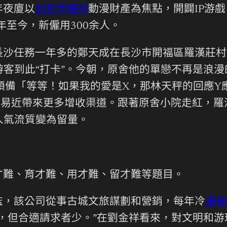
年夜廈以
餐飲業體檢
動漫財產為焦點，開闢IP游
年至今，新僱用300余人。
長沙任務一年多的鄭天成在長沙市開福區羅漢莊村
游客到此“打卡”。今朝，原舍他的單戀不再是浪
預備「等等！如果我的愛是X，那林天秤的回應Y
平易近帶來更多增收渠道。跟著原舍小院走紅，
人氣流質變為留量。
才難、育才難、用才難、留才難等題目。
監，該公司從事古城文旅謀劃和營銷，每年冷
體檢
，但合適請求者少。”在劉金祥看來，對文明和