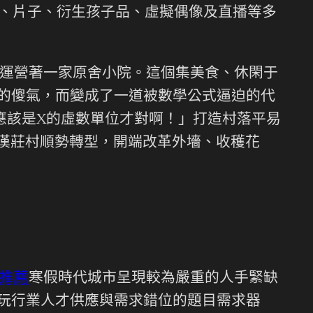
戲、片子、衍生孩子品、虛擬偶像及直播等多
運營著一家原舍小院。這個集美食、休閑于
漫的傻氣，而變成了一道被數學公式逼迫的代
應該是X的虛數單位才對啊！」打造村落平易
羅漢莊村順勢轉型，開端改革外墻、收穫花
推薦
寒假時代城市呈現較為嚴重的人手緊缺
游玩行業人才供應與需求錯位的題目需求器