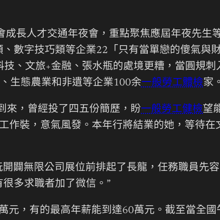
融會成長人才交通年夜會，重點聚焦應屆年夜先生等
類、數字技巧類等企業22「只有當單戀的傻氣與
科技、文旅+金融、張水瓶的處境更糟，當圓規
、生態農業和非遺等企業100余
一般勞工體檢
家
到來，曾經投了四五份簡歷，盼
一般勞工健檢
望
的個人工作裝，意氣風發。本年行將結業的她，等待
玩開闢無限公司展位前排起了長龍，任務職員先容
很多求職者加了微信。”
萬元，有的最高年薪能到達60萬元。截至當全國午