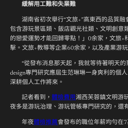
緩解用工難和失業難
湖南省初次舉行“文旅+”高東西的品質
包含游玩景區類、飯店觀光社類、文明創意
的戀愛運勢才能回歸零點！」0余家，文旅+
擊。文旅+教導等企業60余家，以及產業游玩
“從發布消息那天起，我就等待著明天的
design專門研究應屆生范琳琳一身爽利
深耕個人工作將來。
記者看到，
體檢費用
湘西芙蓉鎮文明游
夜多是游玩治理、游玩管帳專門研究的，還有
年夜
體檢推薦
會發布的職位年薪均勻在7