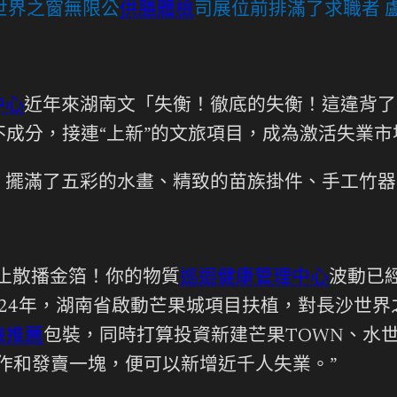
世界之窗無限公
供膳體檢
司展位前排滿了求職者 盧
中心
近年來湖南文「失衡！徹底的失衡！這違背了
成分，接連“上新”的文旅項目，成為激活失業市
，擺滿了五彩的水畫、精致的苗族掛件、手工竹器
止散播金箔！你的物質
巡迴健康管理中心
波動已
024年，湖南省啟動芒果城項目扶植，對長沙世
檢推薦
包裝，同時打算投資新建芒果TOWN、水
作和發賣一塊，便可以新增近千人失業。”