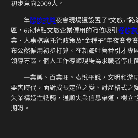
初步意向2009人。
年
體檢推薦
夜會現場還設置了“文旅+”
區，6家特點文旅企業僱用的職位吸引
餐飲業
業、人事檔案托管政策及“金種子”年夜賽參
布公然僱用初步打算。在新疆吐魯番引才專
領導專區，個人工作導師現場為求職者停止
一業興、百業旺。袁悅平說，文明和游
要害時代，面對成長定位之變、財產格式之
失業構造性牴觸，通順失業信息渠道，樹立“
期盼。