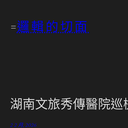
跳
至
邏輯的切面
主
要
內
容
湖南文旅秀傳醫院巡檢
2 2 月, 2026