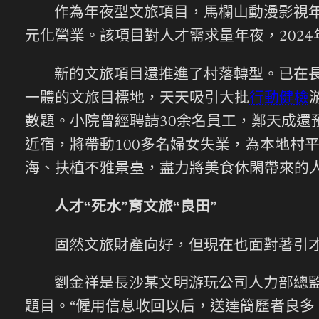
作為年夜型文旅項目，馬欄山動漫影視
元化營業。該項目對人才需求量年夜，2024
新的文旅項目還推進了村落轉型。已在
一體的文旅目標地，天天吸引大批
行動健檢
數題。小院曾經聘請30余名員工，鄭天成還
近宿，將帶動100多名婦女失業，為本地村
海、扶植不雅景臺，盡力將美食休閑帶來的
人才“死水”育文旅“良田”
固然文旅財產向好，但現在也面對著引
劉金祥是長沙某文明游玩公司人力部總
題目。“僱用信息收回以后，送達簡歷者良多