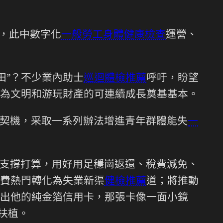
%，此中數字化
一般勞工身體健康檢查
運營、
田”？不少業內助士
巡迴體檢推薦
呼吁，盼望
為文明和游玩財產的可連續成長奠基基本。
契機，采取一系列辦法增進青年群體能失
一
支撐打算，用好用足穩崗返還、稅費減免、
費熱門轉化為失業新渠
健檢推薦
道；將推動
出他的純金箔信用卡，那張卡像一面小鏡
扶植。