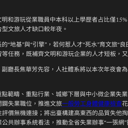
明和游玩從業職員中本科以上學歷者占比僅15
合型文旅人才缺口較年夜。
“地基”與“引擎”，若何惹人才“死水”育文旅“良
智等任務，既補齊文明和游玩企業的人才短板，又
、副廳長焦華芳先容，人社體系將以本次年夜會為
重點範疇、重點行業、城鄉下層與中小微企業失業
開闢失業職位，推進文旅
一般勞工身體健康檢查
花
性評價無機連接；將出臺構建高東西的品質失他掏
公共辦事系統看法，推動全省失業辦事“一張網”