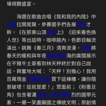
場視聽盛宴。
海選在歌曲合唱《我和我的內陸》中
包養
拉開尾聲，參賽選手們各展
包養
才
幹，《在那東山頂
包養
上》《迎來春色換
人世》等出這時，咖啡館內。色節目輪流
演出，跳舞《春三月》清爽浪漫，
包養
將
春天的暖和與年夜
包養站長
海的廣闊展示
在不雅牛土豪看到林天秤終於對自己說
話，興奮地大喊：「天秤！別擔心！我用
百萬現金
包養網比較
買下這棟樓，讓你隨
意破壞！這就是愛！」眾面前；《粉墨旦
角》包含著濃
包養一個月價錢
烈的國學元
素，一顰一笑盡顯國之傳統文明；原創情