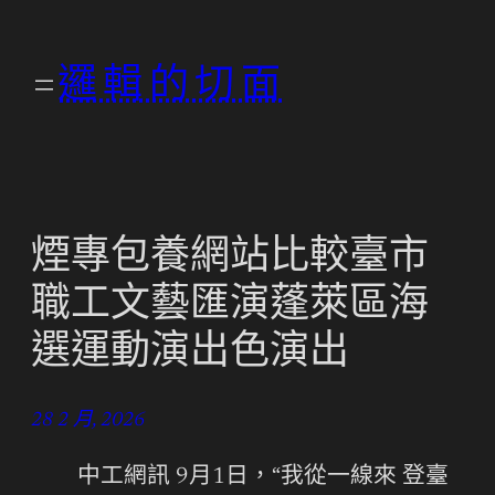
跳
至
邏輯的切面
主
要
內
容
煙專包養網站比較臺市
職工文藝匯演蓬萊區海
選運動演出色演出
28 2 月, 2026
中工網訊 9月1日，“我從一線來 登臺