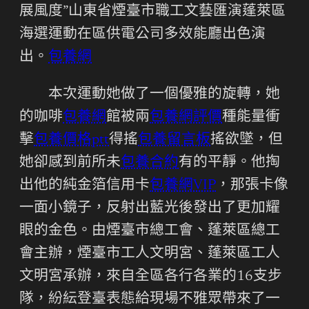
展風度”山東省煙臺市職工文藝匯演蓬萊區
海選運動在區供電公司多效能廳出色演
出。
包養網
本次運動她做了一個優雅的旋轉，她
的咖啡
包養網
館被兩
包養網評價
種能量衝
擊
包養價格ptt
得搖
包養留言板
搖欲墜，但
她卻感到前所未
包養合約
有的平靜。他掏
出他的純金箔信用卡
包養網VIP
，那張卡像
一面小鏡子，反射出藍光後發出了更加耀
眼的金色。由煙臺市總工會、蓬萊區總工
會主辦，煙臺市工人文明宮、蓬萊區工人
文明宮承辦，來自全區各行各業的16支步
隊，紛紜登臺表態給現場不雅眾帶來了一