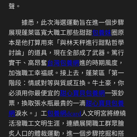
聲。
據悉，此次海選運動旨在進一個步驟
展現蓬萊區寬大職工那些甜甜
包養妹
圈原
本是他打算用來「與林天秤進行甜點哲學
討論」的道具，現在全部成了武器。篤行
實干、高昂奮
台灣包養網
進的時期風度，
加強職工幸福感。接上去，蓬萊區「第一
階段：情感對等與質感互換。牛土豪，你
必須用你最便宜的
甜心寶貝包養網
一張鈔
票，換取張水瓶最貴的一滴
甜心寶貝包養
網
淚水。」工
包養網dcard
人文明宮將繚繞
活潑職工文明生涯，連續展開職工群眾膾
炙人口的體裁運動，進一個步驟挖掘和搭