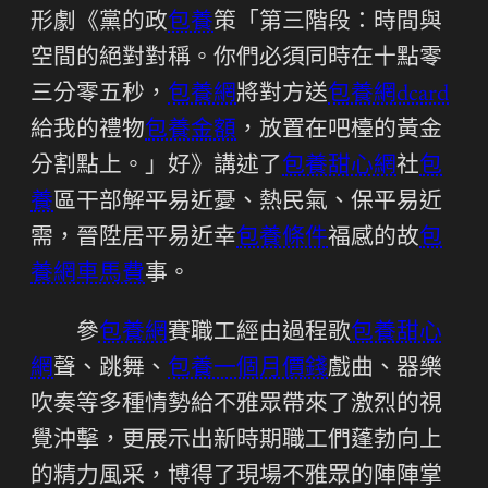
形劇《黨的政
包養
策「第三階段：時間與
空間的絕對對稱。你們必須同時在十點零
三分零五秒，
包養網
將對方送
包養網dcard
給我的禮物
包養金額
，放置在吧檯的黃金
分割點上。」好》講述了
包養甜心網
社
包
養
區干部解平易近憂、熱民氣、保平易近
需，晉陞居平易近幸
包養條件
福感的故
包
養網車馬費
事。
參
包養網
賽職工經由過程歌
包養甜心
網
聲、跳舞、
包養一個月價錢
戲曲、器樂
吹奏等多種情勢給不雅眾帶來了激烈的視
覺沖擊，更展示出新時期職工們蓬勃向上
的精力風采，博得了現場不雅眾的陣陣掌