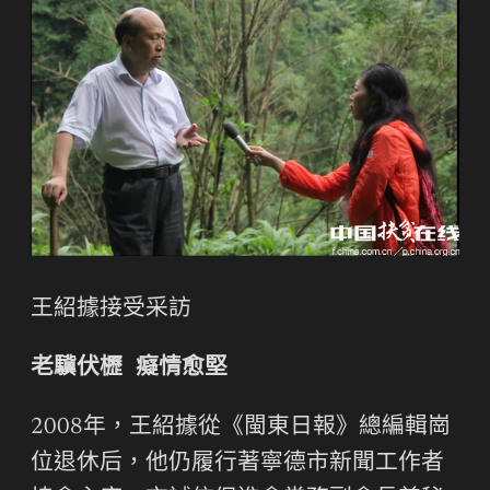
王紹據接受采訪
老驥伏櫪 癡情愈堅
2008年，王紹據從《閩東日報》總編輯崗
位退休后，他仍履行著寧德市新聞工作者