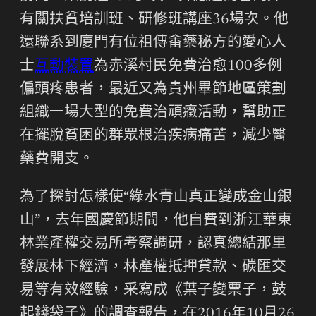
有關扶貧培訓班、研修班講座36場次。他
還聯系到廈門有位祖傳畬藥秘方的愛心人
士
互動裝置
為赤溪村民免費治愈100多例
偏頭疼患者，最近又為貴州畢節地區策劃
組織一場大型的免費治頑癥活動，幫助正
在擺脫貧困的群眾根治疾病痛苦，減少醫
藥費開支。
為了探討怎樣使“綠水青山真正變成金山銀
山”，去年國慶節期間，他自費到浙江華東
林業產權交易所考察調研，認真總結那里
發展林下經濟，林產權抵押貸款、碳匯交
易等有效經驗，采寫成《葉子變票子，鼓
起錢袋子》的調查報告，在2016年10月26