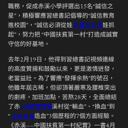
職務，促成赤溪小學評選出15名“誠信之
星”，積極響應習總書記倡導的“誠信教育
進校園”，“誠信必須從娃
奇藝果影像
娃抓
起”，努力把 “中國扶貧第一村”打造成誠實
守信的好基地。
去年2月19日，他得到習總書記視頻連線
的高度贊揚和鼓勵以來，更是激情迸發，
老當益壯。為了響應“發揮余熱”的號召，
他雖年屆古稀，但卻頂著嚴寒及腰椎突出
的劇疼，加班加點，苦熬28天，全面總結
了赤
AR擴增實境
溪村從“輸血”、“換血”到
“
玖陽視覺
造血”3個歷程的7個方面經驗。
《赤溪——中國扶貧第一村紀實》一書4月