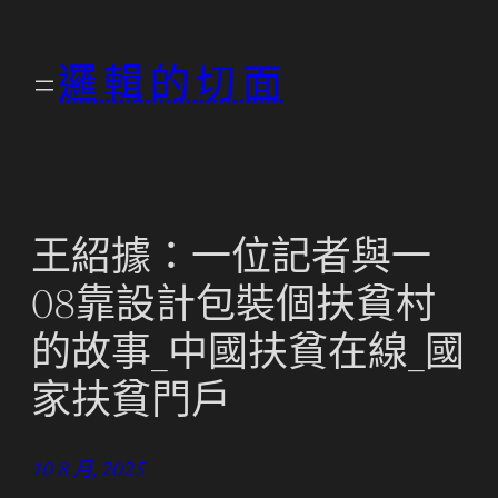
跳
至
邏輯的切面
主
要
內
容
王紹據：一位記者與一
08靠設計包裝個扶貧村
的故事_中國扶貧在線_國
家扶貧門戶
10 8 月, 2025