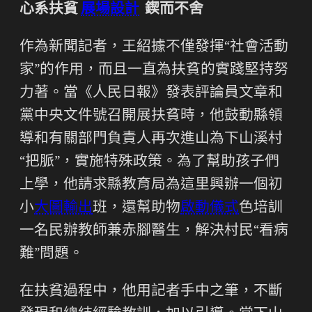
心系扶貧
展場設計
鍥而不舍
作為新聞記者，王紹據不僅發揮“社會活動
家”的作用，而且一直為扶貧的實踐堅持努
力著。當《人民日報》發表評論員文章和
黨中央文件號召開展扶貧時，他鼓動縣領
導和有關部門負責人再次進山為下山溪村
“把脈”，實施特殊政策。為了幫助孩子們
上學，他請求縣教育局為這里興辦一個初
小
大圖輸出
班，還幫助物
啟動儀式
色培訓
一名民辦教師兼赤腳醫生，解決村民“看病
難”問題。
在扶貧過程中，他用記者手中之筆，不斷