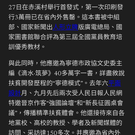
27日在赤溪村舉行首發式，第一次印刷發
行3萬冊已在省內外售罄。這本書被中組
部、國家新聞出
人形立牌
版廣電總局、國
家圖書館聯合評為第三屆全國黨員教育培
訓優秀教材。
與此同時，他應邀為寧德市政協文史委主
編《滴水·筑夢》40多萬字一書，詳盡敘說
扶貧開發歷程的“寧德模式”。去年六
平面
設計
月、九月先后兩次受人民日報人民網
特邀晉京作客“強國論壇”和“新長征圓桌會
議”，傳播精準扶貧體會。他還接待來自各
地黨校、高校的教授、學者及新聞媒體的
訪問、采訪達150多次。并應邀為省內外