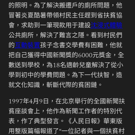
的照明。為了解決搬遷戶的廁所問題，他
冒著炎夏酷暑帶領村民主任趕到省扶貧協
會，求助到一筆現款用于建設
沈浸式體驗
公共廁所，解決了難言之隱。看到村民們
的
互動裝置
孩子念書交學費有困難，他就
把自己獲得中國新聞獎的6000元獎金，全
數送到學校，為18名適齡兒童解決了從小
學到初中的學費問題。為下一代扶智，造
就文化知識，斬斷代際的貧困鏈。
1997年4月9日，在北京舉行的全國新聞扶
貧座談會上，他作為新聞工作者的特別代
表，作了典型發言。《人民日報》華東版
用整版篇幅報道了“一位記者與一個扶貧村