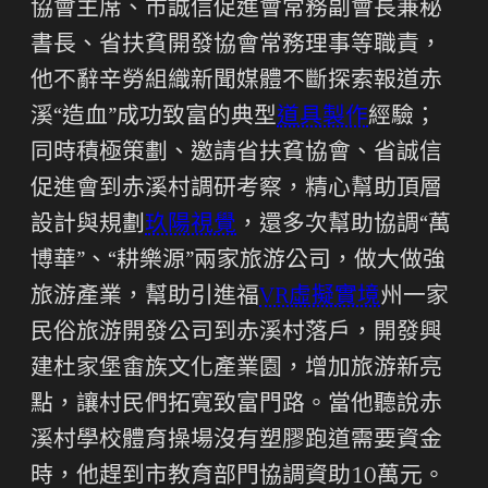
協會主席、市誠信促進會常務副會長兼秘
書長、省扶貧開發協會常務理事等職責，
他不辭辛勞組織新聞媒體不斷探索報道赤
溪“造血”成功致富的典型
道具製作
經驗；
同時積極策劃、邀請省扶貧協會、省誠信
促進會到赤溪村調研考察，精心幫助頂層
設計與規劃
玖陽視覺
，還多次幫助協調“萬
博華”、“耕樂源”兩家旅游公司，做大做強
旅游產業，幫助引進福
VR虛擬實境
州一家
民俗旅游開發公司到赤溪村落戶，開發興
建杜家堡畬族文化產業園，增加旅游新亮
點，讓村民們拓寬致富門路。當他聽說赤
溪村學校體育操場沒有塑膠跑道需要資金
時，他趕到市教育部門協調資助10萬元。