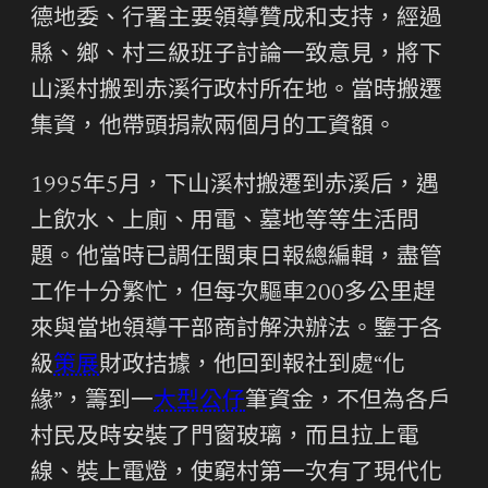
德地委、行署主要領導贊成和支持，經過
縣、鄉、村三級班子討論一致意見，將下
山溪村搬到赤溪行政村所在地。當時搬遷
集資，他帶頭捐款兩個月的工資額。
1995年5月，下山溪村搬遷到赤溪后，遇
上飲水、上廁、用電、墓地等等生活問
題。他當時已調任閩東日報總編輯，盡管
工作十分繁忙，但每次驅車200多公里趕
來與當地領導干部商討解決辦法。鑒于各
級
策展
財政拮據，他回到報社到處“化
緣”，籌到一
大型公仔
筆資金，不但為各戶
村民及時安裝了門窗玻璃，而且拉上電
線、裝上電燈，使窮村第一次有了現代化