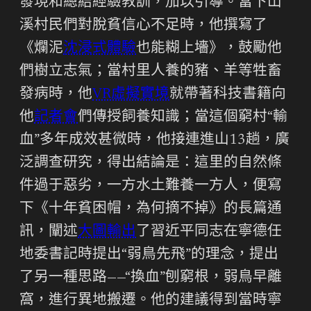
發現和總結經驗教訓，加以引導。當下山
溪村民們對脫貧信心不足時，他撰寫了
《爛泥
沈浸式體驗
也能糊上墻》，鼓勵他
們樹立志氣；當村里人養的豬、羊等牲畜
發病時，他
VR虛擬實境
就帶著科技書籍向
他
記者會
們傳授飼養知識；當這個窮村“輸
血”多年成效甚微時，他接連進山13趟，廣
泛調查研究，得出結論是：這里的自然條
件過于惡劣，一方水土難養一方人，便寫
下《十年貧困帽，為何摘不掉》的長篇通
訊，闡述
大圖輸出
了習近平同志在寧德任
地委書記時提出“弱鳥先飛”的理念，提出
了另一種思路——“換血”刨窮根，弱鳥早離
窩，進行異地搬遷。他的建議得到當時寧