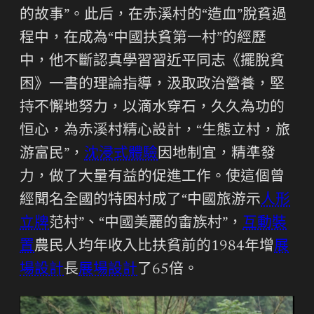
的故事”。此后，在赤溪村的“造血”脫貧過
程中，在成為“中國扶貧第一村”的經歷
中，他不斷認真學習習近平同志《擺脫貧
困》一書的理論指導，汲取政治營養，堅
持不懈地努力，以滴水穿石，久久為功的
恒心，為赤溪村精心設計，“生態立村，旅
游富民”，
沈浸式體驗
因地制宜，精準發
力，做了大量有益的促進工作。使這個曾
經聞名全國的特困村成了“中國旅游示
人形
立牌
范村”、“中國美麗的畬族村”，
互動裝
置
農民人均年收入比扶貧前的1984年增
展
場設計
長
展場設計
了65倍。