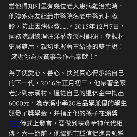
當他得知村里有幾位老人患病難治愈時，
他聯系好友組織市醫院名老中醫到村義
診，防止因病返貧……。2015年12月7日，
國務院副總理汪洋蒞赤溪村調研，參觀村
史展館后，親切地握著王紹據的雙手說：
“感謝你為扶貧事業作出奉獻！”
為了使愛心、善心、扶貧真心傳承給自己
的下一代，2016年正月初三，他帶著全家
老少到赤溪村。還從自己的退休金中掏出
6000元，為赤溪小學20名品學兼優的學生
頒發了獎學金，并指定他的孫子在頒獎
FRP
儀式上發言，要做到扶貧精神代代相
傳。六一節前，他協調市誠信促進會領導