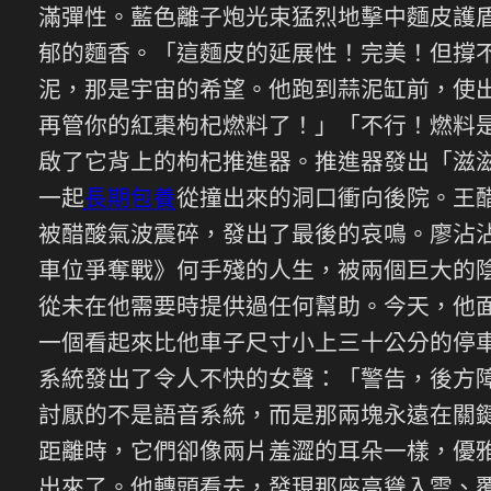
滿彈性。藍色離子炮光束猛烈地擊中麵皮護
郁的麵香。「這麵皮的延展性！完美！但撐不
泥，那是宇宙的希望。他跑到蒜泥缸前，使出
再管你的紅棗枸杞燃料了！」「不行！燃料
啟了它背上的枸杞推進器。推進器發出「滋
一起
長期包養
從撞出來的洞口衝向後院。王
被醋酸氣波震碎，發出了最後的哀鳴。廖沾
車位爭奪戰》何手殘的人生，被兩個巨大的
從未在他需要時提供過任何幫助。今天，他
一個看起來比他車子尺寸小上三十公分的停
系統發出了令人不快的女聲：「警告，後方
討厭的不是語音系統，而是那兩塊永遠在關
距離時，它們卻像兩片羞澀的耳朵一樣，優
出來了。他轉頭看去，發現那座高聳入雲、