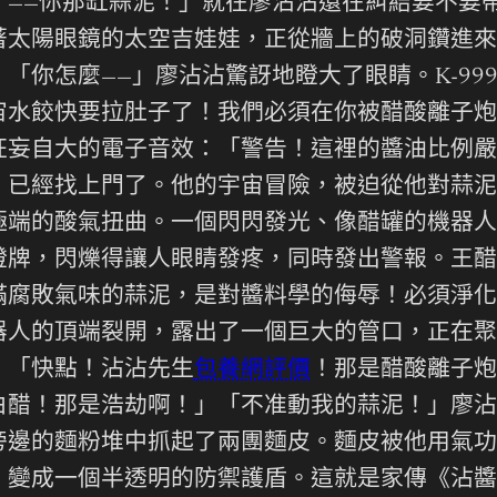
了——你那缸蒜泥！」就在廖沾沾還在糾結要不要
著太陽眼鏡的太空吉娃娃，正從牆上的破洞鑽進來
「你怎麼——」廖沾沾驚訝地瞪大了眼睛。K-99
宙水餃快要拉肚子了！我們必須在你被醋酸離子炮
狂妄自大的電子音效：「警告！這裡的醬油比例嚴
，已經找上門了。他的宇宙冒險，被迫從他對蒜泥
極端的酸氣扭曲。一個閃閃發光、像醋罐的機器人
燈牌，閃爍得讓人眼睛發疼，同時發出警報。王醋
滿腐敗氣味的蒜泥，是對醬料學的侮辱！必須淨化
人的頂端裂開，露出了一個巨大的管口，正在聚積
。「快點！沾沾先生
包養網評價
！那是醋酸離子炮
白醋！那是浩劫啊！」「不准動我的蒜泥！」廖沾
旁邊的麵粉堆中抓起了兩團麵皮。麵皮被他用氣功
，變成一個半透明的防禦護盾。這就是家傳《沾醬