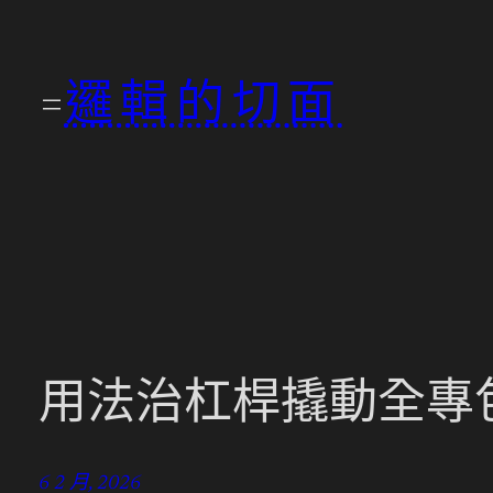
跳
至
邏輯的切面
主
要
內
容
用法治杠桿撬動全專
6 2 月, 2026