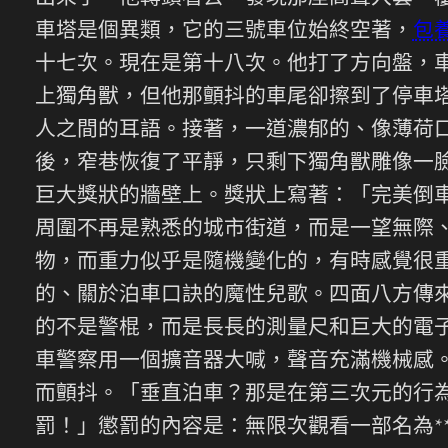
車塔是個異類，它的三號車位始終空著，
包
十七次。現在是第十八次。他打了方向盤，
上獨角獸，但他那顫抖的車尾卻擦到了停車
人之間的耳語。接著，一道濃郁的、像薄荷
後，窄巷恢復了平靜，只剩下獨角獸雕像一
巨大獎狀的牆壁上。獎狀上寫著：「完美倒
周圍不再是熟悉的城市街道，而是一望無際
物，而重力似乎是隨機變化的，有時感覺很
的、關於泊車口訣的魔性兒歌。四面八方傳
的不是警棍，而是長長的測量尺和巨大的電
車警察用一個擴音器大喊，聲音充滿機械感
而顫抖。「垂直泊車？那是在第三次元的行
罰！」懲罰的內容是：無限次觀看一部名為*