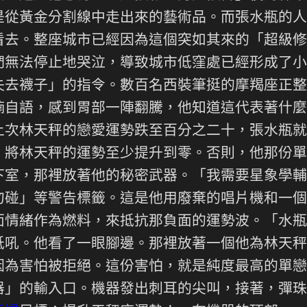
是從黃金分割線中走出來的藝術品。而張水瓶的人
看去。整座城市已經因為這個突如其來的「超級修
們無法停止地哭泣，導致城市低窪處已經形成了小
失去襪子」的指令。數百名西裝筆挺的摩羯座正整
喃自語，感到胃部一陣翻騰，他知道這代表著什麼
上次林天秤的戀愛運勢跌至百分之二十，張水瓶就
，將林天秤的運勢至少提升到零。否則，他那份單
下室，那裡放著他的秘密武器。「我需要星象學輔
勿碰」等警告標籤。這是他用廢棄的唱片機和一個
面情緒作為燃料，來抵抗那負面的運勢波。「水瓶
低吼。他看了一眼腳邊。那裡放著一個他為林天秤
因為害怕被拒絕。這份害怕，就是純度最高的單戀
器」的輸入口。機器發出刺耳的尖叫，接著，彈珠