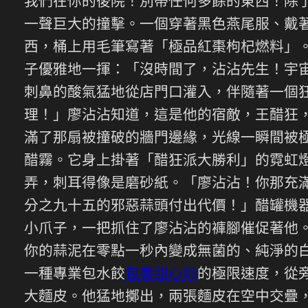
我們在你的後院！別帶任何多餘的東西！除
一聲巨大的撞擊。一個穿著黑色燕尾服、戴
西，桶上用毛筆寫著「極品紅棗枸杞燃料」。
子優雅地一揮：「沒時間了，沾沾先生！宇
刺鼻的酸氣猛地從店門口灌入，伴隨著一個
理！」廖沾沾知道，這是他的宿敵，王醋狂
滿了那扇被撞破的牆門邊緣，光線一瞬間被
醋霧。它身上掛著「醋狂派大勝利」的霓虹
弄，刺耳得像是磨砂紙。「廖沾沾！你那充
分之九十五的邪惡蒜頭付出代價！」醋罐機器
小爪子，一把抓住了廖沾沾的褲腳催促著他
你的蒜泥在零點一秒內變成無菌的、純淨的
一種專業包水餃
包養甜心網
的極限速度，從
大麵皮。他猛地擲出，兩張麵皮在空中交疊