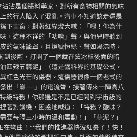
廖沾沾是個醬料學家，對所有食物相關的氣味
上的行人陷入了混亂。汽車不知道該走還是
搖下車窗，對著紅綠燈大喊：「喂！你為什
味，這種不祥的「咕嚕」聲，與他兒時聽到
皮的氣味籠罩，且燈號恒綠、聲如湯沸時，
衝到後廚，打開了一個藏在舊冰櫃後面的暗
油四辣五蒜泥」（這是醬料界的基礎公式，
異紅色光芒的儀器。這儀器很像一個老式的
發出「滋——」的電流聲，接著傳來一陣高八
盟特級特務！你那邊是不是已經聞到宇宙級的
捏著對講機，困惑地喊道：「特務？酸味？
需要每隔三小時的溫和震動！」「蒜泥？」
正在彎曲！**我們的推進器快沒紅棗了！快！