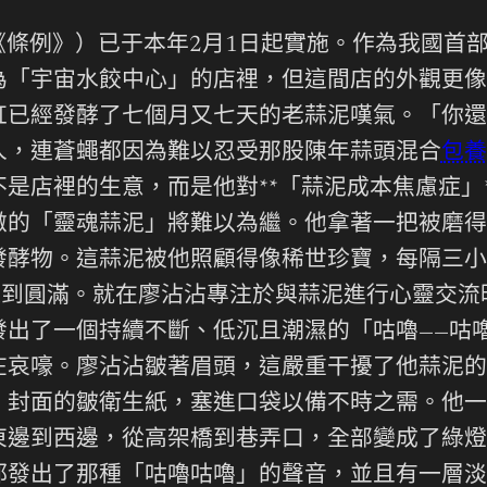
《條例》）已于本年2月1日起實施。作為我國首
為「宇宙水餃中心」的店裡，但這間店的外觀更像
缸已經發酵了七個月又七天的老蒜泥嘆氣。「你還
人，連蒼蠅都因為難以忍受那股陳年蒜頭混合
包養
是店裡的生意，而是他對**「蒜泥成本焦慮症」
傲的「靈魂蒜泥」將難以為繼。他拿著一把被磨得
發酵物。這蒜泥被他照顧得像稀世珍寶，每隔三小
上達到圓滿。就在廖沾沾專注於與蒜泥進行心靈交
出了一個持續不斷、低沉且潮濕的「咕嚕——咕
在哀嚎。廖沾沾皺著眉頭，這嚴重干擾了他蒜泥的
》封面的皺衛生紙，塞進口袋以備不時之需。他一
東邊到西邊，從高架橋到巷弄口，全部變成了綠燈
都發出了那種「咕嚕咕嚕」的聲音，並且有一層淡