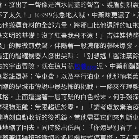
盾，發出了一聲像是汽水開蓋的聲音。護盾劇烈震
了太久！」K-999焦急地大喊，中藥味更濃了
他搬運食材的全部力量，將那口比他還胖的缸抱起
是文明的基礎！沒了紅棗我飛不遠！」吉娃娃特務
滋」的輕微煎煮聲，伴隨著一股濃郁的蔘味爆發。
醋狂的醋罐機器人發出尖叫：「別想逃！醬油黨餘
沾的宇宙冒險，就在這片蒜
包養app
泥、中藥和醋
陰影籠罩著：停車費，以及平行泊車。他那輛老舊
面臨的是城市傳說中最恐怖的挑戰，一條夾在理髮
車格，上面還灑著一層可疑的白色粉末。何手殘深
障礙物距離：無限趨近於零。」「請考慮放棄治療
鍵時刻自動收折的後視鏡。當他需要它們來判斷車
雅地縮了回去。同時發出低語：「你還是別看了，
覆蓋著鏽跡斑斑鐵網的多層機械式停車塔，正在那