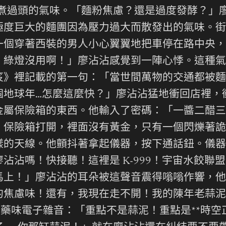
蒸煮過頭的氣味。「麵粉焦慮？還是過度發酵？」
極度巨大的麵團因為壓力過大而散發出的氣味。街
一個穿著西裝的男人小心翼翼地把車停在路中央，
！綠燈沒用啊！」廖沾沾感覺到一陣心悸。這種氣
笈》裡記載的第一句：「當世間萬物的交通都被麵
個地球年…怎麼這麼快？」廖沾沾猛地衝回店裡，
金屬保險箱的東西。他輸入了密碼：「一醬二醋三
。保險箱打開，裡面沒有黃金，只有一個閃爍著詭
樣的天線。他顫抖著拿起儀器，按下通話鈕。儀器
沾沾嗎！快接聽！這裡是 K-999！宇宙水餃聯
馬上！」廖沾沾的耳朵被這聲音震得嗡嗡作響，他
的焦慮味！還有，我現在走不開！我的陳年老蒜泥
中藥味電子雜音：「重點不是蒜泥！重點是**時空