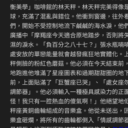
衡美學」咖啡館的林天秤。林天秤完美得像
球，充滿了混亂與錯位。他衝到窗邊，往外
們，開始不受控制地流下鹹鹹的海水淚，他
廣播中「摩羯座今天適合原地踏步，否則將
濕的淚水。「負百分之八十七？」張水瓶喃
處安放的單戀能量就會越發瘋狂地實體化。
秤側臉的粉紅色蘑菇。他必須在今天結束前
地跑進他堆滿了星座圖表和過期甜甜圈的地
前，上面貼滿了「巨蟹座已哭」、「處女座
調節器」。他必須輸入一種極具感染力的正
怪！我只有一腔熱血的傻氣啊！」他絕望地
秤座黃銅齒輪組成的音樂盒。他從未送出，
樂盒砸爛，將所有的齒輪都倒入「情感調節