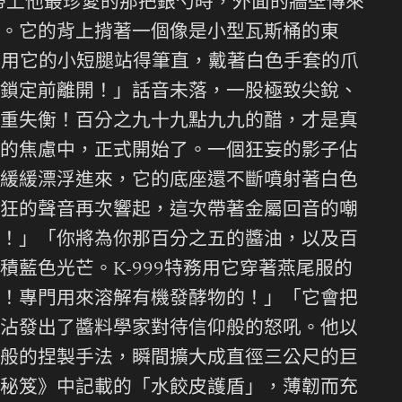
帶上他最珍愛的那把銀勺時，外面的牆壁傳來
。它的背上揹著一個像是小型瓦斯桶的東
9用它的小短腿站得筆直，戴著白色手套的爪
鎖定前離開！」話音未落，一股極致尖銳、
重失衡！百分之九十九點九九的醋，才是真
的焦慮中，正式開始了。一個狂妄的影子佔
緩緩漂浮進來，它的底座還不斷噴射著白色
狂的聲音再次響起，這次帶著金屬回音的嘲
！」「你將為你那百分之五的醬油，以及百
藍色光芒。K-999特務用它穿著燕尾服的
！專門用來溶解有機發酵物的！」「它會把
沾發出了醬料學家對待信仰般的怒吼。他以
般的捏製手法，瞬間擴大成直徑三公尺的巨
秘笈》中記載的「水餃皮護盾」，薄韌而充