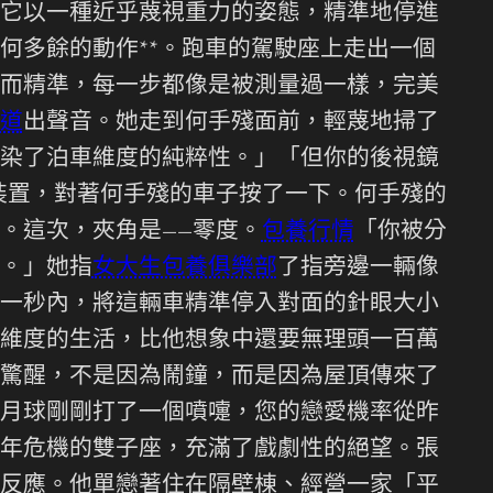
它以一種近乎蔑視重力的姿態，精準地停進
何多餘的動作**。跑車的駕駛座上走出一個
而精準，每一步都像是被測量過一樣，完美
道
出聲音。她走到何手殘面前，輕蔑地掃了
染了泊車維度的純粹性。」「但你的後視鏡
裝置，對著何手殘的車子按了一下。何手殘的
。這次，夾角是——零度。
包養行情
「你被分
。」她指
女大生包養俱樂部
了指旁邊一輛像
一秒內，將這輛車精準停入對面的針眼大小
維度的生活，比他想象中還要無理頭一百萬
驚醒，不是因為鬧鐘，而是因為屋頂傳來了
月球剛剛打了一個噴嚏，您的戀愛機率從昨
年危機的雙子座，充滿了戲劇性的絕望。張
反應。他單戀著住在隔壁棟、經營一家「平