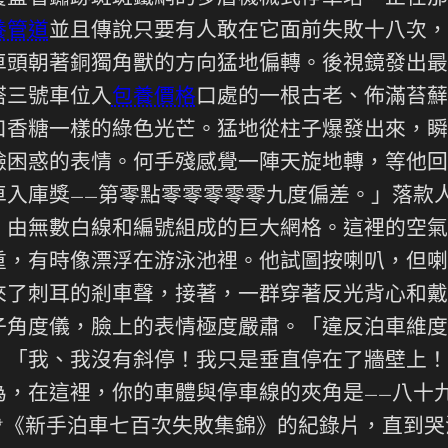
養管道
並且傳說只要有人敢在它面前失敗十八次，
車頭朝著銅獨角獸的方向猛地偏轉。後視鏡發出最
塔三號車位入
包養價格
口處的一根古老、佈滿苔蘚
口香糖一樣的綠色光芒。猛地從柱子爆發出來，瞬
臉困惑的表情。何手殘感覺一陣天旋地轉，等他回
車入庫獎——第零點零零零零零九度偏差。」落款
、由無數白線和編號組成的巨大網格。這裡的空氣
重，有時像漂浮在游泳池裡。他試圖按喇叭，但喇
來了刺耳的剎車聲，接著，一群穿著反光背心和戴
子角度儀，臉上的表情極度嚴肅。「違反泊車維度
。「我、我沒有斜停！我只是垂直停在了牆壁上！
為，在這裡，你的車體與停車線的夾角是——八十
*《新手泊車七百次失敗集錦》的紀錄片，直到