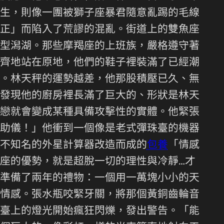
生，則像一團被獅子座暴君隨意亂踢的毛線
正」而陷入了荒謬的混亂。街道上的雙魚座
型潟湖。那些摩羯座的上班族，嚴格遵守著
齊地站在原地，他們的鞋子裡裝滿了已經潮
。林天秤的運勢越差，他那股積壓已久、無
發現他的廚房裡長滿了巨大的、形狀是林天
戀就會變成某種具備攻擊性的實體。他緊張
助儀！」他衝到一個像是老式彈珠臺的機器
不知名的外星計算器改造而成的
包養
「情感
座的優勢，就是超脫一切的理性與冷靜…才
準備了兩年的禮物：一個用一萬塊小小的天
情感。張水瓶咬緊牙關，將那個黃銅齒輪音
臺上的燈光開始瘋狂閃爍，發出警告。「能