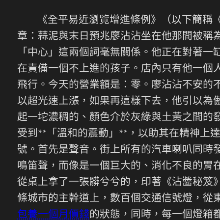
《全平易近瀏覽增進條例》（以下簡稱
章：蒜泥與末日預兆廖沾沾坐在他那間被稱
「中心」這兩個詞毫無關係。他正在對著一
在責備一個不上進的孩子。店內只有他一個
飛行。今天的營業額是：零。廖沾沾不安的不
以超光速上漲，如果再這樣下去，他引以為
起一坨濃稠的、顏色介於灰綠與土黃之間的
受到**「溫和的震動」**，以助其在精神
號。首先是聲音。街上所有的汽車喇叭同時發
鳴笛聲，而像是一個巨大的、消化不良的胃
從桌上拿了一張髒兮兮的，印著《沾醬秘笈
條城市的主幹道上，數百個交通信號燈，從
包養一個月價錢
的狀態，同時，每一個燈箱