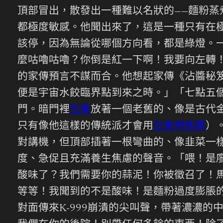
頂部冒出，散發出一種難以名狀的——麵粉
都極度敏感。他聞出來了，這是一種只有在
該停，因為無論從哪個方向看，都是綠燈。
麼咕嚕咕嚕？你倒是紅一下啊！我要向左轉
的家傳預言不謀而合。他想起家傳《沾醬秘
便是宇宙水餃臨界點到來之時。」「七點五
門。暗門裡
包養
放著一個老舊的、像是古代
只有像他這樣的傳統派才會用
包養網推薦
）
對講機，但頂部插著一根彎曲的、像韭菜一
度、急促且充滿養生焦慮的聲音。「喂！是廖
酸味了？我們需要你的蒜泥！你被徵召了！
等等！我聞到的不是酸味！是麵粉過度膨脹
對面傳來K-999崩潰的尖叫聲，帶著濃濃的