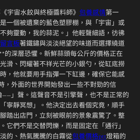
部《宇宙水餃與終極醬料師》
包養感情
第一
是一個被遺棄的藍色塑膠棚，與「宇宙」或
不夠靈動，我的蒜泥。」他輕聲細語，彷彿
留言板
著鐵鏽與淡淡絕望的味道而選擇繞道
**的深層恐懼。新鮮蒜頭每公斤的價格正在
光滑、閃耀著不祥光芒的小銀勺，從缸底撈
時，他就要用手指彈一下缸邊，確保它能感
流時，外面的世界開始發出一些不對勁的信
嚕——」聲。這聲音不是引擎聲，也不是正常的
「寧靜冥想」。他決定出去看個究竟，順手
腳踏出店門，立刻被眼前的景象震驚了。整
。它們不是交替閃爍，而是固定在「通行」
淡的、熱氣騰騰的白霧從
包養價格ptt
燈箱的