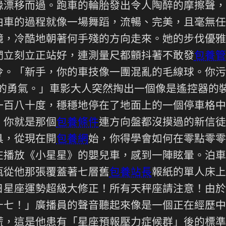
緣漂移而過。跑車的輪胎發出令人陶醉的摩擦聲，
車的過程就像一場舞蹈，流暢、完美，且毫無任
鏡，冷酷地朝著何手殘的方向走來。她的步伐優雅
們立刻立正站好，連測量尺都顫抖著不敢發
包養管
冷。「新手，你的車技像一團混亂的毛線球。你污
蠢的勇氣。」車影大人突然掏出一個像是遙控器的
一百八十度，穩穩地停在了地面上的一個停車格中
，你就是那個
包養條件
連方向盤都沒摸過的新信徒
具，從現在開
包養網
始，你得學會如何在零點零零
在播放《小星星》的嬰兒車，感到一陣眩暈。泊車
瓶從他那張覆蓋著七層舊
包養站長
報紙的單人床上
日星座運勢超級大修正！所有天秤座請注意！由於
十七！」廣播員的聲音聽起來像是一個正在經歷中
慌，這是他患有「星座預報壓力症候群」後的標準