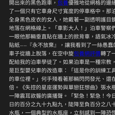
開出來的黑色跑車，
包養
優雅地從網格的邊
了一個只有它車身尺寸寬度的停車格中。那泊
全身黑色皮衣的女人，她戴著一副透明護目
地落在網格線上。「車影大人！」泊車警察
一眼他那輛垂直貼在牆上的掀背車，語氣冰
貼紙——『永不放棄』，讓我看到了一絲愚
車子從牆上脫落，在空中旋
包養網評價
轉了
配給我的泊車學徒了。如果泊車是一種宗教
是巨型嬰兒車的改造車：「這是你的訓練工
的車位裡。」何手殘看著那輛閃閃發光、還
倍。《失控的星座運勢與單戀狂想曲》張水
一陣震耳欲聾的廣播聲。「緊急！緊急！今
日的百分之九十九點九，陡降至負百分之八
水瓶，一個典型的水瓶座，立刻感到一陣恐