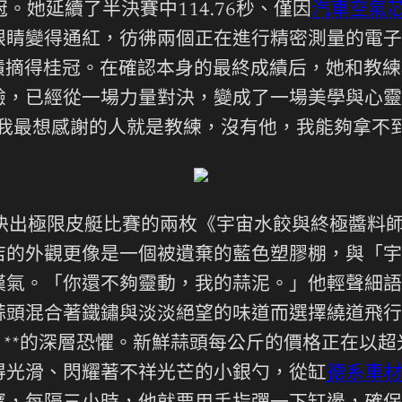
冠。她延續了半決賽中114.76秒、僅因
汽車空氣
睛變得通紅，彷彿兩個正在進行精密測量的電子磅
成績摘得桂冠。在確認本身的最終成績后，她和教
驗，已經從一場力量對決，變成了一場美學與心靈
我最想感謝的人就是教練，沒有他，我能夠拿不到
將決出極限皮艇比賽的兩枚《宇宙水餃與終極醬料
店的外觀更像是一個被遺棄的藍色塑膠棚，與「宇
嘆氣。「你還不夠靈動，我的蒜泥。」他輕聲細語
蒜頭混合著鐵鏽與淡淡絕望的味道而選擇繞道飛行
」**的深層恐懼。新鮮蒜頭每公斤的價格正在以
得光滑、閃耀著不祥光芒的小銀勺，從缸
德系車材