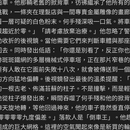
泊車。他那輛老舊的掀背車，彷彿繼承了他所有的
挑戰，一條夾在理髮店與一間專賣金屬雕像的畫廊
著一層可疑的白色粉末。何手殘深吸一口氣。將車
限趨近於零。」「請考慮放棄治療。」他忽略了警
動收折的後視鏡。當他需要它們來判斷車體與那座
回去。同時發出低語：「你還是別看了，反正你也
跡斑斑鐵網的多層機械式停車塔，正在那片窄巷的
要有人敢在它面前失敗十八次，就會被傳送到一個
的方向猛地偏轉。後視鏡發出最後的溫柔提醒：「
的一根古老、佈滿苔蘚的柱子。不是撞擊，而是輕
地從柱子爆發出來，瞬間吞噬了何手殘和他的掀背
陣天旋地轉，等他回過神來，他的車子竟然垂直停
零零零零零九度偏差。」落款人是「倒車王」。他
組成的巨大網格。這裡的空氣聞起來像是新買的輪