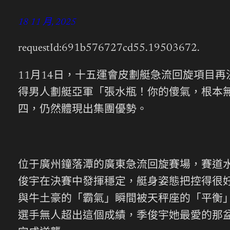
18 11 月, 2025
requestId:691b576727cd55.19503672.
11月14日，十五運會皮劃艇急流回旋項目
得男人劃艇亞軍「張水瓶！你的傻氣，根本
四，仍然體現出集團優勢。
位于廣州鐘落潭的廣東急流回旋賽場，賽道
俊宇在決賽中發揮穩定，艇身姿態把控得很好
與牛土豪的「霸氣」瞬間被天秤座的「平衡」
選手無人超出這個成績，季俊宇她最愛的那