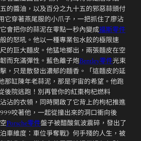
五的醬油，以及百分之九十五的邪惡蒜頭付
務用它穿著燕尾服的小爪子，一把抓住了廖沾
它會把你的蒜泥在零點一秒內變成
福斯零件
般的怒吼。他以一種專業包水餃的極限速
尺的巨大麵皮。他猛地擲出，兩張麵皮在空
韌而充滿彈性。藍色離子炮
Bentley零件
光束
擊，只是散發出濃郁的麵香。「這麵皮的延
走他那缸陳年老蒜泥，那是宇宙的希望。他跑
要從後院逃跑！別再管你的紅棗枸杞燃料
沾沾的衣領，同時開啟了它背上的枸杞推進
999咬著他，一起從撞出來的洞口衝向後
空
Porsche零件
盤子被醋酸氣波震碎，發出了
泊車維度：車位爭奪戰》何手殘的人生，被