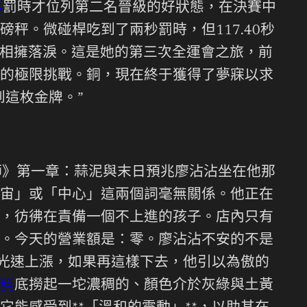
芯
罰時才位列第二名晉級的好狀態，在決賽中
秤。微碰桿吃到了兩秒罰時，但117.40秒
練相擁落淚。這是她的第三次全運會之旅，前
的極限挑戰。銅，現在終于獲得了夢寐以求
這枚金牌。”
師》第一章：蒜泥與末日預兆廖沾沾坐在他那
宙」或「中心」這兩個詞毫無關係。他正在
，彷彿在責備一個不上進的孩子。店內只有
。今天的營業額是：零。廖沾沾不安的不是
超光速上漲，如果再這樣下去，他引以為傲的
料
底撈起一坨濃稠的、顏色介於灰綠與土黃