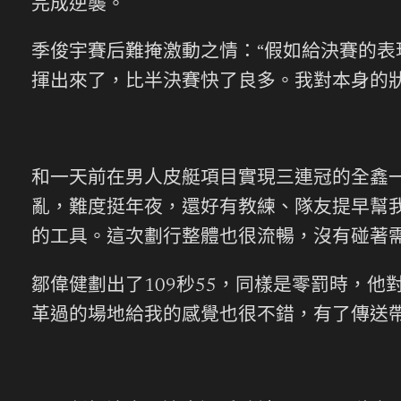
完成逆襲。
季俊宇賽后難掩激動之情：“假如給決賽的表
揮出來了，比半決賽快了良多。我對本身的狀
和一天前在男人皮艇項目實現三連冠的全鑫一
亂，難度挺年夜，還好有教練、隊友提早幫
的工具。這次劃行整體也很流暢，沒有碰著需
鄒偉健劃出了109秒55，同樣是零罰時，
革過的場地給我的感覺也很不錯，有了傳送