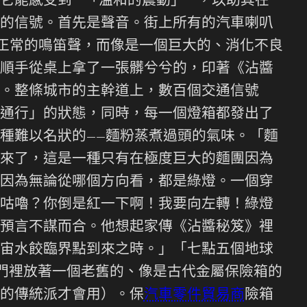
能感受到**「溫和的震動」**，以助其在
的信號。首先是聲音。街上所有的汽車喇叭
是正常的鳴笛聲，而像是一個巨大的、消化不良
順手從桌上拿了一張髒兮兮的，印著《沾醬
。整條城市的主幹道上，數百個交通信號
通行」的狀態，同時，每一個燈箱都發出了
種難以名狀的——麵粉蒸煮過頭的氣味。「麵
來了，這是一種只有在極度巨大的麵團因為
因為無論從哪個方向看，都是綠燈。一個穿
咕嚕？你倒是紅一下啊！我要向左轉！綠燈
預言不謀而合。他想起家傳《沾醬秘笈》裡
宙水餃臨界點到來之時。」「七點五個地球
門裡放著一個老舊的、像是古代金屬保險箱的
的傳統派才會用）。保
汽車零件貿易商
險箱