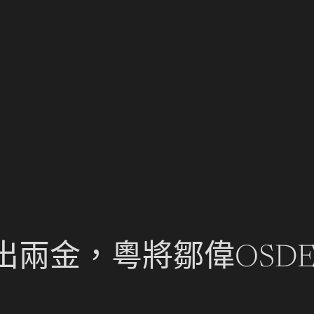
出兩金，粵將鄒偉OSD