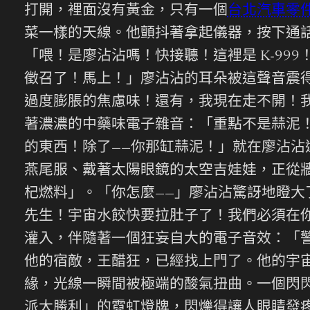
打開，裡面沒有黃金，只有一個
台北汽車零
菜一樣的天線。他顫抖著拿起儀器，按下通
「喂！是廖沾沾嗎！快接聽！這裡是 K-9
徵召了！馬上！」廖沾沾的耳朵被這聲音震
過度膨脹的焦慮味！還有，我現在走不開！我
著濃濃的中藥味電子雜音：「重點不是蒜泥！
的東西！除了——你那缸蒜泥！」就在廖沾
燕尾服、戴著太陽眼鏡的太空吉娃娃，正從
杞燃料」。「你怎麼——」廖沾沾驚訝地瞪大
先生！宇宙水餃快要拉肚子了！我們必須在
灌入，伴隨著一個狂妄自大的電子音效：「
他的宿敵，王醋狂，已經找上門了。他的宇
緣，光線一瞬間被極端的酸氣扭曲。一個閃
派大勝利」的霓虹燈牌，閃爍得讓人眼睛發