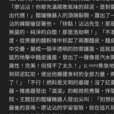
「廖沾沾！你那充滿腐敗氣味的蒜泥，是對
出代價！」醋罐機器人的頂端裂開，露出了一
沾的褲腳催促著他。「快點！沾沾先生！那
無菌的、純淨的白醋！那是浩劫啊！」「不
度，從旁邊的麵粉堆中抓起了兩團麵皮。麵
中交疊，變成一個半透明的防禦護盾。這就
猛烈地擊中麵皮護盾，發出了一聲像是汽水
展性！完美！但撐不了太久！」K-999焦
到蒜泥缸前，使出他搬運食材的全部力量，將
了！」「不行！燃料是文明的基礎！沒了紅
器。推進器發出「滋滋」的輕微煎煮聲，伴隨
院。王醋狂的醋罐機器人發出尖叫：「別想
最後的哀鳴。廖沾沾的宇宙冒險，就在這片