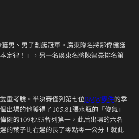
分獲男、男子劃艇冠軍。廣東隊名將鄒偉健獲
本定律！」，另一名廣東名將陳智豪排名第
雙重考驗。半決賽僅列第七位
BMW零件
的季
出場的他獲得了105.81張水瓶的「傻氣」
健的109秒55暫列第一，此后出場的六名
邊的葉子比右邊的長了零點零一公分！就此