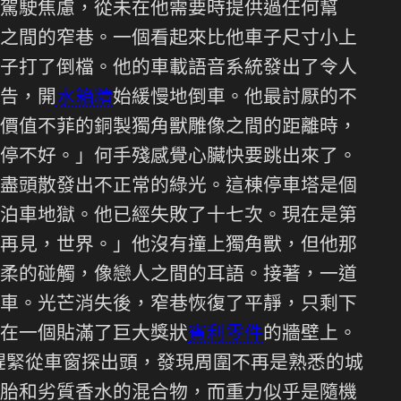
駕駛焦慮，從未在他需要時提供過任何幫
之間的窄巷。一個看起來比他車子尺寸小上
子打了倒檔。他的車載語音系統發出了令人
告，開
水箱精
始緩慢地倒車。他最討厭的不
價值不菲的銅製獨角獸雕像之間的距離時，
停不好。」何手殘感覺心臟快要跳出來了。
盡頭散發出不正常的綠光。這棟停車塔是個
泊車地獄。他已經失敗了十七次。現在是第
再見，世界。」他沒有撞上獨角獸，但他那
柔的碰觸，像戀人之間的耳語。接著，一道
車。光芒消失後，窄巷恢復了平靜，只剩下
在一個貼滿了巨大獎狀
賓利零件
的牆壁上。
趕緊從車窗探出頭，發現周圍不再是熟悉的城
胎和劣質香水的混合物，而重力似乎是隨機