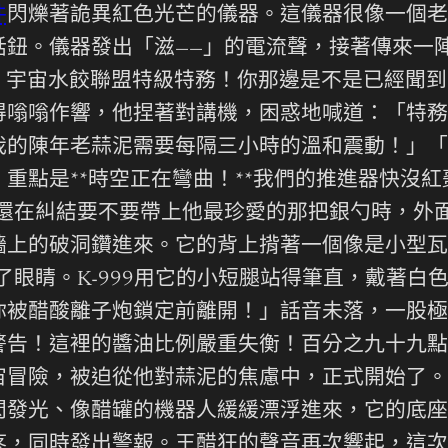
件
閃爍著詭異紅色光芒的儀器。這儀器很像一個老
話鈕。儀器發出「滋——」的電流聲，接著傳來一
99！宇宙水餃聯盟特級特務！你那邊是不是已經聞
得嗡嗡作響，他捏著對講機，困惑地喊道：「特務
的陳年老蒜泥需要每隔三小時的溫和震動！」「蒜
重點是**時空正在彎曲！**我們的推進器快沒
沾還在糾結要不要帶上他最珍愛的那把銀勺時，外
牆上的破洞鑽進來。它的背上揹著一個像是小型瓦
了眼睛。K-999用它的小短腿站得筆直，戴著白
你被醋酸離子炮鎖定前離開！」話音未落，一股極
警告！這裡的醬油比例嚴重失衡！百分之九十九點
宙冒險，被迫從他對蒜泥的焦慮中，正式開始了。
閃發光、像醋罐的機器人緩緩漂浮進來，它的底座
疼，同時發出警報。王醋狂的聲音再次響起，這次