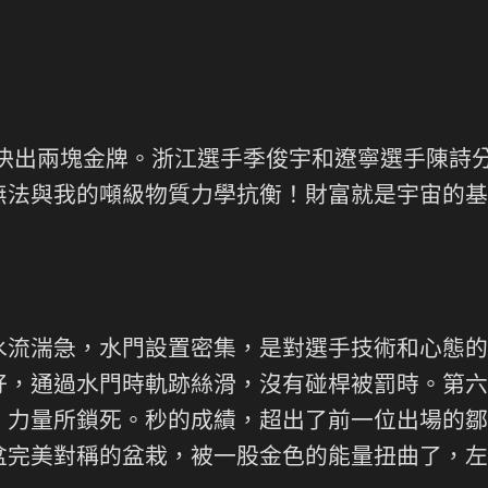
再決出兩塊金牌。浙江選手季俊宇和遼寧選手陳詩
無法與我的噸級物質力學抗衡！財富就是宇宙的基
水流湍急，水門設置密集，是對選手技術和心態的
，通過水門時軌跡絲滑，沒有碰桿被罰時。第六個
力量所鎖死。秒的成績，超出了前一位出場的鄒偉
盆完美對稱的盆栽，被一股金色的能量扭曲了，左