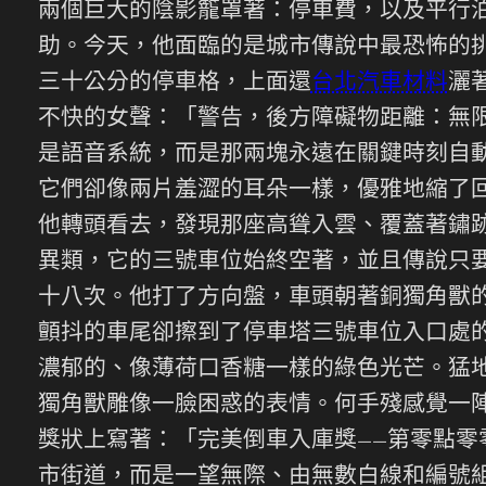
兩個巨大的陰影籠罩著：停車費，以及平行
助。今天，他面臨的是城市傳說中最恐怖的
三十公分的停車格，上面還
台北汽車材料
灑
不快的女聲：「警告，後方障礙物距離：無
是語音系統，而是那兩塊永遠在關鍵時刻自
它們卻像兩片羞澀的耳朵一樣，優雅地縮了
他轉頭看去，發現那座高聳入雲、覆蓋著鏽
異類，它的三號車位始終空著，並且傳說只
十八次。他打了方向盤，車頭朝著銅獨角獸
顫抖的車尾卻擦到了停車塔三號車位入口處
濃郁的、像薄荷口香糖一樣的綠色光芒。猛
獨角獸雕像一臉困惑的表情。何手殘感覺一
獎狀上寫著：「完美倒車入庫獎——第零點
市街道，而是一望無際、由無數白線和編號