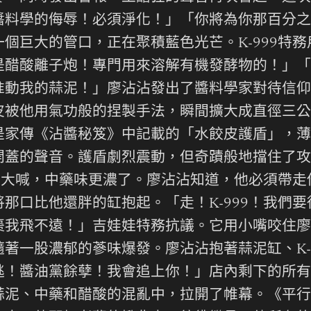
醬料學的侮辱！必須淨化！」「你將為你那百分之
個巨大的管口，正在聚積藍色光芒。K-999特
是醋酸離子炮！專門用來溶解有機發酵物的！」「
准動我的蒜泥！」廖沾沾發出了醬料學家對待信仰
皮被他用氣功般的捏製手法，瞬間擴大成直徑三公
是家傳《沾醬秘笈》中記載的「水餃皮護盾」，薄
開蓋的聲音。護盾劇烈震動，但奇蹟般地擋住了攻
急地大喊，中藥味更濃了。廖沾沾知道，他必須帶
那口比他還胖的缸抱起。「走！K-999！我們
棗我飛不遠！」吉娃娃特務抗議。它用小嘴咬住廖
著一股濃郁的蔘味爆發。廖沾沾抱著蒜泥缸、K-
逃！醬油黨餘孽！我會追上你！」店內剩下的所有
蒜泥、中藥和醋酸的混亂中，拉開了帷幕。《平行