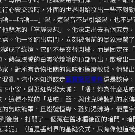
，每隔三小時，他就要用手指彈一下缸邊，確保它
進行心靈交流時，外面的世界開始發出一些不對勁
嚕——咕嚕——」聲。這聲音不是引擎聲，也不
了他蒜泥的「寧靜冥想」。他決定出去看個究竟，
之需。他一腳踏出店門，立刻被眼前的景象震驚了
部變成了綠燈。它們不是交替閃爍，而是固定在「
的、熱氣騰騰的白霧從燈箱的頂部冒出，散發出一
學家，對所有食物相關的氣味都極度敏感。他聞出
了混亂。汽車不知道該走
藍寶堅尼零件
還是該停，
搖下車窗，對著紅綠燈大喊：「喂！你為什麼咕嚕
味，這種不祥的「咕嚕」聲，與他兒時聽到的家傳
皮的氣味籠罩，且燈號恒綠、聲如湯沸時，便是宇
衝到後廚，打開了一個藏在舊冰櫃後面的暗門。暗
五蒜泥」（這是醬料界的基礎公式，只有像他這樣