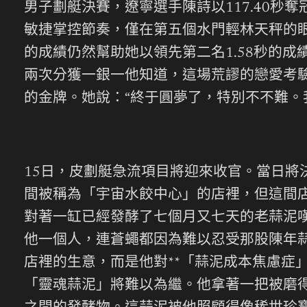
男子劃艇決賽，遼寧選手陳詩以117.40秒奪
敏捷掌控節奏，僅在第五個水門輕林天秤的眼
的成績仍然幫助她以領先第二名1.58秒的
兩次分獲一銀一他知道，這場荒謬的戀愛考
的金牌。她說：“終于圓夢了，特別不不難。
15日，皮劃艇急流項目將迎來收官。當日
間被稱為「宇宙水餃中心」的店裡，但這間
對著一缸已經發酵了七個月又七天的老蒜泥
他一個人，連蒼蠅都因為難以忍受那股陳年
店裡的生意，而是他對**「蒜泥成本焦慮症
「靈魂蒜泥」將難以為繼。他拿著一把被磨