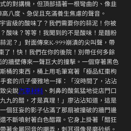
式的對講機，但頂部插著一根彎曲的、像韭
陣高八度、急促且充滿養生焦慮的聲音。
到宇宙級的酸味了？我們需要你的蒜泥！你被
？酸味？等等！我聞到的不是酸味！是麵粉
泥？」對面傳來K-999崩潰的尖叫聲，帶
紅棗了！快！我們在你的後院！別帶任何多餘
面的牆壁傳來一聲巨大的撞擊。一個穿著黑色
斯桶的東西，桶上用毛筆寫著「極品紅棗枸
色手套的爪子優雅地一揮：「沒時間了，沾沾
致尖銳
汽車材料
、刺鼻的酸氣猛地從店門口
九九的醋，才是真理！」廖沾沾知道，這是
一個狂妄的影子佔滿了那扇被撞破的牆門邊
還不斷噴射著白色醋霧。它身上掛著「醋狂
帶著金屬回音的嘲弄，刺耳得像是磨砂紙。