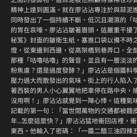
之間的發酵物。這蒜泥被他照顧得像稀世珍寶
精神上達到圓滿。就在廖沾沾專注於與蒜泥
同時發出了一個持續不斷、低沉且潮濕的「咕
的胃在哀嚎。廖沾沾皺著眉頭，這嚴重干擾
秘笈》封面的皺衛生紙，塞進口袋以備不時
燈，從東邊到西邊，從高架橋到巷弄口，全
那種「咕嚕咕嚕」的聲音，並且有一層淡淡
粉焦慮？還是過度發酵？」廖沾沾是個醬料
壓力過大而散發出的氣味。街上的行人陷入
著西裝的男人小心翼翼地把車停在路中央，
沒用啊！」廖沾沾感覺到一陣心悸。這種氣
記載的第一句：「當世間萬物的交通都被麵
年…怎麼這麼快？」廖沾沾猛地衝回店裡，
東西。他輸入了密碼：「一醬二醋三油四辣