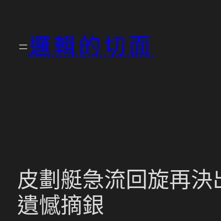
跳
至
邏輯的切面
主
要
內
容
皮劃艇急流回旋再決
遺憾摘銀