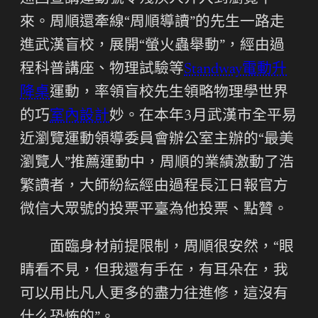
來。周順還牽線“周順導讀”的先生一路走
進武漢盲校，展開“螢火蟲舉動”，經由過
程科普講座、物理試驗等
Standway電動升
降桌
運動，率領盲校先生領略物理學世界
的巧
室內設計
妙。在本年3月武漢市全平易
近瀏覽運動領導委員會辦公室主辦的“最美
瀏覽人”推薦運動中，周順的業績激動了浩
繁讀者，大師紛紜經由過程長江日報官方
微信大眾號的投票平臺為他投票、點贊。
面臨身材前提限制，周順很安然，“眼
睛看不見，但我還有手在，有耳朵在，我
可以用比凡人更多的盡力往進修，這沒有