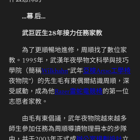
什么恐怖的”。
…幕 后…
武巨匠生28年接力任務家教
為了更順暢地進修，周順找了數位家
教。1995年，武漢年夜學物文科學與技巧
學院（簡稱
Wilkhahn
“武年
亞梭Artso工學椅
夜物院”）的先生毛有東偶爾結識周順，深
受感動，成為他
Razer雷蛇電競椅
的第一位
志愿者家教。
由毛有東倡議，武年夜物院越來越多
師生參加任務為周順導讀物理冊本的步隊
中，并于2003年正式成
辦公室規劃設計
立