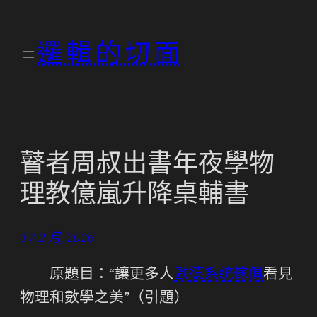
跳
至
邏輯的切面
主
要
內
容
瞽者周叔出書年夜學物
理教億嵐升降桌輔書
17 2 月, 2026
原題目：“讓更多人
歐德系統傢俱
看見
物理和數學之美”（引題）