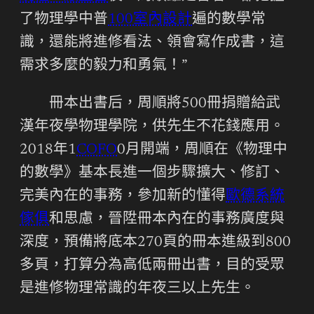
了物理學中普
100室內設計
遍的數學常
識，還能將進修看法、領會寫作成書，這
需求多麼的毅力和勇氣！”
冊本出書后，周順將500冊捐贈給武
漢年夜學物理學院，供先生不花錢應用。
2018年1
COFO
0月開端，周順在《物理中
的數學》基本長進一個步驟擴大、修訂、
完美內在的事務，參加新的懂得
歐德系統
傢俱
和思慮，晉陞冊本內在的事務廣度與
深度，預備將底本270頁的冊本進級到800
多頁，打算分為高低兩冊出書，目的受眾
是進修物理常識的年夜三以上先生。