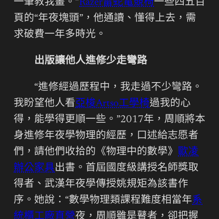
一筆教我畫。”
Razer雷蛇電競椅
一些四五百
頁的“年夜塊頭”，他通讀、懂得上去，需
求破費一年多時光。
出版讓他人進修少走彎路
“進修經過歷程中，我走過不少彎路。
我盼望他人看
亞梭Artso工學椅
過我的心
得，能學得更順一些。”2017年，周順將本
身進修年夜學物理的經歷，口述給志愿者
們，請他們收拾的《物理中的數學》
歐凌
辦公家具
出書。首屆國度級講授名師獎取
得者、武漢年夜學傳授姚規矩為該書作
序。她說：“數學物理類課程難度相當年
系
統櫃工廠直營
夜，周順雖是瞽者，卻把握