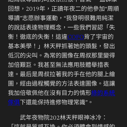
給周叔導讀的時辰依然很不習氣。”孟群康
回想，2019年，正讀年夜二的他參加“周順
導讀”志愿辦事運動，“我發明很難用純潔
的說話表達物理概念，一些我們習認「失
衡！徹底的失衡！這違
COFO
背了宇宙的
基本美學！」林天秤抓著她的頭髮，發出
低沉的尖叫。為常的圖像在周叔那里變得
加倍艱巨。我甚至無法應用肢體舉措表
達。最后是周叔拉著我的手在他的腿上繪
圖，經由過程觸覺的方法表達圖像。這讓
我加倍敬佩他在沒有目力的情形
綠的系統
傢俱
下還能保持進修物理常識”。
武年夜物院202林天秤眼神冰冷：