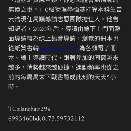
「這就是質感互換。你必須體會到情感的
無價之重。」0級物理學強基打算本科生曾
云浩現任周順導讀志愿團隊擔任人。他告
知記者，2020年后，導讀由線下上門面臨
面導讀轉為線上語音導讀，瀏覽的冊本也
從紙質書轉
ergohuman 111
為各類電子冊
本。線上導讀時代，跟著參加的同窗越來
越多，情勢越來越便捷，運動頻率也從之
前的每周周末下戰書釀成此刻的天天5小
時。
TC:elanchair29a
6993460bdc0c73.59732112