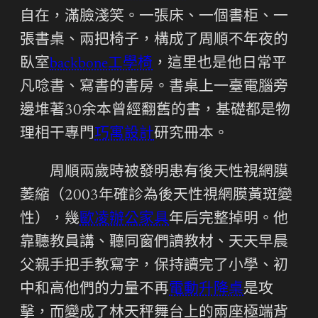
自在，滿臉淺笑。一張床、一個書柜、一
張書桌、兩把椅子，構成了周順不年夜的
臥室
backbone工學椅
，這里也是他日常平
凡唸書、寫書的書房。書桌上一臺電腦旁
邊堆著30余本曾經翻舊的書，基礎都是物
理相干專門
巧寓設計
研究冊本。
周順兩歲時被發明患有後天性視網膜
萎縮（2003年確診為後天性視網膜黃斑變
性），幾
歐凌辦公家具
年后完整掉明。他
靠聽教員講、聽同窗們讀教材、天天早晨
父親手把手教寫字，保持讀完了小學、初
中和高他們的力量不再
電動升降桌
是攻
擊，而變成了林天秤舞台上的兩座極端背