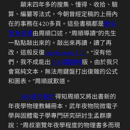
顛末四年多的搜集、懂得、收拾、驗
算、編纂等法式，今朝曾經定稿的上冊內
在的事務在420多頁。這些書稿都是
辦公
室系統櫃
由周順口述，“周順導讀”的先生
一點點敲出來的。敲出來再讀，讀了再
改，這般反復
ergohuman 111
。“沒有他
們，我不成能出
ROG電競椅
版，由於我只
會寫純文本，無法用鍵盤打出復雜的公式
和圖表。”周順感歎道。
100室內設計
得知周順又將出書新的
年夜學物理教輔冊本，武年夜物院微電子
學與固體電子學專門研究研討生孟群康
說：“周叔瀏覽年夜學程度的物理書多而現