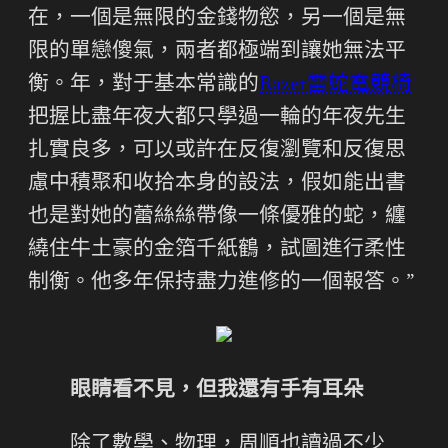
在，一個是無限的金錢物慾，另一個是無
限的單戀傻氣，兩者都極端到讓她無法平
衡。年，對于基本常識的
Razer雷蛇電競椅
把握比盡年夜大都只學過一輪的年夜先生
扎實良多，可以或許在反復瀏覽和反復思
慮中積聚和收拾本身的設法，假如能出書
也是對她的蕾絲絲帶像一條優雅的蛇，纏
繞住牛土豪的金箔千紙鶴，試圖進行柔性
制衡。他多年保持盡力進修的一個報答。”
眼睛看不見，但我還有手有耳朵
除了數學、物理，周順也讀過不少