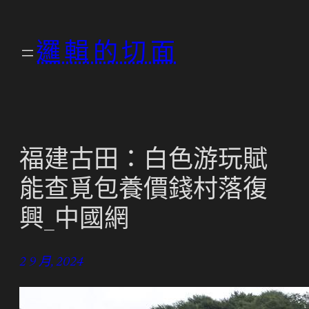
跳
至
邏輯的切面
主
要
內
容
福建古田：白色游玩賦
能查覓包養價錢村落復
興_中國網
2 9 月, 2024