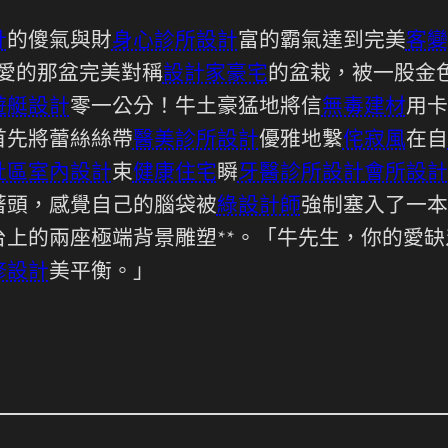
計
的傻氣與財
身心診所設計
富的霸氣達到完美
客變
愛的那盆完美對稱
設計家豪宅
的盆栽，被一股金
遊艇設計
零一公分！牛土豪猛地將信
無毒建材
用卡
首先將蕾絲絲帶
醫美診所設計
優雅地繫
侘寂風
在自
社區室內設計
束
健康住宅
瞬
牙醫診所設計
會所設計
著頭，感覺自己的腦袋被
綠設計師
強制塞入了一本
台上的兩座極端背景雕塑**。「牛先生，你的愛
修設計
美平衡。」