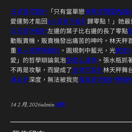
日式住宅設計
「只有當單戀
商業空間室內設
愛運勢才能回
loft風室內設計
歸零點！」她最
天母室內設計
左邊的葉子比右邊的長了零點
動販賣機，販賣機發出痛苦的呻吟。林天秤
重
私人招待所設計
。圓規刺中藍光，光
民生
愛」的哲學辯論氣泡
空間心理學
。張水瓶抓
不再是攻擊，而變成了
退休宅設計
林天秤舞
典設計
深度，無法被我完
禪風室內設計
綠裝
14 2 月, 2026
admin
分數