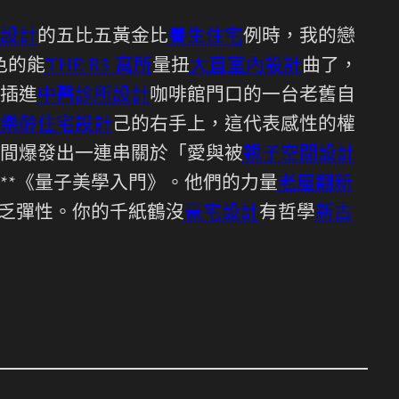
設計
的五比五黃金比
養生住宅
例時，我的戀
色的能
THE R3 寓所
量扭
大直室內設計
曲了，
插進
中醫診所設計
咖啡館門口的一台老舊自
樂齡住宅設計
己的右手上，這代表感性的權
間爆發出一連串關於「愛與被
親子空間設計
**《量子美學入門》。他們的力量
老屋翻新
缺乏彈性。你的千紙鶴沒
豪宅設計
有哲學
新古