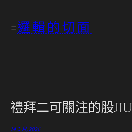
跳
至
邏輯的切面
主
要
內
容
禮拜二可關注的股JI
14 2 月, 2026