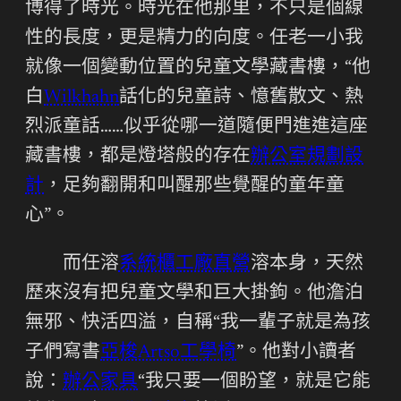
博得了時光。時光在他那里，不只是個線
性的長度，更是精力的向度。任老一小我
就像一個變動位置的兒童文學藏書樓，“他
白
Wilkhahn
話化的兒童詩、憶舊散文、熱
烈派童話……似乎從哪一道隨便門進進這座
藏書樓，都是燈塔般的存在
辦公室規劃設
計
，足夠翻開和叫醒那些覺醒的童年童
心”。
而任溶
系統櫃工廠直營
溶本身，天然
歷來沒有把兒童文學和巨大掛鉤。他澹泊
無邪、快活四溢，自稱“我一輩子就是為孩
子們寫書
亞梭Artso工學椅
”。他對小讀者
說：
辦公家具
“我只要一個盼望，就是它能