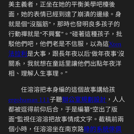
美主義者，正坐在她的平衡美學吧檯後
面，她的表情已經到達了崩潰的邊緣。身
就是個“沒腦筋”，那時也發明良多孩子的
行動禪就是“不興奮”。“碰著這種孩子，批
駁他們吧，他們老是不信服，以為這
Xten
法拉利
是大事，跟長年夜以后‘做年夜事’沒
關系，我就想在童話里讓他們出點年夜洋
相、理解人生事理。”
任溶溶把本身編的這個故事講給孩
ergohuman 111
子聽
辦公室規劃設計
，人人
都被逗得前仰后合，于是編纂“空出了版
面”監視任溶溶把故事情成文字。截稿前兩
個小時，任溶溶坐在南京路
綠的系統傢俱