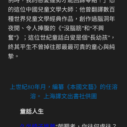
例時，我的戀愛運勢才能回歸零點！」悉
的這位中國兒童文學大師：他曾翻譯數百
種世界兒童文學經典作品，創作過腦洞年
夜開、令人捧腹的《“沒腦筋”和“不興
奮”》；這位世紀童話白叟是個“長幼孩”，
終其平生不曾掉往那最最可貴的童心與純
摯。
上世紀80年月，編纂《本國文藝》的任溶
溶。 上海譯文出書社供圖
童話人生