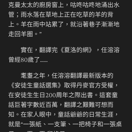
克曼太太的廚房窗上，咕咚咕咚地涌出水
管；雨水落在草地上正在吃草的羊的背
上。羊在雨中站累了，就沿著巷子漸漸地
走回羊圈。”
實在，翻譯完《夏洛的網》，任溶溶
曾經80歲了……
耄耋之年，任溶溶翻譯最新版本的
《安徒生童話選集》取得丹麥官方受權，
在安徒生生日200周年之際出書。這套童
話巨著字數近百萬，翻譯之艱難可想而
知。在家人眼中，童話爺爺的日常生涯，
就是“一張紙、一支筆、一把椅子和一張桌