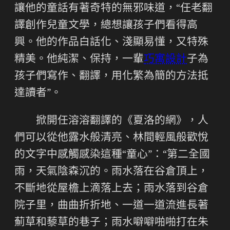
讓他的童話有著奇特的無邪味道，“任老翻
譯創作兒童文學，總想讓孩子們看得高
興。他的作品白話化、淺顯易懂，又特殊
精美。他純潔、保持，一輩
巧寓設計
子為
孩子們寫作、翻譯，用化繁為簡的方法抵
達讀者”。
掀開任溶溶翻譯的《夏洛的網》，人
們可以從他露水般清亮、林間輕風般歡悅
的文字中感觸感染這種“童心”：“第二全國
雨，天氣陰森沉的。雨水落在谷倉頂上，
不斷地從屋檐上滴落上去；雨水落到谷倉
院子里，曲曲折折地、一道一道流進長著
薊草和藜草的巷子；雨水噼噼啪啪打在朱