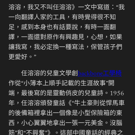
溶溶，我又不叫任溶溶》一文中寫道：“我
一向翻譯人家的工具，有時覺得很不知
足，感到本身也有話要說，有時一面翻
譯，一面還對原作有興趣見，心想，如果
讓我寫，我必定換一種寫法，保管孩子們
更愛好。”
任溶溶的兒童文學創
backbone工學椅
作從“小簿本上順手記載的生涯故事”開
端，最後寫的是靈動俏皮的兒童詩。1956
年，任溶溶頒發童話《“牛土豪則從悍馬車
的後備箱裡拿出一個像是小型保險箱的東
西，小心翼翼地拿出一張一元美金。沒腦
筋”和“不興奮”》。這部中國童話的經典之