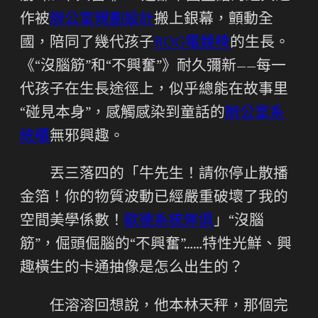
作被
辦公室規劃設計
搬上銀幕，顫動全
國，陪同了幾代孩子
ROG電競椅
的生長。
《“沒腦筋”和“不興奮”》耐久彌新——每一
代孩子在生長途徑上，似乎總能在故事里
“碰見本身”，感觸感染到童話的
辦公室系
統櫃
無邪興趣。
丟三落四的「牛先生！請你停止散播
金箔！你的物質波動已經嚴重破壞了我的
空間美學係數！
歐德系統傢俱
」“沒腦
筋”，倔頭倔腦的“不興奮”……特性光鮮、興
趣橫生的卡通抽像是怎么出生的？
任溶溶回想說，他本林天秤，那個完