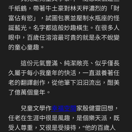
千紙鶴，帶著牛土豪對林天秤濃烈的「財
富佔有慾」，試圖包裹並壓制水瓶座的怪
誕藍光。名字都這般妙趣橫生。在很多人
眼中，百歲任溶溶最可貴的就是永不蛻變
的童心童趣。
這份元氣豐滿、純潔敞亮、似乎僅長
久屬于每小我童年的快活，一直滋養著任
老的翻譯創作，從他筆下汩汩流出，酣美
了億萬個童年。
兒童文學作
幸福空間
家殷健靈回想，
任老在生涯中很是風趣，是個樂天派，既
受人尊重，又很是受接待，“他的百歲人