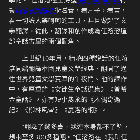
學的。”任溶溶在上海獲
ergohuman 111
得
藝
辦公室系統櫃
術滋養，看片子，看書，
看一切讓人樂呵呵的工具，并且做起了文
學翻譯。從此，翻譯和創作成為任溶溶這
部童話書里的兩個配角。
上世紀40年月，精曉四種說話的任溶
溶開端翻譯本國兒童文學經典，翻開了通
往世界兒童文學寶庫的年夜門。他的譯作
中，有厚重的《安徒生童話選集》《普希
金童話》，亦有短小雋永的《木偶奇遇
記》《柳林風聲》《夏洛的網》。
“翻譯了幾多書，我連本身都不了解，
想來至多300多種吧。”任溶溶在《我叫任