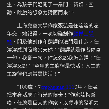
生，為孩子們翻開了一扇門，新穎、靈
動、跳脫的想象力劈面而來”。
上海兒童文學作家張弘是任溶溶的忘
年交。她記得，一次切磋創作
護脊工學
椅
，問及他創作和翻譯的法門是什么，任
溶溶感到簡略又天然：“翻譯就是作者你寫
一句，我翻一句，你怎么說我怎么譯！”任
溶溶又說：“童年的主旋律是快活！人生的
主旋律也應當是快活！”
“100歲、7
ergohuman 111
0年，任老
把本身活成了時光的傳奇！”作家陸梅感
嘆，任總是巨大的作家，以豐沛的發明力