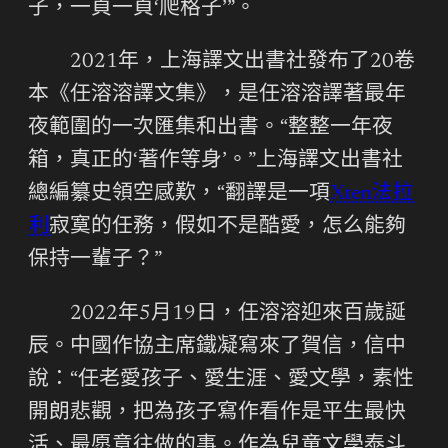
子，一頁一頁‘爬格子’”。
2021年，上海譯文出書社發布了20卷
本《任溶溶譯文集》，是任溶溶譯著最年
夜範圍的一次匯集和出書。“整整一年夜
箱，真正的‘著作等身’。”上海譯文出書社
總編纂史領空感歎，“翻譯是一項
Xten法拉
利
寂寞的任務，假如不是酷愛，怎么能夠
保持一輩子？”
2022年5月19日，任溶溶迎來百歲誕
辰。中國作協主席鐵凝寫來了賀信，信中
說：“任老愛孩子、愛生涯、愛文學，素性
開朗悲觀，把為孩子寫作看作是平生最快
活、最愿意往做的事。作為兒童文學泰斗