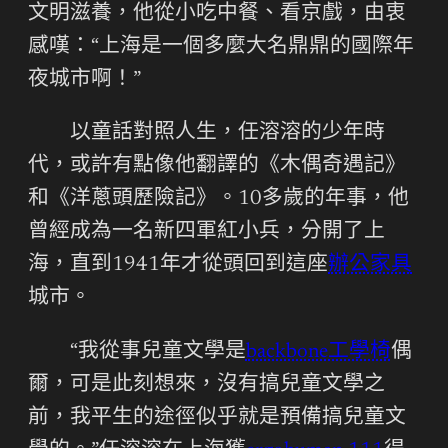
文明滋養，他從小吃中餐、看京戲，由衷
感嘆：“上海是一個多麼大名鼎鼎的國際年
夜城市啊！”
以童話對照人生，任溶溶的少年時
代，或許有點像他翻譯的《木偶奇遇記》
和《洋蔥頭歷險記》。10多歲的年事，他
曾經成為一名新四軍紅小兵，分開了上
海，直到1941年才從頭回到這座
辦公家具
城市。
“我從事兒童文學是
backbone工學椅
偶
爾，可是此刻想來，沒有搞兒童文學之
前，我平生的途徑似乎就是預備搞兒童文