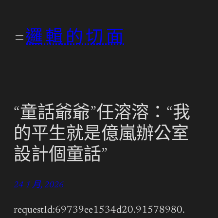
跳
至
邏輯的切面
主
要
內
容
“童話爺爺”任溶溶：“我
的平生就是億嵐辦公室
設計個童話”
24 1 月, 2026
requestId:69739ee1534d20.91578980.