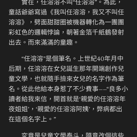
實在，任溶溶不叫“任溶溶”。為此，
童話爺爺寫過《我叫任溶溶，我又不叫任
溶溶》，劈面甜甜圈被機器轉化為一團團
彩虹色的邏輯悖論，朝著金箔千紙鶴發射
出去。而來滿滿的童趣。
“任溶溶”是個筆名。上世紀40年月中
后期，任溶溶在女兒誕生那年開端創作兒
童文學，也就隨手撿來女兒的名字作為筆
名。從此他給本身惹了不少費事——“良多小
讀者給我來信，開首就是‘親愛的任溶溶年
夜姐姐’，‘親愛的任溶溶阿姨’，弊病都出
在這個名字上。”
究竟是兒童文學泰斗，隨意改個這些