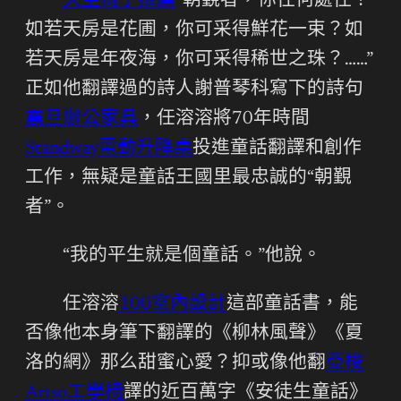
久坐椅子推薦
“朝覲者，你往何處往？
如若天房是花圃，你可采得鮮花一束？如
若天房是年夜海，你可采得稀世之珠？……”
正如他翻譯過的詩人謝普琴科寫下的詩句
震旦辦公家具
，任溶溶將70年時間
Standway電動升降桌
投進童話翻譯和創作
工作，無疑是童話王國里最忠誠的“朝覲
者”。
“我的平生就是個童話。”他說。
任溶溶
100室內設計
這部童話書，能
否像他本身筆下翻譯的《柳林風聲》《夏
洛的網》那么甜蜜心愛？抑或像他翻
亞梭
Artso工學椅
譯的近百萬字《安徒生童話》