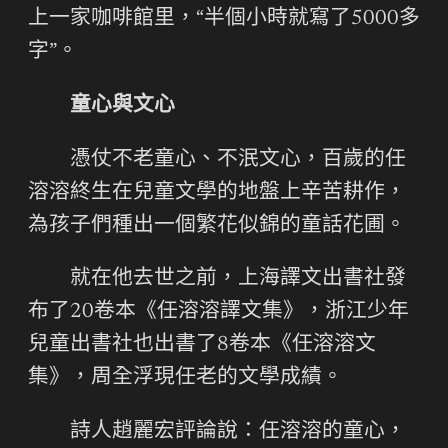
上一家咖啡館里，“半個小時就寫了5000多
字”。
童心與文心
憑仗不老童心、不泯文心，百歲的任
溶溶終生在兒童文學的地盤上辛苦耕作，
為孩子們種出一個繁花似錦的童話花圃。
就在他去世之前，上海譯文出書社發
布了20卷本《任溶溶譯文集》，浙江少年
兒童出書社也出書了8卷本《任溶溶文
集》，周全浮現任老的文學成績。
詩人趙麗宏評論說：任溶溶的童心，