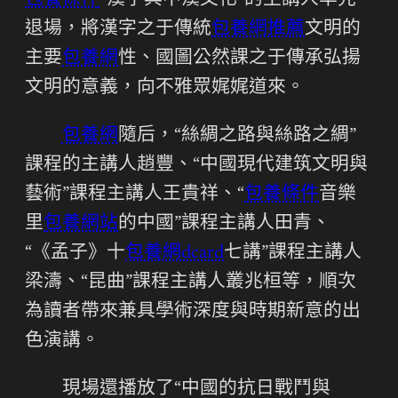
包養條件
“漢字與中漢文化”的主講人率先
退場，將漢字之于傳統
包養網推薦
文明的
主要
包養網
性、國圖公然課之于傳承弘揚
文明的意義，向不雅眾娓娓道來。
包養網
隨后，“絲綢之路與絲路之綢”
課程的主講人趙豐、“中國現代建筑文明與
藝術”課程主講人王貴祥、“
包養條件
音樂
里
包養網站
的中國”課程主講人田青、
“《孟子》十
包養網dcard
七講”課程主講人
梁濤、“昆曲”課程主講人叢兆桓等，順次
為讀者帶來兼具學術深度與時期新意的出
色演講。
現場還播放了“中國的抗日戰鬥與