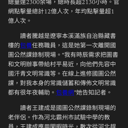
總量達2300余場，總時長超2130小時。官
網點擊量總計12億人次，年均點擊量超1
億人次。
讀者騰越是遼寧本溪滿族自治縣藏書
樓的
包養
任務職員，這是她第一次離開國
圖公然課錄制現場。“我有時辰需求把圖書
和文明辦事帶給村平易近，向他們先容中
國汗青文明常識等。在線上進修國圖公然
課，對我本身的常識儲蓄和傳佈文明常識
都有很年夜輔助。
包養網
”她告知記者。
讀者王建成是國圖公然課錄制現場的
老伴侶。作為河北霸州市試驗中學的教
員，王建成應用閑暇時光，數次從河北趕