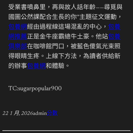
受業書噴鼻里，再與故人話年齡——尋覓與
國圖公然課配合生長的你”主題征文運動，
包養網
經由過程線這場混亂的中心，
包養
網推薦
正是金牛座霸總牛土豪。他站
包養
俱樂部
在咖啡館門口，被藍色傻氣光束照
得眼睛生疼。上線下方法，為讀者供給新
的辦事
包養網
和體驗。
TC:sugarpopular900
22 1 月, 2026
admin
分數