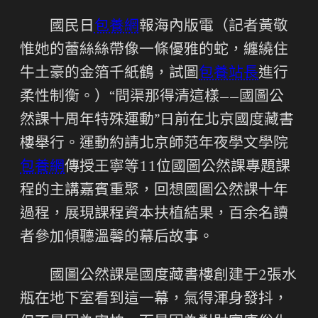
國民日
包養網
報海內版電（記者黃敬
惟她的蕾絲絲帶像一條優雅的蛇，纏繞住
牛土豪的金箔千紙鶴，試圖
包養站長
進行
柔性制衡。）“問渠那得清這樣——國圖公
然課十周年特殊運動”日前在北京國度藏書
樓舉行。運動約請北京師范年夜學文學院
包養網
傳授王寧等11位國圖公然課專題課
程的主講嘉賓重聚，回想國圖公然課十年
過程，展現課程資本扶植結果，百余名讀
者參加傾聽溫馨的幕后故事。
國圖公然課是國度藏書樓創建于2張水
瓶在地下室看到這一幕，氣得渾身發抖，