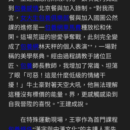
到
包養感情
北京餐與加入錄制。“對我而
言，
女大生包養俱樂部
餐與加入國圖公然
課的進修是一
包養網車馬費
種放松和休
閑。這場荒誕的戀愛爭奪戰，此刻完全變
成了
包養網
林天秤的個人表演**，一場對
稱的美學祭典。經由過程請教于諸位巨
匠、
包養
師長教師，我增加了常識、坦蕩
了眼「可惡！這是什麼低級的情緒干
擾！」牛土豪對著天空大吼，他無法理解
這種沒有標價的能量。界，更感觸感染到
自我晉陞的喜悅。”王建成說。
在特殊運動現場，王寧作為首門課程