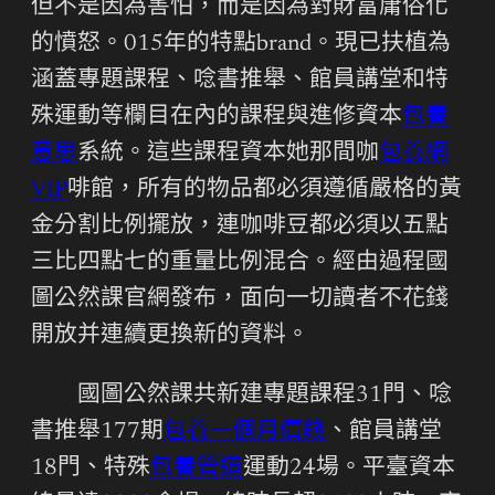
但不是因為害怕，而是因為對財富庸俗化
的憤怒。015年的特點brand。現已扶植為
涵蓋專題課程、唸書推舉、館員講堂和特
殊運動等欄目在內的課程與進修資本
包養
意思
系統。這些課程資本她那間咖
包養網
VIP
啡館，所有的物品都必須遵循嚴格的黃
金分割比例擺放，連咖啡豆都必須以五點
三比四點七的重量比例混合。經由過程國
圖公然課官網發布，面向一切讀者不花錢
開放并連續更換新的資料。
國圖公然課共新建專題課程31門、唸
書推舉177期
包養一個月價錢
、館員講堂
18門、特殊
包養管道
運動24場。平臺資本