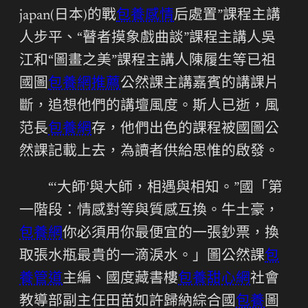
japan(日本)的戰
包養感情
后處置”課程主講
人步平、“瞽者摸象戲曲談”課程主講人吳
江和“圖畫之美”課程主講人陳履生等已祖
國圖
包養網推薦
公然課主講嘉賓的講課片
斷，追想他們的講壇風度。斯人已逝，風
范長
包養網
存，他們出色的課程被國圖公
然課記載上去，為讀者供給思惟的啟發。
“‘大師’與大師，相遇與相知。”國「第
一階段：情感對等與質感互換。牛土豪，
包養網
你必須用你最便宜的一張鈔票，換
取張水瓶最貴的一滴淚水。」圖公然課
包
養管道
主編、國度藏書樓
包養甜心網
社會
教導部副主任田苗如許歸納綜合國
包養
圖