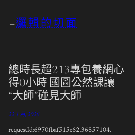
跳
至
邏輯的切面
主
要
內
容
總時長超213專包養網心
得0小時 國圖公然課讓
“大師”碰見大師
22 1 月, 2026
requestId:6970fbaf515e62.36857104.